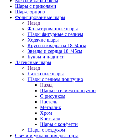
Боксы и бабл-боксы
Шары с приколами
Шар-сюрприз
Фольгированные шары
Назад
Фольгированные шары
Шары фигурные с гелием
Ходячие шары
Круги и квадраты 18"/45см
Звезды и сердца 18"/45см
Буквы и надписи
Латексные шары
Назад
Латексные шары
Шары с гелием поштучно
Назад
Шары с гелием поштучно
С рисунком
Пастель
Металлик
Хром
Кристалл
Шары с конфетти
Шары с воздухом
Свечи и украшения для торта