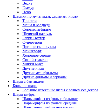
Весна
Гламур
Небо
Шарики по мультикам, фильмам, играм
Три кота
Маша и Медведь
Союзмультфильм
Щенячий патруль
Гарри Поттер
Супергерои
Принцессы и куклы
Майнкрафт
Холодное сердце
Синий трактор
Микки Маус
Другие игры
Другие мультфильмы
Другие фильмы и сериалы
Шары с бантиками
Большие шары
Большие латексные шары с гелием без декора
Шары-цифры
Шары-цифры из фольги большие
Шары-цифры из фольги средние
Шары мини-цифры под воздух