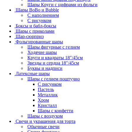
Шары Круги с цифрами из фольги
Шары BoBo и Bubble
С наполнением
С рисунком
Боксы и бабл-боксы
Шары с приколами
Шар-сюрприз
Фольгированные шары
Шары фигурные с гелием
Ходячие шары
Круги и квадраты 18"/45см
Звезды и сердца 18"/45см
Буквы и надписи
Латексные шары
Шары с гелием поштучно
С рисунком
Пастель
Металлик
Хром
Кристалл
Шары с конфетти
Шары с воздухом
Свечи и украшения для торта
Обычные свечи
Свечи-фонтаны