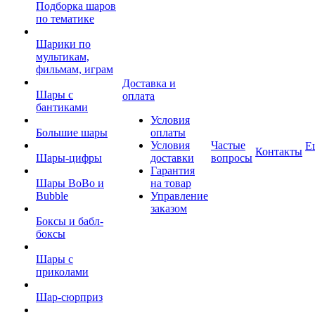
Подборка шаров
по тематике
Шарики по
мультикам,
фильмам, играм
Доставка и
Шары с
оплата
бантиками
Условия
Большие шары
оплаты
Условия
Частые
Е
Контакты
Шары-цифры
доставки
вопросы
Гарантия
Шары BoBo и
на товар
Bubble
Управление
заказом
Боксы и бабл-
боксы
Шары с
приколами
Шар-сюрприз