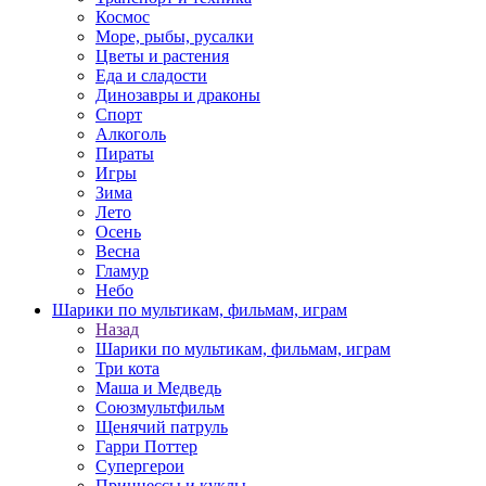
Космос
Море, рыбы, русалки
Цветы и растения
Еда и сладости
Динозавры и драконы
Спорт
Алкоголь
Пираты
Игры
Зима
Лето
Осень
Весна
Гламур
Небо
Шарики по мультикам, фильмам, играм
Назад
Шарики по мультикам, фильмам, играм
Три кота
Маша и Медведь
Союзмультфильм
Щенячий патруль
Гарри Поттер
Супергерои
Принцессы и куклы