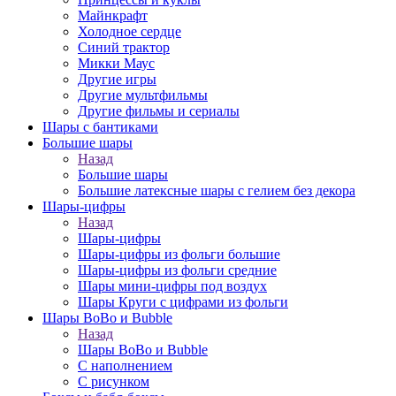
Майнкрафт
Холодное сердце
Синий трактор
Микки Маус
Другие игры
Другие мультфильмы
Другие фильмы и сериалы
Шары с бантиками
Большие шары
Назад
Большие шары
Большие латексные шары с гелием без декора
Шары-цифры
Назад
Шары-цифры
Шары-цифры из фольги большие
Шары-цифры из фольги средние
Шары мини-цифры под воздух
Шары Круги с цифрами из фольги
Шары BoBo и Bubble
Назад
Шары BoBo и Bubble
С наполнением
С рисунком