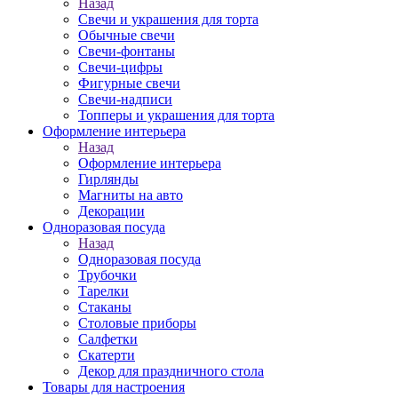
Назад
Свечи и украшения для торта
Обычные свечи
Свечи-фонтаны
Свечи-цифры
Фигурные свечи
Свечи-надписи
Топперы и украшения для торта
Оформление интерьера
Назад
Оформление интерьера
Гирлянды
Магниты на авто
Декорации
Одноразовая посуда
Назад
Одноразовая посуда
Трубочки
Тарелки
Стаканы
Столовые приборы
Салфетки
Скатерти
Декор для праздничного стола
Товары для настроения