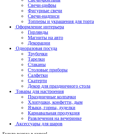
Свечи-цифры
Фигурные свечи
Свечи-надписи
Топперы и украшения для торта
Оформление интерьера
Гирлянды
Магниты на авто
Декорации
Одноразовая посуда
Трубочки
Тарелки
Стаканы
Столовые приборы
Салфетки
Скатерти
Декор для праздничного стола
Товары для настроения
Праздничные колпачки
Хлопушки, конфетти, дым
Языки, горны, дуделки
Карнавальная продукция
Развлечения на вечеринке
Аксессуары для шаров
Будьте всегда в курсе!