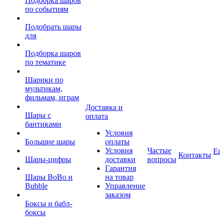
Подборка шаров
по событиям
Подобрать шары
для
Подборка шаров
по тематике
Шарики по
мультикам,
фильмам, играм
Доставка и
Шары с
оплата
бантиками
Условия
Большие шары
оплаты
Условия
Частые
Е
Контакты
Шары-цифры
доставки
вопросы
Гарантия
Шары BoBo и
на товар
Bubble
Управление
заказом
Боксы и бабл-
боксы