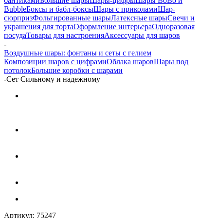
бантиками
Большие шары
Шары-цифры
Шары BoBo и
Bubble
Боксы и бабл-боксы
Шары с приколами
Шар-
сюрприз
Фольгированные шары
Латексные шары
Свечи и
украшения для торта
Оформление интерьера
Одноразовая
посуда
Товары для настроения
Аксессуары для шаров
-
Воздушные шары: фонтаны и сеты с гелием
Композиции шаров с цифрами
Облака шаров
Шары под
потолок
Большие коробки с шарами
-
Сет Сильному и надежному
Артикул:
75247