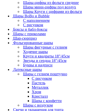
Шары-цифры из фольги средние
Шары мини-цифры под воздух
Шары Круги с цифрами из фольги
Шары BoBo и Bubble
С наполнением
С рисунком
Боксы и бабл-боксы
Шары с приколами
Шар-сюрприз
Фольгированные шары
Шары фигурные с гелием
Ходячие шары
Круги и квадраты 18"/45см
Звезды и сердца 18"/45см
Буквы и надписи
Латексные шары
Шары с гелием поштучно
С рисунком
Пастель
Металлик
Хром
Кристалл
Шары с конфетти
Шары с воздухом
Свечи и украшения для торта