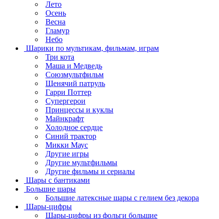
Лето
Осень
Весна
Гламур
Небо
Шарики по мультикам, фильмам, играм
Три кота
Маша и Медведь
Союзмультфильм
Щенячий патруль
Гарри Поттер
Супергерои
Принцессы и куклы
Майнкрафт
Холодное сердце
Синий трактор
Микки Маус
Другие игры
Другие мультфильмы
Другие фильмы и сериалы
Шары с бантиками
Большие шары
Большие латексные шары с гелием без декора
Шары-цифры
Шары-цифры из фольги большие