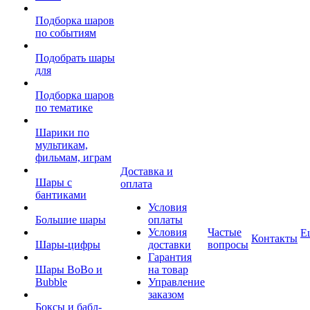
Подборка шаров
по событиям
Подобрать шары
для
Подборка шаров
по тематике
Шарики по
мультикам,
фильмам, играм
Доставка и
Шары с
оплата
бантиками
Условия
Большие шары
оплаты
Условия
Частые
Е
Контакты
Шары-цифры
доставки
вопросы
Гарантия
Шары BoBo и
на товар
Bubble
Управление
заказом
Боксы и бабл-