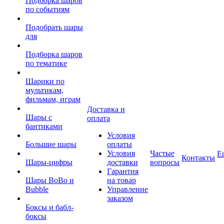
Подборка шаров
по событиям
Подобрать шары
для
Подборка шаров
по тематике
Шарики по
мультикам,
фильмам, играм
Доставка и
Шары с
оплата
бантиками
Условия
Большие шары
оплаты
Условия
Частые
Е
Контакты
Шары-цифры
доставки
вопросы
Гарантия
Шары BoBo и
на товар
Bubble
Управление
заказом
Боксы и бабл-
боксы