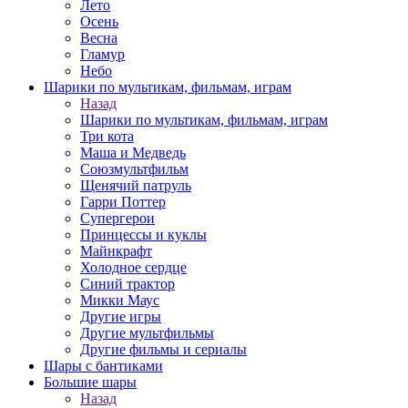
Лето
Осень
Весна
Гламур
Небо
Шарики по мультикам, фильмам, играм
Назад
Шарики по мультикам, фильмам, играм
Три кота
Маша и Медведь
Союзмультфильм
Щенячий патруль
Гарри Поттер
Супергерои
Принцессы и куклы
Майнкрафт
Холодное сердце
Синий трактор
Микки Маус
Другие игры
Другие мультфильмы
Другие фильмы и сериалы
Шары с бантиками
Большие шары
Назад