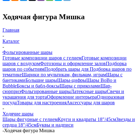
Ходячая фигура Мишка
Главная
-
Каталог
-
Фольгированные шары
Готовые композиции шаров с гелием
Готовые композиции
шаров с воздухом
Фотозоны и оформление залов
Подборка
шаров по событиям
Подобрать шары для
Подборка шаров по
тематике
Шарики по мультикам, фильмам, играм
Шары с
бантиками
Большие шары
Шары-цифры
Шары BoBo и
Bubble
Боксы и бабл-боксы
Шары с приколами
Шар-
сюрприз
Фольгированные шары
Латексные шары
Свечи и
украшения для торта
Оформление интерьера
Одноразовая
посуда
Товары для настроения
Аксессуары для шаров
-
Ходячие шары
Шары фигурные с гелием
Круги и квадраты 18"/45см
Звезды и
сердца 18"/45см
Буквы и надписи
-
Ходячая фигура Мишка