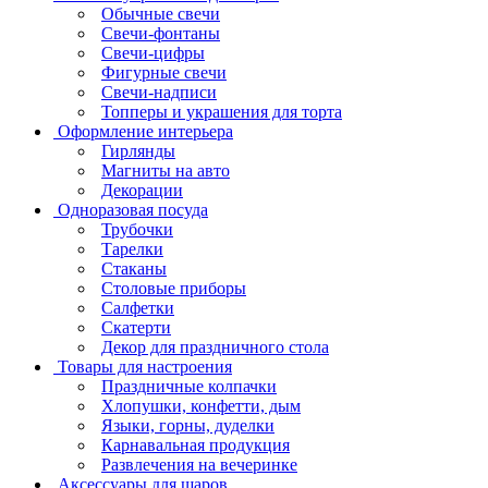
Обычные свечи
Свечи-фонтаны
Свечи-цифры
Фигурные свечи
Свечи-надписи
Топперы и украшения для торта
Оформление интерьера
Гирлянды
Магниты на авто
Декорации
Одноразовая посуда
Трубочки
Тарелки
Стаканы
Столовые приборы
Салфетки
Скатерти
Декор для праздничного стола
Товары для настроения
Праздничные колпачки
Хлопушки, конфетти, дым
Языки, горны, дуделки
Карнавальная продукция
Развлечения на вечеринке
Аксессуары для шаров