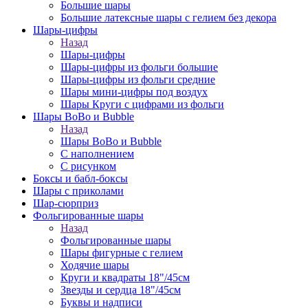
Большие шары
Большие латексные шары с гелием без декора
Шары-цифры
Назад
Шары-цифры
Шары-цифры из фольги большие
Шары-цифры из фольги средние
Шары мини-цифры под воздух
Шары Круги с цифрами из фольги
Шары BoBo и Bubble
Назад
Шары BoBo и Bubble
С наполнением
С рисунком
Боксы и бабл-боксы
Шары с приколами
Шар-сюрприз
Фольгированные шары
Назад
Фольгированные шары
Шары фигурные с гелием
Ходячие шары
Круги и квадраты 18"/45см
Звезды и сердца 18"/45см
Буквы и надписи