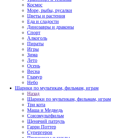
Космос
Море, рыбы, русалки
Цветы и растения
Еда и сладости
Динозавры и драконы
Спорт
Алкоголь
Пираты
Игры
Зима
Лето
Осень
Весна
Гламур
Небо
Шарики по мультикам, фильмам, играм
Назад
Шарики по мультикам, фильмам, играм
Три кота
Маша и Медведь
Союзмультфильм
Щенячий патруль
Гарри Поттер
Супергерои
Принцессы и куклы