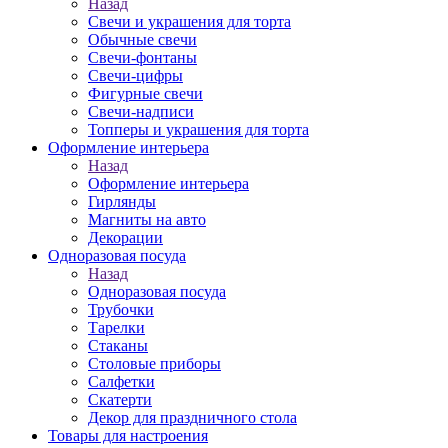
Назад
Свечи и украшения для торта
Обычные свечи
Свечи-фонтаны
Свечи-цифры
Фигурные свечи
Свечи-надписи
Топперы и украшения для торта
Оформление интерьера
Назад
Оформление интерьера
Гирлянды
Магниты на авто
Декорации
Одноразовая посуда
Назад
Одноразовая посуда
Трубочки
Тарелки
Стаканы
Столовые приборы
Салфетки
Скатерти
Декор для праздничного стола
Товары для настроения