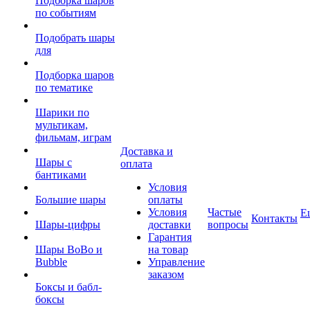
Подборка шаров
по событиям
Подобрать шары
для
Подборка шаров
по тематике
Шарики по
мультикам,
фильмам, играм
Доставка и
Шары с
оплата
бантиками
Условия
Большие шары
оплаты
Условия
Частые
Е
Контакты
Шары-цифры
доставки
вопросы
Гарантия
Шары BoBo и
на товар
Bubble
Управление
заказом
Боксы и бабл-
боксы