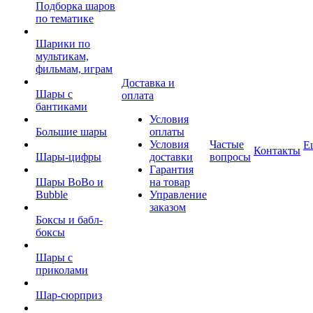
Подборка шаров
по тематике
Шарики по
мультикам,
фильмам, играм
Доставка и
Шары с
оплата
бантиками
Условия
Большие шары
оплаты
Условия
Частые
Е
Контакты
Шары-цифры
доставки
вопросы
Гарантия
Шары BoBo и
на товар
Bubble
Управление
заказом
Боксы и бабл-
боксы
Шары с
приколами
Шар-сюрприз