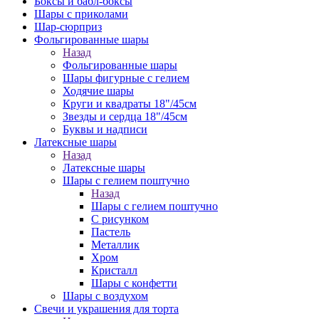
Боксы и бабл-боксы
Шары с приколами
Шар-сюрприз
Фольгированные шары
Назад
Фольгированные шары
Шары фигурные с гелием
Ходячие шары
Круги и квадраты 18"/45см
Звезды и сердца 18"/45см
Буквы и надписи
Латексные шары
Назад
Латексные шары
Шары с гелием поштучно
Назад
Шары с гелием поштучно
С рисунком
Пастель
Металлик
Хром
Кристалл
Шары с конфетти
Шары с воздухом
Свечи и украшения для торта