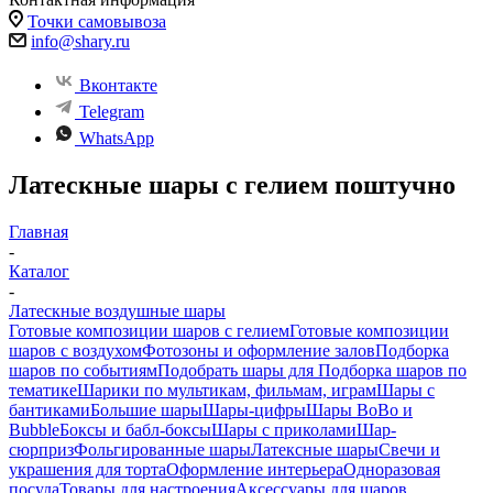
Точки самовывоза
info@shary.ru
Вконтакте
Telegram
WhatsApp
Латескные шары с гелием поштучно
Главная
-
Каталог
-
Латескные воздушные шары
Готовые композиции шаров с гелием
Готовые композиции
шаров с воздухом
Фотозоны и оформление залов
Подборка
шаров по событиям
Подобрать шары для
Подборка шаров по
тематике
Шарики по мультикам, фильмам, играм
Шары с
бантиками
Большие шары
Шары-цифры
Шары BoBo и
Bubble
Боксы и бабл-боксы
Шары с приколами
Шар-
сюрприз
Фольгированные шары
Латексные шары
Свечи и
украшения для торта
Оформление интерьера
Одноразовая
посуда
Товары для настроения
Аксессуары для шаров