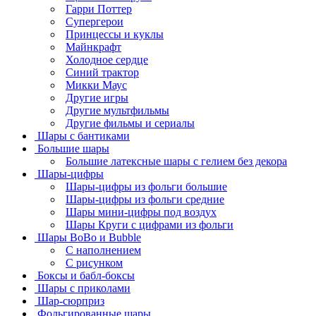
Гарри Поттер
Супергерои
Принцессы и куклы
Майнкрафт
Холодное сердце
Синий трактор
Микки Маус
Другие игры
Другие мультфильмы
Другие фильмы и сериалы
Шары с бантиками
Большие шары
Большие латексные шары с гелием без декора
Шары-цифры
Шары-цифры из фольги большие
Шары-цифры из фольги средние
Шары мини-цифры под воздух
Шары Круги с цифрами из фольги
Шары BoBo и Bubble
С наполнением
С рисунком
Боксы и бабл-боксы
Шары с приколами
Шар-сюрприз
Фольгированные шары