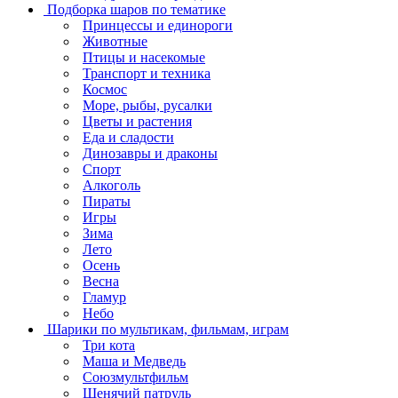
Подборка шаров по тематике
Принцессы и единороги
Животные
Птицы и насекомые
Транспорт и техника
Космос
Море, рыбы, русалки
Цветы и растения
Еда и сладости
Динозавры и драконы
Спорт
Алкоголь
Пираты
Игры
Зима
Лето
Осень
Весна
Гламур
Небо
Шарики по мультикам, фильмам, играм
Три кота
Маша и Медведь
Союзмультфильм
Щенячий патруль