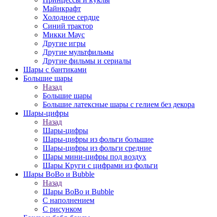
Майнкрафт
Холодное сердце
Синий трактор
Микки Маус
Другие игры
Другие мультфильмы
Другие фильмы и сериалы
Шары с бантиками
Большие шары
Назад
Большие шары
Большие латексные шары с гелием без декора
Шары-цифры
Назад
Шары-цифры
Шары-цифры из фольги большие
Шары-цифры из фольги средние
Шары мини-цифры под воздух
Шары Круги с цифрами из фольги
Шары BoBo и Bubble
Назад
Шары BoBo и Bubble
С наполнением
С рисунком