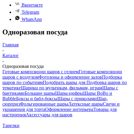
Вконтакте
Telegram
WhatsApp
Одноразовая посуда
Главная
-
Каталог
-
Одноразовая посуда
Готовые композиции шаров с гелием
Готовые композиции
шаров с воздухом
Фотозоны и оформление залов
Подборка
шаров по событиям
Подобрать шары для
Подборка шаров по
тематике
Шарики по мультикам, фильмам, играм
Шары с
бантиками
Большие шары
Шары-цифры
Шары BoBo и
Bubble
Боксы и бабл-боксы
Шары с приколами
Шар-
сюрприз
Фольгированные шары
Латексные шары
Свечи и
украшения для торта
Оформление интерьера
Товары для
настроения
Аксессуары для шаров
Тарелки