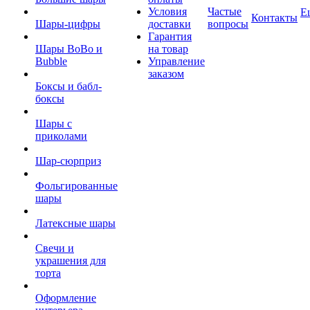
Условия
Частые
Е
Контакты
Шары-цифры
доставки
вопросы
Гарантия
Шары BoBo и
на товар
Bubble
Управление
заказом
Боксы и бабл-
боксы
Шары с
приколами
Шар-сюрприз
Фольгированные
шары
Латексные шары
Свечи и
украшения для
торта
Оформление