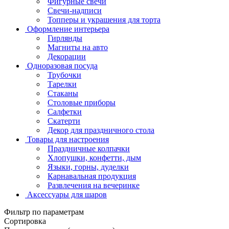
Фигурные свечи
Свечи-надписи
Топперы и украшения для торта
Оформление интерьера
Гирлянды
Магниты на авто
Декорации
Одноразовая посуда
Трубочки
Тарелки
Стаканы
Столовые приборы
Салфетки
Скатерти
Декор для праздничного стола
Товары для настроения
Праздничные колпачки
Хлопушки, конфетти, дым
Языки, горны, дуделки
Карнавальная продукция
Развлечения на вечеринке
Аксессуары для шаров
Фильтр по параметрам
Сортировка