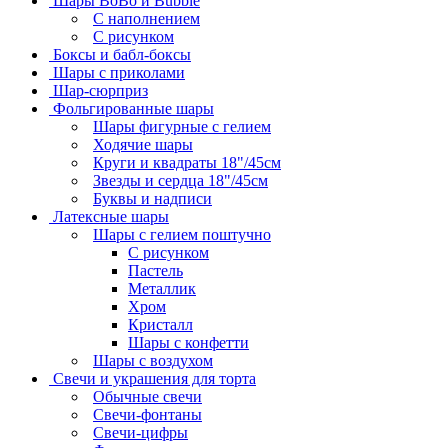
Шары BoBo и Bubble
С наполнением
С рисунком
Боксы и бабл-боксы
Шары с приколами
Шар-сюрприз
Фольгированные шары
Шары фигурные с гелием
Ходячие шары
Круги и квадраты 18"/45см
Звезды и сердца 18"/45см
Буквы и надписи
Латексные шары
Шары с гелием поштучно
С рисунком
Пастель
Металлик
Хром
Кристалл
Шары с конфетти
Шары с воздухом
Свечи и украшения для торта
Обычные свечи
Свечи-фонтаны
Свечи-цифры