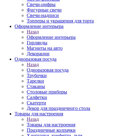
Свечи-цифры
Фигурные свечи
Свечи-надписи
Топперы и украшения для торта
Оформление интерьера
Назад
Оформление интерьера
Гирлянды
Магниты на авто
Декорации
Одноразовая посуда
Назад
Одноразовая посуда
Трубочки
Тарелки
Стаканы
Столовые приборы
Салфетки
Скатерти
Декор для праздничного стола
Товары для настроения
Назад
Товары для настроения
Праздничные колпачки
Хлопушки, конфетти, дым