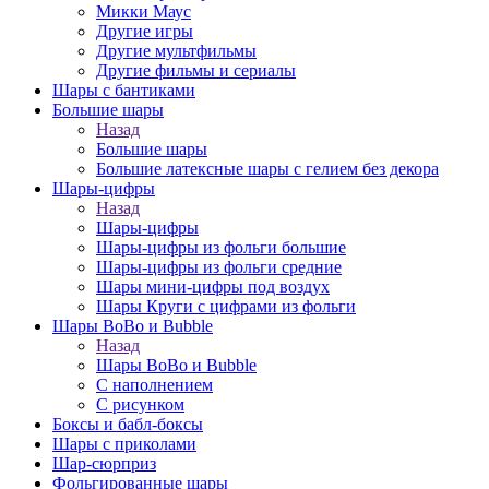
Микки Маус
Другие игры
Другие мультфильмы
Другие фильмы и сериалы
Шары с бантиками
Большие шары
Назад
Большие шары
Большие латексные шары с гелием без декора
Шары-цифры
Назад
Шары-цифры
Шары-цифры из фольги большие
Шары-цифры из фольги средние
Шары мини-цифры под воздух
Шары Круги с цифрами из фольги
Шары BoBo и Bubble
Назад
Шары BoBo и Bubble
С наполнением
С рисунком
Боксы и бабл-боксы
Шары с приколами
Шар-сюрприз
Фольгированные шары