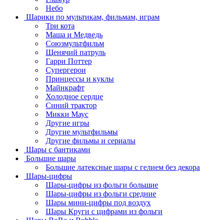
Небо
Шарики по мультикам, фильмам, играм
Три кота
Маша и Медведь
Союзмультфильм
Щенячий патруль
Гарри Поттер
Супергерои
Принцессы и куклы
Майнкрафт
Холодное сердце
Синий трактор
Микки Маус
Другие игры
Другие мультфильмы
Другие фильмы и сериалы
Шары с бантиками
Большие шары
Большие латексные шары с гелием без декора
Шары-цифры
Шары-цифры из фольги большие
Шары-цифры из фольги средние
Шары мини-цифры под воздух
Шары Круги с цифрами из фольги