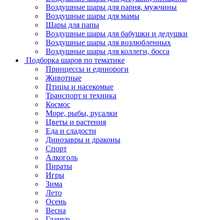
Воздушные шары для парня, мужчины
Воздушные шары для мамы
Шары для папы
Воздушные шары для бабушки и дедушки
Воздушные шары для возлюбленных
Воздушные шары для коллеги, босса
Подборка шаров по тематике
Принцессы и единороги
Животные
Птицы и насекомые
Транспорт и техника
Космос
Море, рыбы, русалки
Цветы и растения
Еда и сладости
Динозавры и драконы
Спорт
Алкоголь
Пираты
Игры
Зима
Лето
Осень
Весна
Гламур