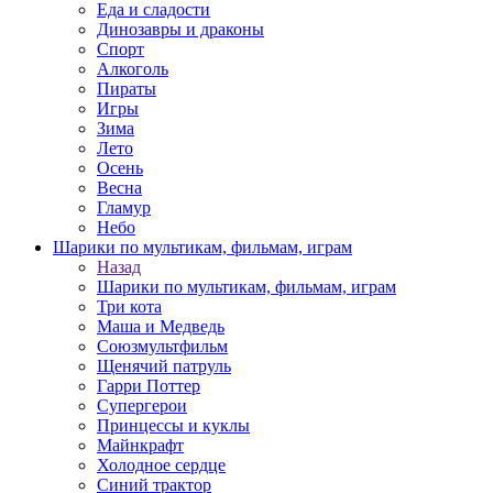
Еда и сладости
Динозавры и драконы
Спорт
Алкоголь
Пираты
Игры
Зима
Лето
Осень
Весна
Гламур
Небо
Шарики по мультикам, фильмам, играм
Назад
Шарики по мультикам, фильмам, играм
Три кота
Маша и Медведь
Союзмультфильм
Щенячий патруль
Гарри Поттер
Супергерои
Принцессы и куклы
Майнкрафт
Холодное сердце
Синий трактор