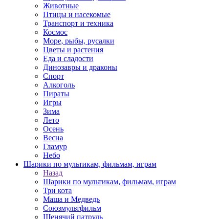
Животные
Птицы и насекомые
Транспорт и техника
Космос
Море, рыбы, русалки
Цветы и растения
Еда и сладости
Динозавры и драконы
Спорт
Алкоголь
Пираты
Игры
Зима
Лето
Осень
Весна
Гламур
Небо
Шарики по мультикам, фильмам, играм
Назад
Шарики по мультикам, фильмам, играм
Три кота
Маша и Медведь
Союзмультфильм
Щенячий патруль