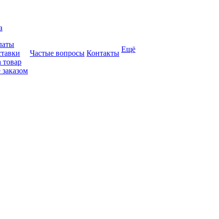
а
латы
Ещё
ставки
Частые вопросы
Контакты
 товар
 заказом