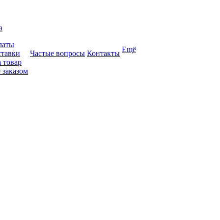
а
латы
Ещё
ставки
Частые вопросы
Контакты
 товар
 заказом