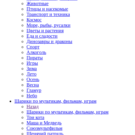
Животные
Птицы и насекомые
Транспорт и техника
Космос
Море, рыбы, русалки
Цветы и растения
Еда и сладости
Динозавры и драконы
Спорт
Алкоголь
Пираты
Игры
Зима
Лето
Осень
Весна
Гламур
Небо
Шарики по мультикам, фильмам, играм
Назад
Шарики по мультикам, фильмам, играм
Три кота
Маша и Медведь
Союзмультфильм
Щенячий патруль