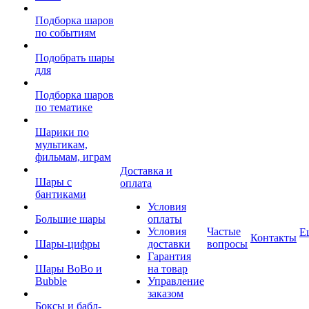
Подборка шаров
по событиям
Подобрать шары
для
Подборка шаров
по тематике
Шарики по
мультикам,
фильмам, играм
Доставка и
Шары с
оплата
бантиками
Условия
Большие шары
оплаты
Условия
Частые
Е
Контакты
Шары-цифры
доставки
вопросы
Гарантия
Шары BoBo и
на товар
Bubble
Управление
заказом
Боксы и бабл-