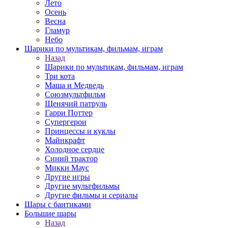
Лето
Осень
Весна
Гламур
Небо
Шарики по мультикам, фильмам, играм
Назад
Шарики по мультикам, фильмам, играм
Три кота
Маша и Медведь
Союзмультфильм
Щенячий патруль
Гарри Поттер
Супергерои
Принцессы и куклы
Майнкрафт
Холодное сердце
Синий трактор
Микки Маус
Другие игры
Другие мультфильмы
Другие фильмы и сериалы
Шары с бантиками
Большие шары
Назад