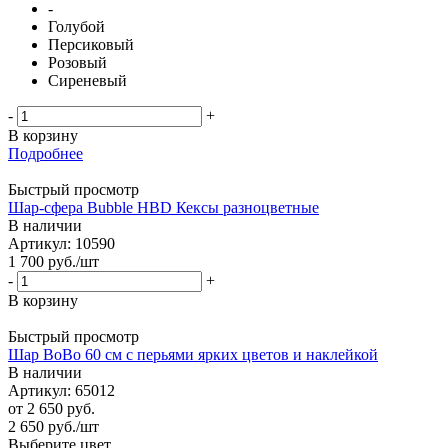
-
Голубой
Персиковый
Розовый
Сиреневый
-
+
В корзину
Подробнее
Быстрый просмотр
Шар-сфера Bubble HBD Кексы разноцветные
В наличии
Артикул: 10590
1 700
руб.
/шт
-
+
В корзину
Быстрый просмотр
Шар BoBo 60 см с перьями ярких цветов и наклейкой
В наличии
Артикул: 65012
от
2 650 руб.
2 650
руб.
/шт
Выберите цвет