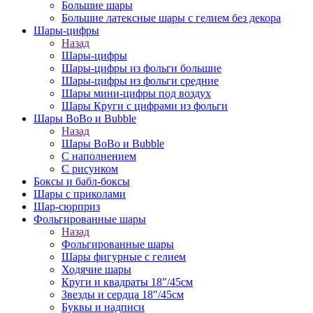
Большие шары
Большие латексные шары с гелием без декора
Шары-цифры
Назад
Шары-цифры
Шары-цифры из фольги большие
Шары-цифры из фольги средние
Шары мини-цифры под воздух
Шары Круги с цифрами из фольги
Шары BoBo и Bubble
Назад
Шары BoBo и Bubble
С наполнением
С рисунком
Боксы и бабл-боксы
Шары с приколами
Шар-сюрприз
Фольгированные шары
Назад
Фольгированные шары
Шары фигурные с гелием
Ходячие шары
Круги и квадраты 18"/45см
Звезды и сердца 18"/45см
Буквы и надписи