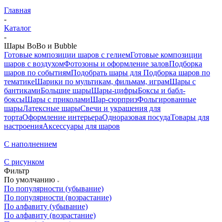
Главная
-
Каталог
-
Шары BoBo и Bubble
Готовые композиции шаров с гелием
Готовые композиции
шаров с воздухом
Фотозоны и оформление залов
Подборка
шаров по событиям
Подобрать шары для
Подборка шаров по
тематике
Шарики по мультикам, фильмам, играм
Шары с
бантиками
Большие шары
Шары-цифры
Боксы и бабл-
боксы
Шары с приколами
Шар-сюрприз
Фольгированные
шары
Латексные шары
Свечи и украшения для
торта
Оформление интерьера
Одноразовая посуда
Товары для
настроения
Аксессуары для шаров
С наполнением
С рисунком
Фильтр
По умолчанию
По популярности (убывание)
По популярности (возрастание)
По алфавиту (убывание)
По алфавиту (возрастание)