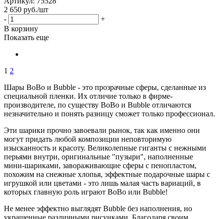
Артикул: 75528
2 650
руб.
/шт
-
+
В корзину
Показать еще
1
2
Шары BoBo и Bubble - это прозрачные сферы, сделанные из
специальной пленки. Их отличие только в фирме-
производителе, по существу BoBo и Bubble отличаются
незначительно и понять разницу сможет только профессионал.
Эти шарики прочно завоевали рынок, так как именно они
могут придать любой композиции неповторимую
изысканность и красоту. Великолепные гиганты с нежными
перьями внутри, оригинальные "пузыри", наполненные
мини-шариками, завораживающие сферы с пенопластом,
похожим на снежные хлопья, эффектные подарочные шары с
игрушкой или цветами - это лишь малая часть вариаций, в
которых главную роль играют BoBo или Bubble!
Не менее эффектно выглядят Bubble без наполнения, но
украшенные различными рисунками. Благодаря своим