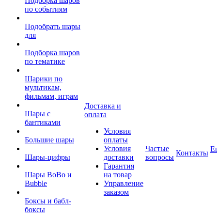
Подборка шаров
по событиям
Подобрать шары
для
Подборка шаров
по тематике
Шарики по
мультикам,
фильмам, играм
Доставка и
Шары с
оплата
бантиками
Условия
Большие шары
оплаты
Условия
Частые
Е
Контакты
Шары-цифры
доставки
вопросы
Гарантия
Шары BoBo и
на товар
Bubble
Управление
заказом
Боксы и бабл-
боксы