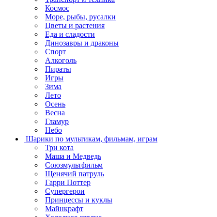
Космос
Море, рыбы, русалки
Цветы и растения
Еда и сладости
Динозавры и драконы
Спорт
Алкоголь
Пираты
Игры
Зима
Лето
Осень
Весна
Гламур
Небо
Шарики по мультикам, фильмам, играм
Три кота
Маша и Медведь
Союзмультфильм
Щенячий патруль
Гарри Поттер
Супергерои
Принцессы и куклы
Майнкрафт