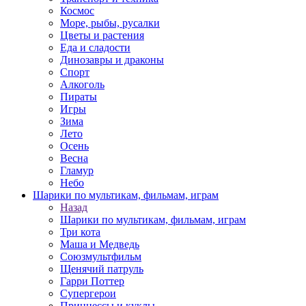
Космос
Море, рыбы, русалки
Цветы и растения
Еда и сладости
Динозавры и драконы
Спорт
Алкоголь
Пираты
Игры
Зима
Лето
Осень
Весна
Гламур
Небо
Шарики по мультикам, фильмам, играм
Назад
Шарики по мультикам, фильмам, играм
Три кота
Маша и Медведь
Союзмультфильм
Щенячий патруль
Гарри Поттер
Супергерои
Принцессы и куклы