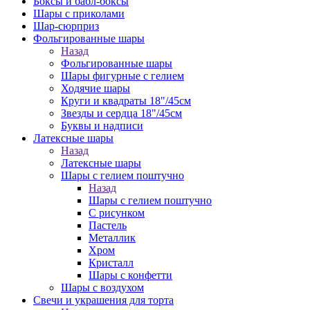
Боксы и бабл-боксы
Шары с приколами
Шар-сюрприз
Фольгированные шары
Назад
Фольгированные шары
Шары фигурные с гелием
Ходячие шары
Круги и квадраты 18"/45см
Звезды и сердца 18"/45см
Буквы и надписи
Латексные шары
Назад
Латексные шары
Шары с гелием поштучно
Назад
Шары с гелием поштучно
С рисунком
Пастель
Металлик
Хром
Кристалл
Шары с конфетти
Шары с воздухом
Свечи и украшения для торта