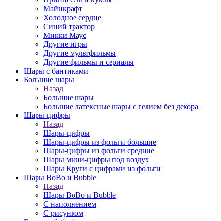
Майнкрафт
Холодное сердце
Синий трактор
Микки Маус
Другие игры
Другие мультфильмы
Другие фильмы и сериалы
Шары с бантиками
Большие шары
Назад
Большие шары
Большие латексные шары с гелием без декора
Шары-цифры
Назад
Шары-цифры
Шары-цифры из фольги большие
Шары-цифры из фольги средние
Шары мини-цифры под воздух
Шары Круги с цифрами из фольги
Шары BoBo и Bubble
Назад
Шары BoBo и Bubble
С наполнением
С рисунком