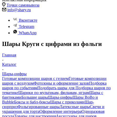
Точки самовывоза
info@shary.ru
Вконтакте
Telegram
WhatsApp
Шары Круги с цифрами из фольги
Главная
-
Каталог
-
Шары-цифры
Готовые композиции шаров с гелием
Готовые композиции
шаров с воздухом
Фотозоны и оформление залов
Подборка
шаров по событиям
Подобрать шары для
Подборка шаров по
тематике
Шарики по мультикам, фильмам, играм
Шары с
бантиками
Большие шары
Шары-цифры
Шары BoBo и
Bubble
Боксы и бабл-боксы
Шары с приколами
Шар-
сюрприз
Фольгированные шары
Латексные шары
Свечи и
украшения для торта
Оформление интерьера
Одноразовая
посуда
Товары для настроения
Аксессуары для шаров