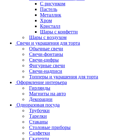
С рисунком
Пастель
Металлик
Хром
Кристалл
Шары с конфетти
Шары с воздухом
Свечи и украшения для торта
Обычные свечи
Свечи-фонтаны
Свечи-цифры
Фигурные свечи
Свечи-надписи
Топперы и украшения для торта
Оформление интерьера
Гирлянды
Магниты на авто
Декорации
Одноразовая посуда
Трубочки
Тарелки
Стаканы
Столовые приборы
Салфетки
Скатерти