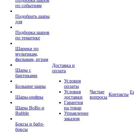
Подборка шаров
по событиям
Подобрать шары
для
Подборка шаров
по тематике
Шарики по
мультикам,
фильмам, играм
Доставка и
Шары с
оплата
бантиками
Условия
Большие шары
оплаты
Условия
Частые
Е
Контакты
Шары-цифры
доставки
вопросы
Гарантия
Шары BoBo и
на товар
Bubble
Управление
заказом
Боксы и бабл-
боксы