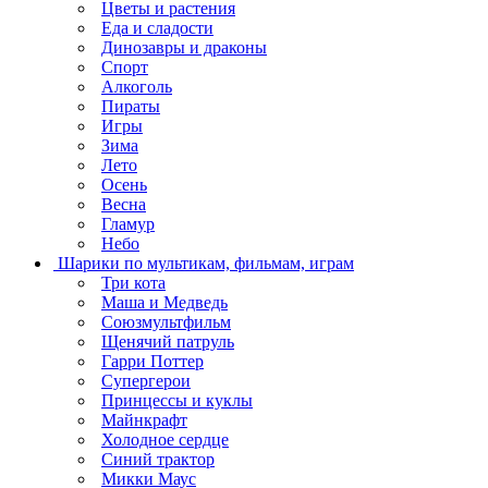
Цветы и растения
Еда и сладости
Динозавры и драконы
Спорт
Алкоголь
Пираты
Игры
Зима
Лето
Осень
Весна
Гламур
Небо
Шарики по мультикам, фильмам, играм
Три кота
Маша и Медведь
Союзмультфильм
Щенячий патруль
Гарри Поттер
Супергерои
Принцессы и куклы
Майнкрафт
Холодное сердце
Синий трактор
Микки Маус