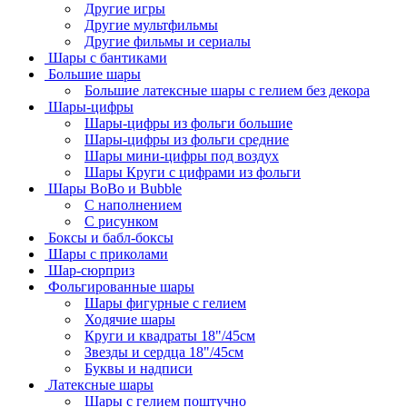
Другие игры
Другие мультфильмы
Другие фильмы и сериалы
Шары с бантиками
Большие шары
Большие латексные шары с гелием без декора
Шары-цифры
Шары-цифры из фольги большие
Шары-цифры из фольги средние
Шары мини-цифры под воздух
Шары Круги с цифрами из фольги
Шары BoBo и Bubble
С наполнением
С рисунком
Боксы и бабл-боксы
Шары с приколами
Шар-сюрприз
Фольгированные шары
Шары фигурные с гелием
Ходячие шары
Круги и квадраты 18"/45см
Звезды и сердца 18"/45см
Буквы и надписи
Латексные шары
Шары с гелием поштучно