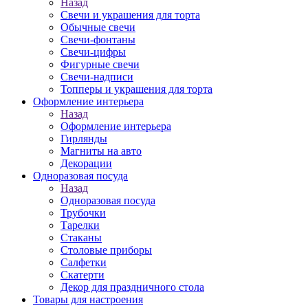
Назад
Свечи и украшения для торта
Обычные свечи
Свечи-фонтаны
Свечи-цифры
Фигурные свечи
Свечи-надписи
Топперы и украшения для торта
Оформление интерьера
Назад
Оформление интерьера
Гирлянды
Магниты на авто
Декорации
Одноразовая посуда
Назад
Одноразовая посуда
Трубочки
Тарелки
Стаканы
Столовые приборы
Салфетки
Скатерти
Декор для праздничного стола
Товары для настроения