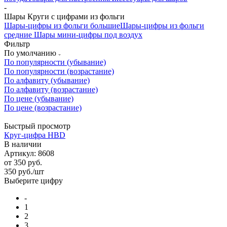
-
Шары Круги с цифрами из фольги
Шары-цифры из фольги большие
Шары-цифры из фольги
средние
Шары мини-цифры под воздух
Фильтр
По умолчанию
По популярности (убывание)
По популярности (возрастание)
По алфавиту (убывание)
По алфавиту (возрастание)
По цене (убывание)
По цене (возрастание)
Быстрый просмотр
Круг-цифра HBD
В наличии
Артикул: 8608
от
350 руб.
350
руб.
/шт
Выберите цифру
-
1
2
3