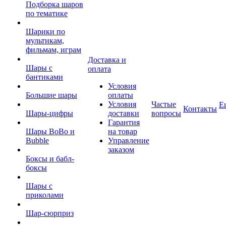
Подборка шаров
по тематике
Шарики по
мультикам,
фильмам, играм
Доставка и
Шары с
оплата
бантиками
Условия
Большие шары
оплаты
Условия
Частые
Е
Контакты
Шары-цифры
доставки
вопросы
Гарантия
Шары BoBo и
на товар
Bubble
Управление
заказом
Боксы и бабл-
боксы
Шары с
приколами
Шар-сюрприз