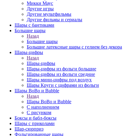
Микки Маус
Другие игры
Другие мультфильмы
Другие фильмы и сериалы
Шары с бантиками
Большие шары
Назад
Большие шары
Большие латексные шары с гелием без декора
Шары-цифры
Назад
Шары-цифры
Шары-цифры из фольги большие
Шары-цифры из фольги средние
Шары мини-цифры под воздух
Шары Круги с цифрами из фольги
Шары BoBo и Bubble
Назад
Шары BoBo и Bubble
С наполнением
С рисунком
Боксы и бабл-боксы
Шары с приколами
Шар-сюрприз
Фольгированные шары