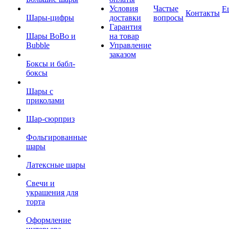
Условия
Частые
Е
Контакты
Шары-цифры
доставки
вопросы
Гарантия
Шары BoBo и
на товар
Bubble
Управление
заказом
Боксы и бабл-
боксы
Шары с
приколами
Шар-сюрприз
Фольгированные
шары
Латексные шары
Свечи и
украшения для
торта
Оформление