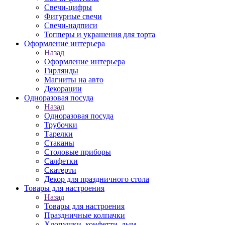
Свечи-цифры
Фигурные свечи
Свечи-надписи
Топперы и украшения для торта
Оформление интерьера
Назад
Оформление интерьера
Гирлянды
Магниты на авто
Декорации
Одноразовая посуда
Назад
Одноразовая посуда
Трубочки
Тарелки
Стаканы
Столовые приборы
Салфетки
Скатерти
Декор для праздничного стола
Товары для настроения
Назад
Товары для настроения
Праздничные колпачки
Хлопушки, конфетти, дым