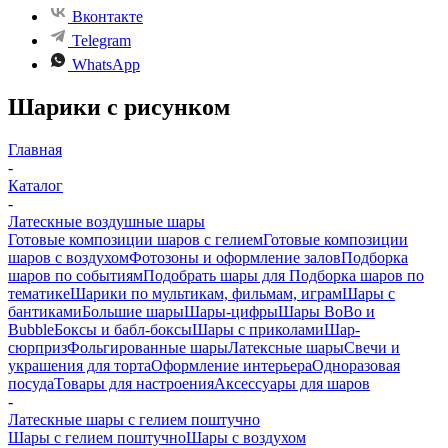
Вконтакте
Telegram
WhatsApp
Шарики с рисунком
Главная
-
Каталог
-
Латескные воздушные шары
Готовые композиции шаров с гелием
Готовые композиции
шаров с воздухом
Фотозоны и оформление залов
Подборка
шаров по событиям
Подобрать шары для
Подборка шаров по
тематике
Шарики по мультикам, фильмам, играм
Шары с
бантиками
Большие шары
Шары-цифры
Шары BoBo и
Bubble
Боксы и бабл-боксы
Шары с приколами
Шар-
сюрприз
Фольгированные шары
Латексные шары
Свечи и
украшения для торта
Оформление интерьера
Одноразовая
посуда
Товары для настроения
Аксессуары для шаров
-
Латескные шары с гелием поштучно
Шары с гелием поштучно
Шары с воздухом