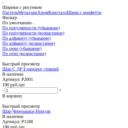
-
Шарики с рисунком
Пастель
Металлик
Хром
Кристалл
Шары с конфетти
Фильтр
По умолчанию
По популярности (убывание)
По популярности (возрастание)
По алфавиту (убывание)
По алфавиту (возрастание)
По цене (убывание)
По цене (возрастание)
Быстрый просмотр
Шар С ДР Единорог спящий
В наличии
Артикул: Р2001
190
руб.
/шт
-
+
В корзину
Быстрый просмотр
Шар Черепашки-Ниндзя
В наличии
Артикул: Р1188
190
руб.
/шт