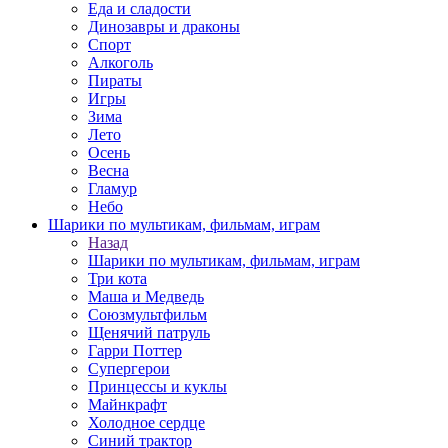
Еда и сладости
Динозавры и драконы
Спорт
Алкоголь
Пираты
Игры
Зима
Лето
Осень
Весна
Гламур
Небо
Шарики по мультикам, фильмам, играм
Назад
Шарики по мультикам, фильмам, играм
Три кота
Маша и Медведь
Союзмультфильм
Щенячий патруль
Гарри Поттер
Супергерои
Принцессы и куклы
Майнкрафт
Холодное сердце
Синий трактор