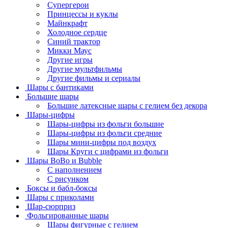
Супергерои
Принцессы и куклы
Майнкрафт
Холодное сердце
Синий трактор
Микки Маус
Другие игры
Другие мультфильмы
Другие фильмы и сериалы
Шары с бантиками
Большие шары
Большие латексные шары с гелием без декора
Шары-цифры
Шары-цифры из фольги большие
Шары-цифры из фольги средние
Шары мини-цифры под воздух
Шары Круги с цифрами из фольги
Шары BoBo и Bubble
С наполнением
С рисунком
Боксы и бабл-боксы
Шары с приколами
Шар-сюрприз
Фольгированные шары
Шары фигурные с гелием