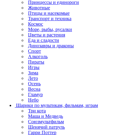
Принцессы и единороги
Животные
Птицы и насекомые
Транспорт и техника
Космос
Море, рыбы, русалки
Цветы и растения
Еда и сладости
Динозавры и драконы
Спорт
Алкоголь
Пираты
Игры
Зима
Лето
Осень
Весна
Гламур
Небо
Шарики по мультикам, фильмам, играм
Три кота
Маша и Медведь
Союзмультфильм
Щенячий патруль
Гарри Поттер