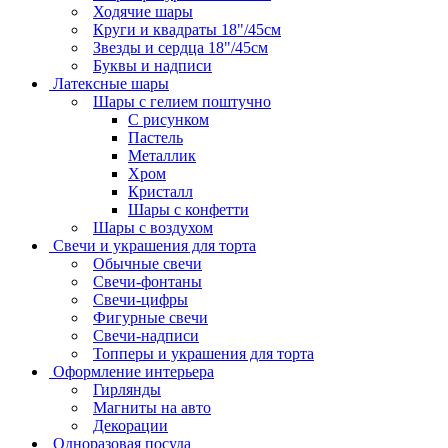
Ходячие шары
Круги и квадраты 18"/45см
Звезды и сердца 18"/45см
Буквы и надписи
Латексные шары
Шары с гелием поштучно
С рисунком
Пастель
Металлик
Хром
Кристалл
Шары с конфетти
Шары с воздухом
Свечи и украшения для торта
Обычные свечи
Свечи-фонтаны
Свечи-цифры
Фигурные свечи
Свечи-надписи
Топперы и украшения для торта
Оформление интерьера
Гирлянды
Магниты на авто
Декорации
Одноразовая посуда