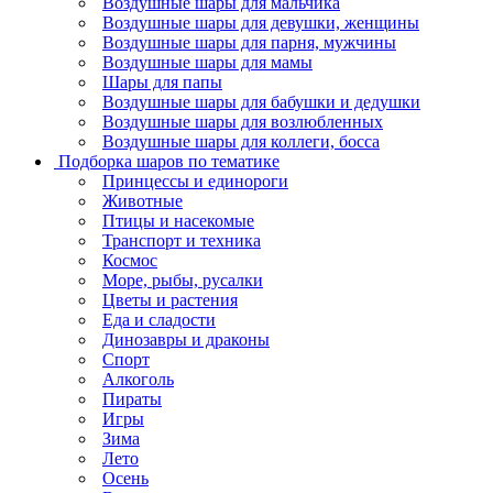
Воздушные шары для мальчика
Воздушные шары для девушки, женщины
Воздушные шары для парня, мужчины
Воздушные шары для мамы
Шары для папы
Воздушные шары для бабушки и дедушки
Воздушные шары для возлюбленных
Воздушные шары для коллеги, босса
Подборка шаров по тематике
Принцессы и единороги
Животные
Птицы и насекомые
Транспорт и техника
Космос
Море, рыбы, русалки
Цветы и растения
Еда и сладости
Динозавры и драконы
Спорт
Алкоголь
Пираты
Игры
Зима
Лето
Осень