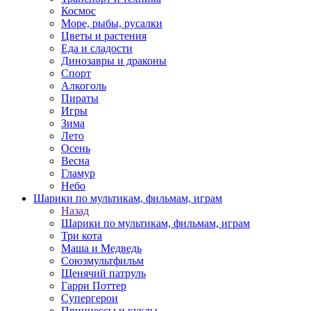
Космос
Море, рыбы, русалки
Цветы и растения
Еда и сладости
Динозавры и драконы
Спорт
Алкоголь
Пираты
Игры
Зима
Лето
Осень
Весна
Гламур
Небо
Шарики по мультикам, фильмам, играм
Назад
Шарики по мультикам, фильмам, играм
Три кота
Маша и Медведь
Союзмультфильм
Щенячий патруль
Гарри Поттер
Супергерои
Принцессы и куклы