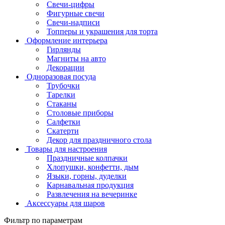
Свечи-цифры
Фигурные свечи
Свечи-надписи
Топперы и украшения для торта
Оформление интерьера
Гирлянды
Магниты на авто
Декорации
Одноразовая посуда
Трубочки
Тарелки
Стаканы
Столовые приборы
Салфетки
Скатерти
Декор для праздничного стола
Товары для настроения
Праздничные колпачки
Хлопушки, конфетти, дым
Языки, горны, дуделки
Карнавальная продукция
Развлечения на вечеринке
Аксессуары для шаров
Фильтр по параметрам