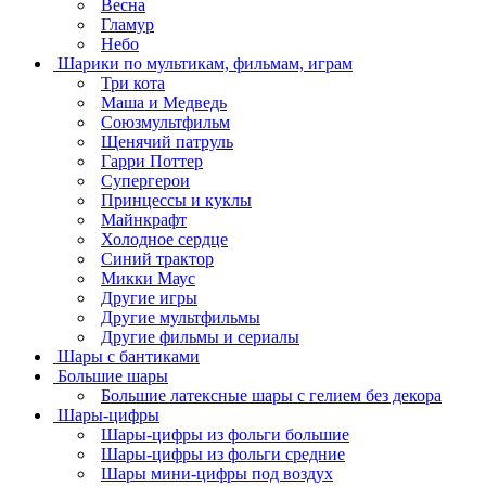
Весна
Гламур
Небо
Шарики по мультикам, фильмам, играм
Три кота
Маша и Медведь
Союзмультфильм
Щенячий патруль
Гарри Поттер
Супергерои
Принцессы и куклы
Майнкрафт
Холодное сердце
Синий трактор
Микки Маус
Другие игры
Другие мультфильмы
Другие фильмы и сериалы
Шары с бантиками
Большие шары
Большие латексные шары с гелием без декора
Шары-цифры
Шары-цифры из фольги большие
Шары-цифры из фольги средние
Шары мини-цифры под воздух