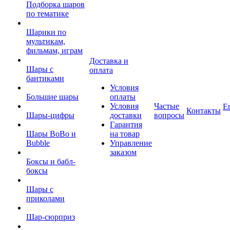
Подборка шаров
по тематике
Шарики по
мультикам,
фильмам, играм
Доставка и
Шары с
оплата
бантиками
Условия
Большие шары
оплаты
Условия
Частые
Е
Контакты
Шары-цифры
доставки
вопросы
Гарантия
Шары BoBo и
на товар
Bubble
Управление
заказом
Боксы и бабл-
боксы
Шары с
приколами
Шар-сюрприз