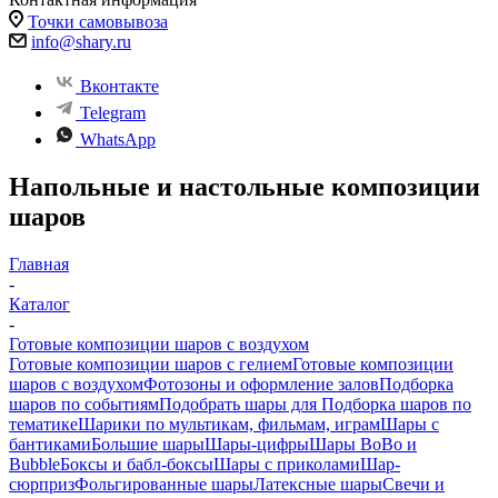
Точки самовывоза
info@shary.ru
Вконтакте
Telegram
WhatsApp
Напольные и настольные композиции
шаров
Главная
-
Каталог
-
Готовые композиции шаров с воздухом
Готовые композиции шаров с гелием
Готовые композиции
шаров с воздухом
Фотозоны и оформление залов
Подборка
шаров по событиям
Подобрать шары для
Подборка шаров по
тематике
Шарики по мультикам, фильмам, играм
Шары с
бантиками
Большие шары
Шары-цифры
Шары BoBo и
Bubble
Боксы и бабл-боксы
Шары с приколами
Шар-
сюрприз
Фольгированные шары
Латексные шары
Свечи и