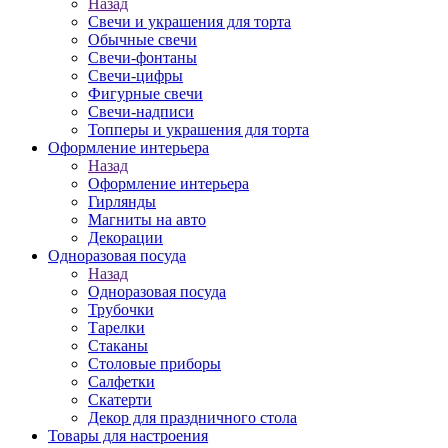
Назад
Свечи и украшения для торта
Обычные свечи
Свечи-фонтаны
Свечи-цифры
Фигурные свечи
Свечи-надписи
Топперы и украшения для торта
Оформление интерьера
Назад
Оформление интерьера
Гирлянды
Магниты на авто
Декорации
Одноразовая посуда
Назад
Одноразовая посуда
Трубочки
Тарелки
Стаканы
Столовые приборы
Салфетки
Скатерти
Декор для праздничного стола
Товары для настроения