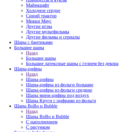
Майнкрафт
Холодное сердце
Синий трактор
Микки Маус
Другие игры
Другие мультфильмы
Другие фильмы и сериалы
Шары с бантиками
Большие шары
Назад
Большие шары
Большие латексные шары с гелием без декора
Шары-цифры
Назад
Шары-цифры
Шары-цифры из фольги большие
Шары-цифры из фольги средние
Шары мини-цифры под воздух
Шары Круги с цифрами из фольги
Шары BoBo и Bubble
Назад
Шары BoBo и Bubble
С наполнением
С рисунком