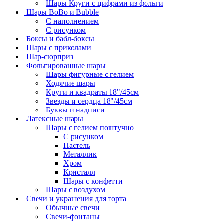
Шары Круги с цифрами из фольги
Шары BoBo и Bubble
С наполнением
С рисунком
Боксы и бабл-боксы
Шары с приколами
Шар-сюрприз
Фольгированные шары
Шары фигурные с гелием
Ходячие шары
Круги и квадраты 18"/45см
Звезды и сердца 18"/45см
Буквы и надписи
Латексные шары
Шары с гелием поштучно
С рисунком
Пастель
Металлик
Хром
Кристалл
Шары с конфетти
Шары с воздухом
Свечи и украшения для торта
Обычные свечи
Свечи-фонтаны