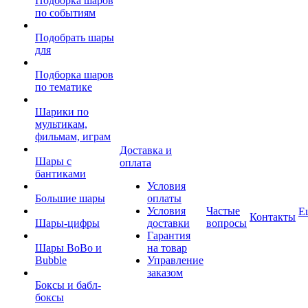
Подборка шаров
по событиям
Подобрать шары
для
Подборка шаров
по тематике
Шарики по
мультикам,
фильмам, играм
Доставка и
Шары с
оплата
бантиками
Условия
Большие шары
оплаты
Условия
Частые
Е
Контакты
Шары-цифры
доставки
вопросы
Гарантия
Шары BoBo и
на товар
Bubble
Управление
заказом
Боксы и бабл-
боксы