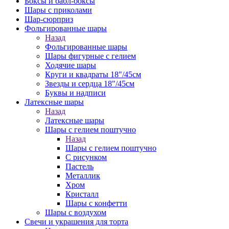
Боксы и бабл-боксы
Шары с приколами
Шар-сюрприз
Фольгированные шары
Назад
Фольгированные шары
Шары фигурные с гелием
Ходячие шары
Круги и квадраты 18"/45см
Звезды и сердца 18"/45см
Буквы и надписи
Латексные шары
Назад
Латексные шары
Шары с гелием поштучно
Назад
Шары с гелием поштучно
С рисунком
Пастель
Металлик
Хром
Кристалл
Шары с конфетти
Шары с воздухом
Свечи и украшения для торта