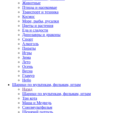
Животные
Птицы и насекомые
Транспорт и техника
Космос
Море, рыбы, русалки
Цветы и растения
Еда и сладости
Динозавры и драконы
Спорт
Алкоголь
Пираты
Игры
Зима
Лето
Осень
Весна
Гламур
Небо
Шарики по мультикам, фильмам, играм
Назад
Шарики по мультикам, фильмам, играм
Три кота
Маша и Медведь
Союзмультфильм
Щенячий патруль