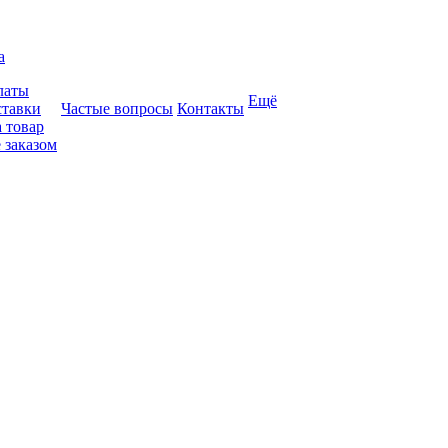
а
латы
Ещё
ставки
Частые вопросы
Контакты
 товар
 заказом