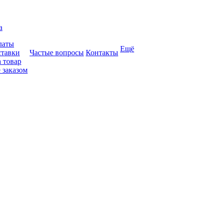
а
латы
Ещё
ставки
Частые вопросы
Контакты
 товар
 заказом