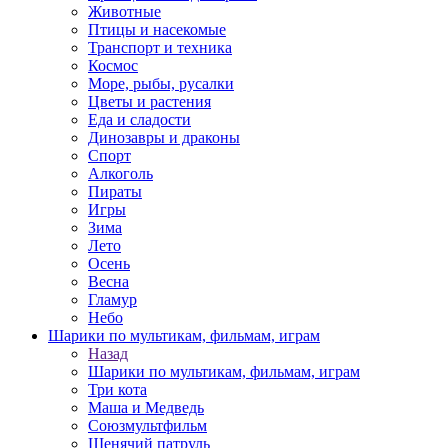
Животные
Птицы и насекомые
Транспорт и техника
Космос
Море, рыбы, русалки
Цветы и растения
Еда и сладости
Динозавры и драконы
Спорт
Алкоголь
Пираты
Игры
Зима
Лето
Осень
Весна
Гламур
Небо
Шарики по мультикам, фильмам, играм
Назад
Шарики по мультикам, фильмам, играм
Три кота
Маша и Медведь
Союзмультфильм
Щенячий патруль