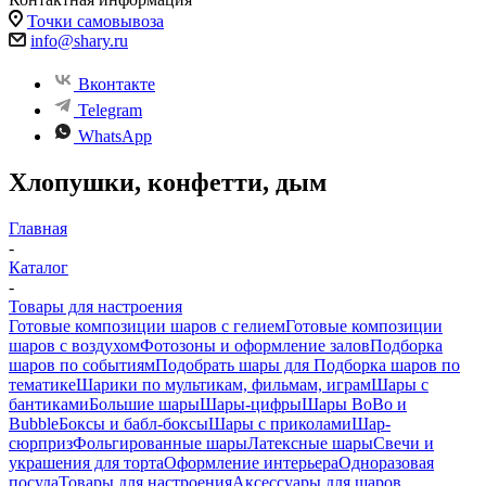
Точки самовывоза
info@shary.ru
Вконтакте
Telegram
WhatsApp
Хлопушки, конфетти, дым
Главная
-
Каталог
-
Товары для настроения
Готовые композиции шаров с гелием
Готовые композиции
шаров с воздухом
Фотозоны и оформление залов
Подборка
шаров по событиям
Подобрать шары для
Подборка шаров по
тематике
Шарики по мультикам, фильмам, играм
Шары с
бантиками
Большие шары
Шары-цифры
Шары BoBo и
Bubble
Боксы и бабл-боксы
Шары с приколами
Шар-
сюрприз
Фольгированные шары
Латексные шары
Свечи и
украшения для торта
Оформление интерьера
Одноразовая
посуда
Товары для настроения
Аксессуары для шаров