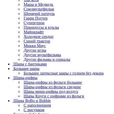
Маша и Медведь
Союзмультфильм
Щенячий патруль
Гарри Поттер
Супергерои
Принцессы и куклы
Майнкрафт
Холодное сердце
Синий трактор
Микки Маус
Другие игры
Другие мультфильмы
Другие фильмы и сериалы
Шары с бантиками
Большие шары
Большие латексные шары с гелием без декора
Шары-цифры
Шары-цифры из фольги большие
Шары-цифры из фольги средние
Шары мини-цифры под воздух
Шары Круги с цифрами из фольги
Шары BoBo и Bubble
С наполнением
С рисунком