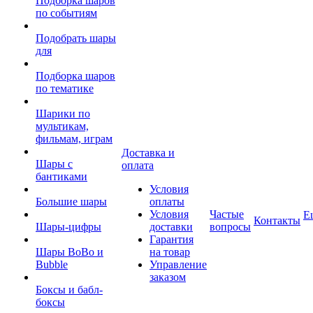
Подборка шаров
по событиям
Подобрать шары
для
Подборка шаров
по тематике
Шарики по
мультикам,
фильмам, играм
Доставка и
Шары с
оплата
бантиками
Условия
Большие шары
оплаты
Условия
Частые
Е
Контакты
Шары-цифры
доставки
вопросы
Гарантия
Шары BoBo и
на товар
Bubble
Управление
заказом
Боксы и бабл-
боксы