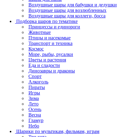
Воздушные шары для бабушки и дедушки
Воздушные шары для возлюбленных
Воздушные шары для коллеги, босса
Подборка шаров по тематике
Принцессы и единороги
Животные
Птицы и насекомые
Транспорт и техника
Космос
Море, рыбы, русалки
Цветы и растения
Еда и сладости
Динозавры и драконы
Спорт
Алкоголь
Пираты
Игры
Зима
Лето
Осень
Весна
Гламур
Небо
Шарики по мультикам, фильмам, играм
Три кота