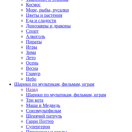
Космос
Море, рыбы, русалки
Цветы и растения
Еда и сладости
Динозавры и драконы
Спорт
Алкоголь
Пираты
Игры
Зима
Лето
Осень
Весна
Гламур
Небо
Шарики по мультикам, фильмам, играм
Назад
Шарики по мультикам, фильмам, играм
Три кота
Маша и Медведь
Союзмультфильм
Щенячий патруль
Гарри Поттер
Супергерои
Принцессы и куклы