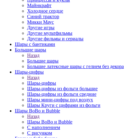
Майнкрафт
Холодное сердце
Синий трактор
Микки Маус
Другие игры
Другие мультфильмы
Другие фильмы и сериалы
Шары с бантиками
Большие шары
Назад
Большие шары
Большие латексные шары с гелием без декора
Шары-цифры
Назад
Шары-цифры
Шары-цифры из фольги большие
Шары-цифры из фольги средние
Шары мини-цифры под воздух
Шары Круги с цифрами из фольги
Шары BoBo и Bubble
Назад
Шары BoBo и Bubble
С наполнением
С рисунком