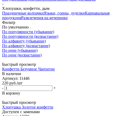
-
Хлопушки, конфетти, дым
Праздничные колпачки
Языки, горны, дуделки
Карнавальная
продукция
Развлечения на вечеринке
Фильтр
По умолчанию
По популярности (убывание)
По популярности (возрастание)
По алфавиту (убывание)
По алфавиту (возрастание)
По цене (убывание)
По цене (возрастание)
Быстрый просмотр
Конфетти Безумное Чаепитие
В наличии
Артикул: 11446
220
руб.
/шт
-
+
В корзину
Быстрый просмотр
Хлопушка Золотое конфетти
Доступен с заменами