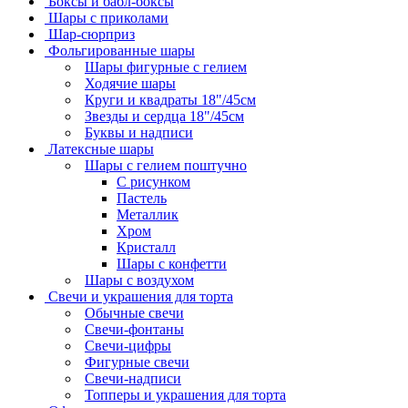
Боксы и бабл-боксы
Шары с приколами
Шар-сюрприз
Фольгированные шары
Шары фигурные с гелием
Ходячие шары
Круги и квадраты 18"/45см
Звезды и сердца 18"/45см
Буквы и надписи
Латексные шары
Шары с гелием поштучно
С рисунком
Пастель
Металлик
Хром
Кристалл
Шары с конфетти
Шары с воздухом
Свечи и украшения для торта
Обычные свечи
Свечи-фонтаны
Свечи-цифры
Фигурные свечи
Свечи-надписи
Топперы и украшения для торта