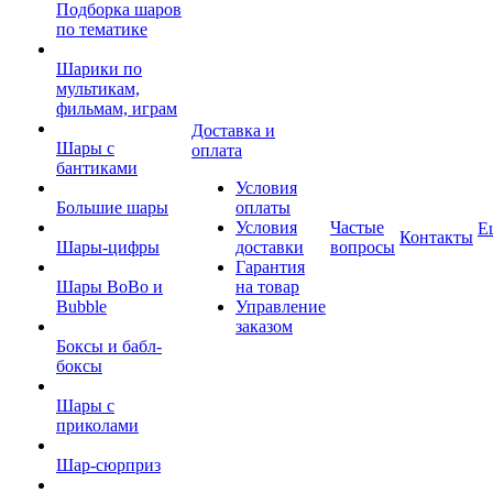
Подборка шаров
по тематике
Шарики по
мультикам,
фильмам, играм
Доставка и
Шары с
оплата
бантиками
Условия
Большие шары
оплаты
Условия
Частые
Е
Контакты
Шары-цифры
доставки
вопросы
Гарантия
Шары BoBo и
на товар
Bubble
Управление
заказом
Боксы и бабл-
боксы
Шары с
приколами
Шар-сюрприз