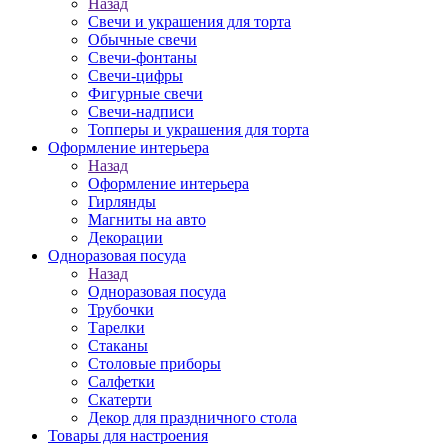
Назад
Свечи и украшения для торта
Обычные свечи
Свечи-фонтаны
Свечи-цифры
Фигурные свечи
Свечи-надписи
Топперы и украшения для торта
Оформление интерьера
Назад
Оформление интерьера
Гирлянды
Магниты на авто
Декорации
Одноразовая посуда
Назад
Одноразовая посуда
Трубочки
Тарелки
Стаканы
Столовые приборы
Салфетки
Скатерти
Декор для праздничного стола
Товары для настроения