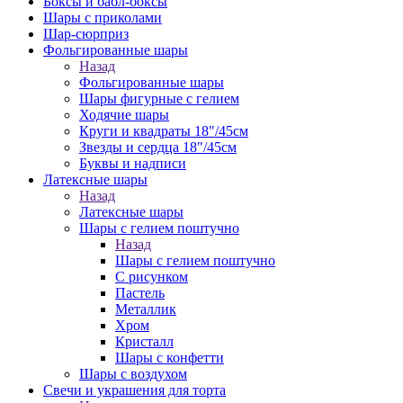
Боксы и бабл-боксы
Шары с приколами
Шар-сюрприз
Фольгированные шары
Назад
Фольгированные шары
Шары фигурные с гелием
Ходячие шары
Круги и квадраты 18"/45см
Звезды и сердца 18"/45см
Буквы и надписи
Латексные шары
Назад
Латексные шары
Шары с гелием поштучно
Назад
Шары с гелием поштучно
С рисунком
Пастель
Металлик
Хром
Кристалл
Шары с конфетти
Шары с воздухом
Свечи и украшения для торта