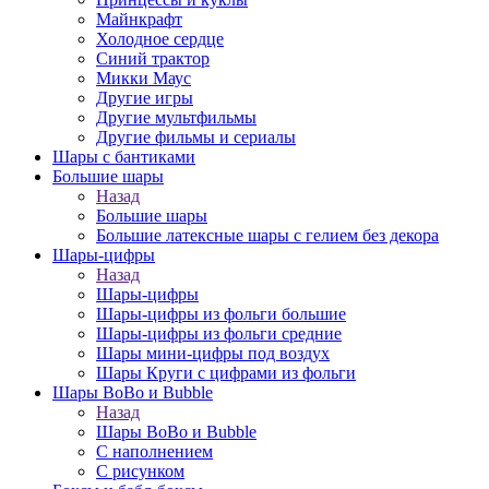
Майнкрафт
Холодное сердце
Синий трактор
Микки Маус
Другие игры
Другие мультфильмы
Другие фильмы и сериалы
Шары с бантиками
Большие шары
Назад
Большие шары
Большие латексные шары с гелием без декора
Шары-цифры
Назад
Шары-цифры
Шары-цифры из фольги большие
Шары-цифры из фольги средние
Шары мини-цифры под воздух
Шары Круги с цифрами из фольги
Шары BoBo и Bubble
Назад
Шары BoBo и Bubble
С наполнением
С рисунком