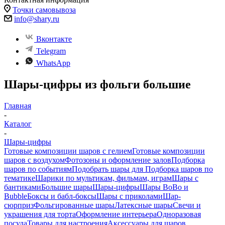
Точки самовывоза
info@shary.ru
Вконтакте
Telegram
WhatsApp
Шары-цифры из фольги большие
Главная
-
Каталог
-
Шары-цифры
Готовые композиции шаров с гелием
Готовые композиции
шаров с воздухом
Фотозоны и оформление залов
Подборка
шаров по событиям
Подобрать шары для
Подборка шаров по
тематике
Шарики по мультикам, фильмам, играм
Шары с
бантиками
Большие шары
Шары-цифры
Шары BoBo и
Bubble
Боксы и бабл-боксы
Шары с приколами
Шар-
сюрприз
Фольгированные шары
Латексные шары
Свечи и
украшения для торта
Оформление интерьера
Одноразовая
посуда
Товары для настроения
Аксессуары для шаров