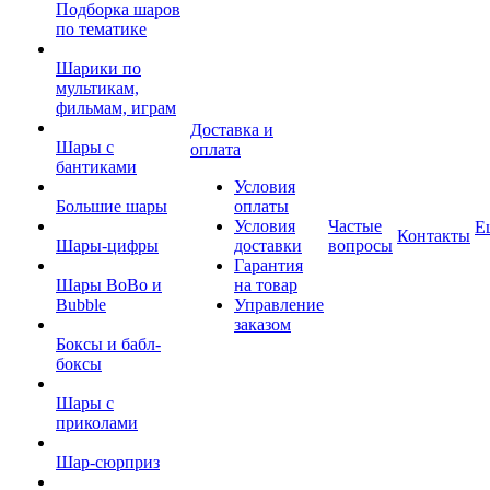
Подборка шаров
по тематике
Шарики по
мультикам,
фильмам, играм
Доставка и
Шары с
оплата
бантиками
Условия
Большие шары
оплаты
Условия
Частые
Е
Контакты
Шары-цифры
доставки
вопросы
Гарантия
Шары BoBo и
на товар
Bubble
Управление
заказом
Боксы и бабл-
боксы
Шары с
приколами
Шар-сюрприз