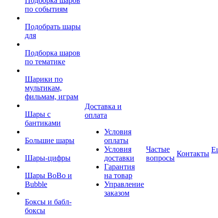
Подборка шаров
по событиям
Подобрать шары
для
Подборка шаров
по тематике
Шарики по
мультикам,
фильмам, играм
Доставка и
Шары с
оплата
бантиками
Условия
Большие шары
оплаты
Условия
Частые
Е
Контакты
Шары-цифры
доставки
вопросы
Гарантия
Шары BoBo и
на товар
Bubble
Управление
заказом
Боксы и бабл-
боксы