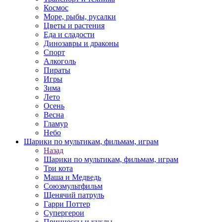
Космос
Море, рыбы, русалки
Цветы и растения
Еда и сладости
Динозавры и драконы
Спорт
Алкоголь
Пираты
Игры
Зима
Лето
Осень
Весна
Гламур
Небо
Шарики по мультикам, фильмам, играм
Назад
Шарики по мультикам, фильмам, играм
Три кота
Маша и Медведь
Союзмультфильм
Щенячий патруль
Гарри Поттер
Супергерои
Принцессы и куклы