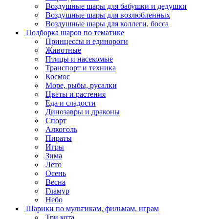
Воздушные шары для бабушки и дедушки
Воздушные шары для возлюбленных
Воздушные шары для коллеги, босса
Подборка шаров по тематике
Принцессы и единороги
Животные
Птицы и насекомые
Транспорт и техника
Космос
Море, рыбы, русалки
Цветы и растения
Еда и сладости
Динозавры и драконы
Спорт
Алкоголь
Пираты
Игры
Зима
Лето
Осень
Весна
Гламур
Небо
Шарики по мультикам, фильмам, играм
Три кота