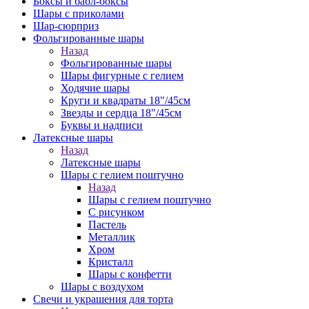
Боксы и бабл-боксы
Шары с приколами
Шар-сюрприз
Фольгированные шары
Назад
Фольгированные шары
Шары фигурные с гелием
Ходячие шары
Круги и квадраты 18"/45см
Звезды и сердца 18"/45см
Буквы и надписи
Латексные шары
Назад
Латексные шары
Шары с гелием поштучно
Назад
Шары с гелием поштучно
С рисунком
Пастель
Металлик
Хром
Кристалл
Шары с конфетти
Шары с воздухом
Свечи и украшения для торта