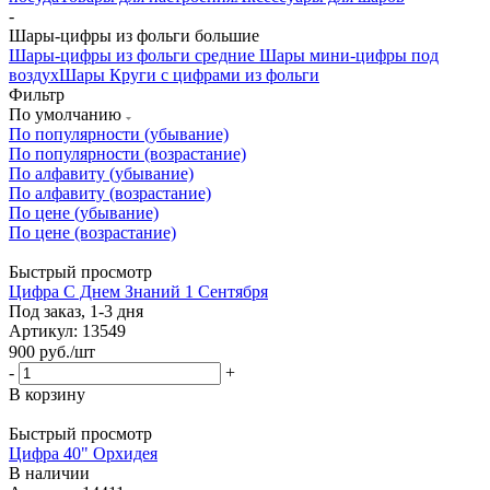
-
Шары-цифры из фольги большие
Шары-цифры из фольги средние
Шары мини-цифры под
воздух
Шары Круги с цифрами из фольги
Фильтр
По умолчанию
По популярности (убывание)
По популярности (возрастание)
По алфавиту (убывание)
По алфавиту (возрастание)
По цене (убывание)
По цене (возрастание)
Быстрый просмотр
Цифра С Днем Знаний 1 Сентября
Под заказ, 1-3 дня
Артикул: 13549
900
руб.
/шт
-
+
В корзину
Быстрый просмотр
Цифра 40" Орхидея
В наличии