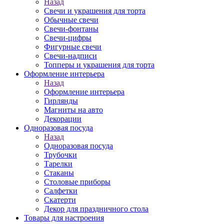
Назад
Свечи и украшения для торта
Обычные свечи
Свечи-фонтаны
Свечи-цифры
Фигурные свечи
Свечи-надписи
Топперы и украшения для торта
Оформление интерьера
Назад
Оформление интерьера
Гирлянды
Магниты на авто
Декорации
Одноразовая посуда
Назад
Одноразовая посуда
Трубочки
Тарелки
Стаканы
Столовые приборы
Салфетки
Скатерти
Декор для праздничного стола
Товары для настроения