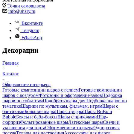
Точки самовывоза
info@shary.ru
Вконтакте
Telegram
WhatsApp
Декорации
Главная
-
Каталог
-
Оформление интерьера
Готовые композиции шаров с гелием
Готовые композиции
шаров с воздухом
Фотозоны и оформление залов
Подборка
шаров по событиям
Подобрать шары для
Подборка шаров по
тематике
Шарики по мультикам, фильмам, играм
Шары с
бантиками
Большие шары
Шары-цифры
Шары BoBo и
Bubble
Боксы и бабл-боксы
Шары с приколами
Шар-
сюрприз
Фольгированные шары
Латексные шары
Свечи и
украшения для торта
Оформление интерьера
Одноразовая
посуда
Товары для настроения
Аксессуары для шаров