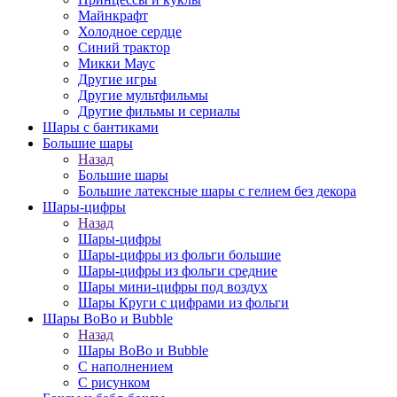
Майнкрафт
Холодное сердце
Синий трактор
Микки Маус
Другие игры
Другие мультфильмы
Другие фильмы и сериалы
Шары с бантиками
Большие шары
Назад
Большие шары
Большие латексные шары с гелием без декора
Шары-цифры
Назад
Шары-цифры
Шары-цифры из фольги большие
Шары-цифры из фольги средние
Шары мини-цифры под воздух
Шары Круги с цифрами из фольги
Шары BoBo и Bubble
Назад
Шары BoBo и Bubble
С наполнением
С рисунком