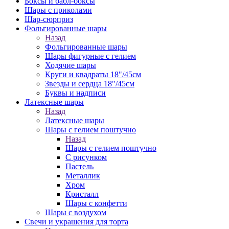
Боксы и бабл-боксы
Шары с приколами
Шар-сюрприз
Фольгированные шары
Назад
Фольгированные шары
Шары фигурные с гелием
Ходячие шары
Круги и квадраты 18"/45см
Звезды и сердца 18"/45см
Буквы и надписи
Латексные шары
Назад
Латексные шары
Шары с гелием поштучно
Назад
Шары с гелием поштучно
С рисунком
Пастель
Металлик
Хром
Кристалл
Шары с конфетти
Шары с воздухом
Свечи и украшения для торта