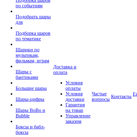
Подборка шаров
по событиям
Подобрать шары
для
Подборка шаров
по тематике
Шарики по
мультикам,
фильмам, играм
Доставка и
Шары с
оплата
бантиками
Условия
Большие шары
оплаты
Условия
Частые
Е
Контакты
Шары-цифры
доставки
вопросы
Гарантия
Шары BoBo и
на товар
Bubble
Управление
заказом
Боксы и бабл-
боксы