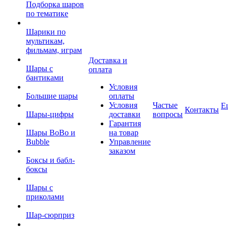
Подборка шаров
по тематике
Шарики по
мультикам,
фильмам, играм
Доставка и
Шары с
оплата
бантиками
Условия
Большие шары
оплаты
Условия
Частые
Е
Контакты
Шары-цифры
доставки
вопросы
Гарантия
Шары BoBo и
на товар
Bubble
Управление
заказом
Боксы и бабл-
боксы
Шары с
приколами
Шар-сюрприз