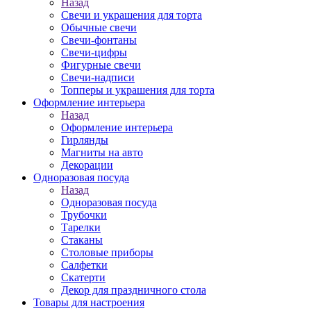
Назад
Свечи и украшения для торта
Обычные свечи
Свечи-фонтаны
Свечи-цифры
Фигурные свечи
Свечи-надписи
Топперы и украшения для торта
Оформление интерьера
Назад
Оформление интерьера
Гирлянды
Магниты на авто
Декорации
Одноразовая посуда
Назад
Одноразовая посуда
Трубочки
Тарелки
Стаканы
Столовые приборы
Салфетки
Скатерти
Декор для праздничного стола
Товары для настроения