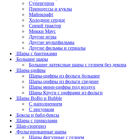
Супергерои
Принцессы и куклы
Майнкрафт
Холодное сердце
Синий трактор
Микки Маус
Другие игры
Другие мультфильмы
Другие фильмы и сериалы
Шары с бантиками
Большие шары
Большие латексные шары с гелием без декора
Шары-цифры
Шары-цифры из фольги большие
Шары-цифры из фольги средние
Шары мини-цифры под воздух
Шары Круги с цифрами из фольги
Шары BoBo и Bubble
С наполнением
С рисунком
Боксы и бабл-боксы
Шары с приколами
Шар-сюрприз
Фольгированные шары
Шары фигурные с гелием