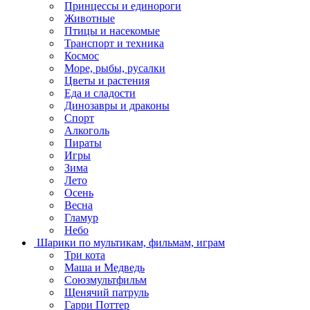
Принцессы и единороги
Животные
Птицы и насекомые
Транспорт и техника
Космос
Море, рыбы, русалки
Цветы и растения
Еда и сладости
Динозавры и драконы
Спорт
Алкоголь
Пираты
Игры
Зима
Лето
Осень
Весна
Гламур
Небо
Шарики по мультикам, фильмам, играм
Три кота
Маша и Медведь
Союзмультфильм
Щенячий патруль
Гарри Поттер