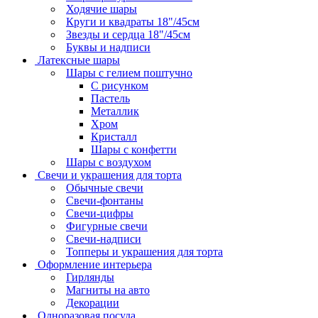
Ходячие шары
Круги и квадраты 18"/45см
Звезды и сердца 18"/45см
Буквы и надписи
Латексные шары
Шары с гелием поштучно
С рисунком
Пастель
Металлик
Хром
Кристалл
Шары с конфетти
Шары с воздухом
Свечи и украшения для торта
Обычные свечи
Свечи-фонтаны
Свечи-цифры
Фигурные свечи
Свечи-надписи
Топперы и украшения для торта
Оформление интерьера
Гирлянды
Магниты на авто
Декорации
Одноразовая посуда