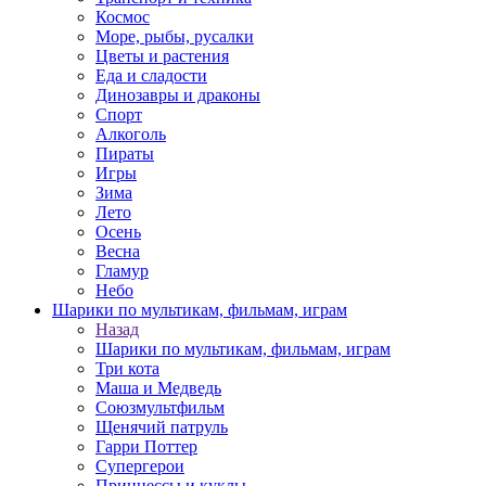
Космос
Море, рыбы, русалки
Цветы и растения
Еда и сладости
Динозавры и драконы
Спорт
Алкоголь
Пираты
Игры
Зима
Лето
Осень
Весна
Гламур
Небо
Шарики по мультикам, фильмам, играм
Назад
Шарики по мультикам, фильмам, играм
Три кота
Маша и Медведь
Союзмультфильм
Щенячий патруль
Гарри Поттер
Супергерои
Принцессы и куклы