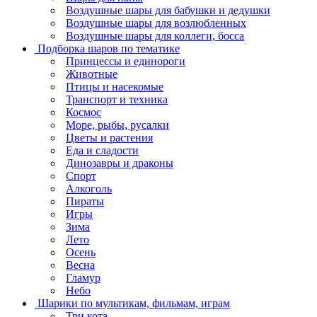
Воздушные шары для бабушки и дедушки
Воздушные шары для возлюбленных
Воздушные шары для коллеги, босса
Подборка шаров по тематике
Принцессы и единороги
Животные
Птицы и насекомые
Транспорт и техника
Космос
Море, рыбы, русалки
Цветы и растения
Еда и сладости
Динозавры и драконы
Спорт
Алкоголь
Пираты
Игры
Зима
Лето
Осень
Весна
Гламур
Небо
Шарики по мультикам, фильмам, играм
Три кота