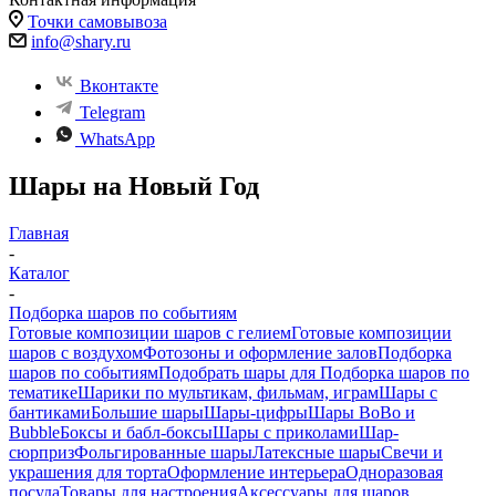
Точки самовывоза
info@shary.ru
Вконтакте
Telegram
WhatsApp
Шары на Новый Год
Главная
-
Каталог
-
Подборка шаров по событиям
Готовые композиции шаров с гелием
Готовые композиции
шаров с воздухом
Фотозоны и оформление залов
Подборка
шаров по событиям
Подобрать шары для
Подборка шаров по
тематике
Шарики по мультикам, фильмам, играм
Шары с
бантиками
Большие шары
Шары-цифры
Шары BoBo и
Bubble
Боксы и бабл-боксы
Шары с приколами
Шар-
сюрприз
Фольгированные шары
Латексные шары
Свечи и
украшения для торта
Оформление интерьера
Одноразовая
посуда
Товары для настроения
Аксессуары для шаров