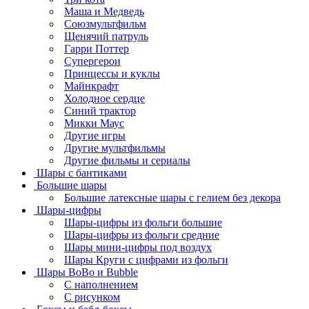
Маша и Медведь
Союзмультфильм
Щенячий патруль
Гарри Поттер
Супергерои
Принцессы и куклы
Майнкрафт
Холодное сердце
Синий трактор
Микки Маус
Другие игры
Другие мультфильмы
Другие фильмы и сериалы
Шары с бантиками
Большие шары
Большие латексные шары с гелием без декора
Шары-цифры
Шары-цифры из фольги большие
Шары-цифры из фольги средние
Шары мини-цифры под воздух
Шары Круги с цифрами из фольги
Шары BoBo и Bubble
С наполнением
С рисунком