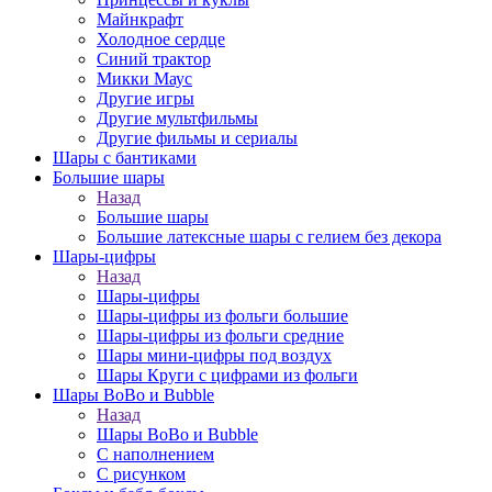
Майнкрафт
Холодное сердце
Синий трактор
Микки Маус
Другие игры
Другие мультфильмы
Другие фильмы и сериалы
Шары с бантиками
Большие шары
Назад
Большие шары
Большие латексные шары с гелием без декора
Шары-цифры
Назад
Шары-цифры
Шары-цифры из фольги большие
Шары-цифры из фольги средние
Шары мини-цифры под воздух
Шары Круги с цифрами из фольги
Шары BoBo и Bubble
Назад
Шары BoBo и Bubble
С наполнением
С рисунком