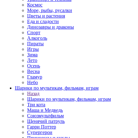
Космос
Море, рыбы, русалки
Цветы и растения
Еда и сладости
Динозавры и драконы
Спорт
Алкоголь
Пираты
Игры
Зима
Лето
Осень
Весна
Гламур
Небо
Шарики по мультикам, фильмам, играм
Назад
Шарики по мультикам, фильмам, играм
Три кота
Маша и Медведь
Союзмультфильм
Щенячий патруль
Гарри Поттер
Супергерои
Принцессы и куклы