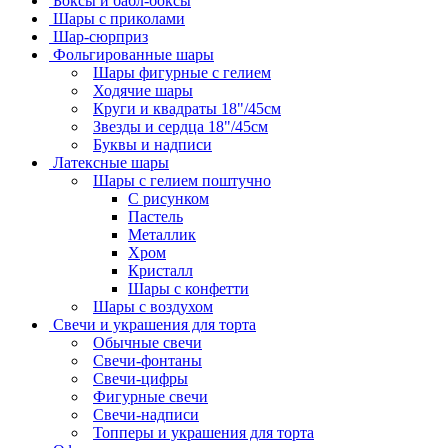
Боксы и бабл-боксы
Шары с приколами
Шар-сюрприз
Фольгированные шары
Шары фигурные с гелием
Ходячие шары
Круги и квадраты 18"/45см
Звезды и сердца 18"/45см
Буквы и надписи
Латексные шары
Шары с гелием поштучно
С рисунком
Пастель
Металлик
Хром
Кристалл
Шары с конфетти
Шары с воздухом
Свечи и украшения для торта
Обычные свечи
Свечи-фонтаны
Свечи-цифры
Фигурные свечи
Свечи-надписи
Топперы и украшения для торта