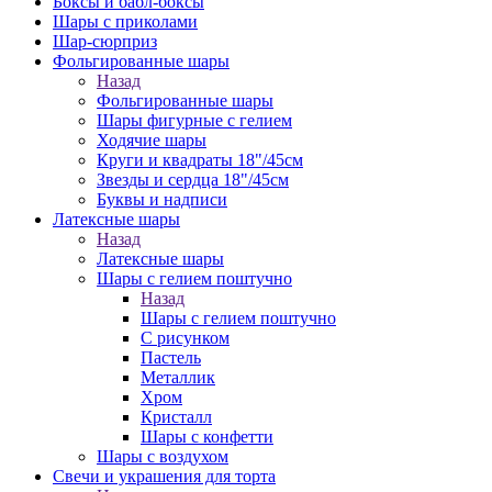
Боксы и бабл-боксы
Шары с приколами
Шар-сюрприз
Фольгированные шары
Назад
Фольгированные шары
Шары фигурные с гелием
Ходячие шары
Круги и квадраты 18"/45см
Звезды и сердца 18"/45см
Буквы и надписи
Латексные шары
Назад
Латексные шары
Шары с гелием поштучно
Назад
Шары с гелием поштучно
С рисунком
Пастель
Металлик
Хром
Кристалл
Шары с конфетти
Шары с воздухом
Свечи и украшения для торта