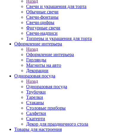
Назад
Свечи и украшения для торта
Обычные свечи
Свечи-фонтаны
Свечи-цифры
Фигурные свечи
Свечи-надписи
Топперы и украшения для торта
Оформление интерьера
Назад
Оформление интерьера
Гирлянды
Магниты на авто
Декорации
Одноразовая посуда
Назад
Одноразовая посуда
Трубочки
Тарелки
Стаканы
Столовые приборы
Салфетки
Скатерти
Декор для праздничного стола
Товары для настроения