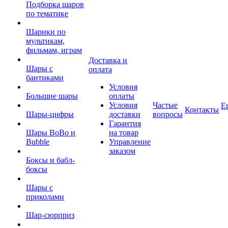
Подборка шаров
по тематике
Шарики по
мультикам,
фильмам, играм
Доставка и
Шары с
оплата
бантиками
Условия
Большие шары
оплаты
Условия
Частые
Е
Контакты
Шары-цифры
доставки
вопросы
Гарантия
Шары BoBo и
на товар
Bubble
Управление
заказом
Боксы и бабл-
боксы
Шары с
приколами
Шар-сюрприз