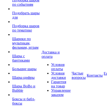
Подборка шаров
по событиям
Подобрать шары
для
Подборка шаров
по тематике
Шарики по
мультикам,
фильмам, играм
Доставка и
Шары с
оплата
бантиками
Условия
Большие шары
оплаты
Условия
Частые
Е
Контакты
Шары-цифры
доставки
вопросы
Гарантия
Шары BoBo и
на товар
Bubble
Управление
заказом
Боксы и бабл-
боксы