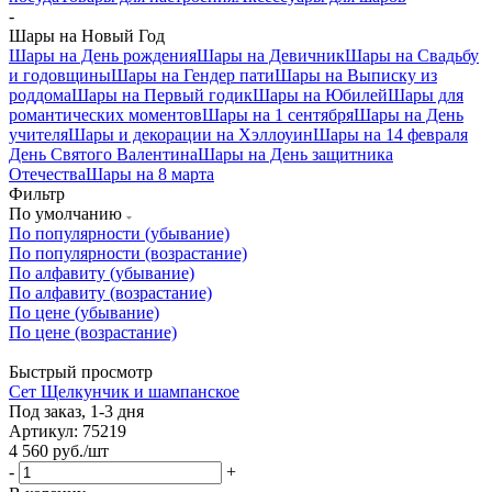
-
Шары на Новый Год
Шары на День рождения
Шары на Девичник
Шары на Свадьбу
и годовщины
Шары на Гендер пати
Шары на Выписку из
роддома
Шары на Первый годик
Шары на Юбилей
Шары для
романтических моментов
Шары на 1 сентября
Шары на День
учителя
Шары и декорации на Хэллоуин
Шары на 14 февраля
День Святого Валентина
Шары на День защитника
Отечества
Шары на 8 марта
Фильтр
По умолчанию
По популярности (убывание)
По популярности (возрастание)
По алфавиту (убывание)
По алфавиту (возрастание)
По цене (убывание)
По цене (возрастание)
Быстрый просмотр
Сет Щелкунчик и шампанское
Под заказ, 1-3 дня
Артикул: 75219
4 560
руб.
/шт
-
+