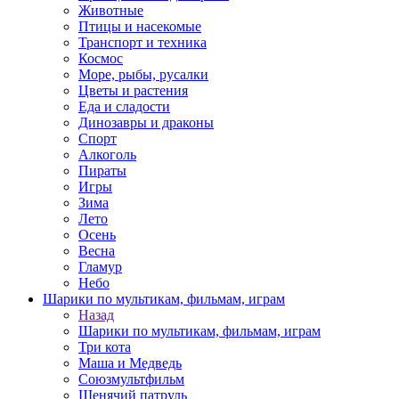
Животные
Птицы и насекомые
Транспорт и техника
Космос
Море, рыбы, русалки
Цветы и растения
Еда и сладости
Динозавры и драконы
Спорт
Алкоголь
Пираты
Игры
Зима
Лето
Осень
Весна
Гламур
Небо
Шарики по мультикам, фильмам, играм
Назад
Шарики по мультикам, фильмам, играм
Три кота
Маша и Медведь
Союзмультфильм
Щенячий патруль