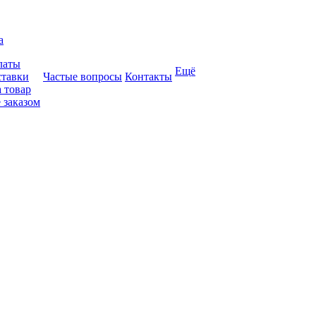
а
латы
Ещё
ставки
Частые вопросы
Контакты
 товар
 заказом