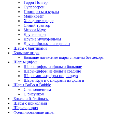
Гарри Поттер
Супергерои
Принцессы и куклы
Майнкрафт
Холодное сердце
Синий трактор
Микки Маус
Другие игры
Другие мультфильмы
Другие фильмы и сериалы
Шары с бантиками
Большие шары
Большие латексные шары с гелием без декора
Шары-цифры
Шары-цифры из фольги большие
Шары-цифры из фольги средние
Шары мини-цифры под воздух
Шары Круги с цифрами из фольги
Шары BoBo и Bubble
С наполнением
С рисунком
Боксы и бабл-боксы
Шары с приколами
Шар-сюрприз
Фольгированные шары