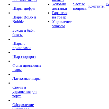
Условия
Частые
Е
Контакты
Шары-цифры
доставки
вопросы
Гарантия
Шары BoBo и
на товар
Bubble
Управление
заказом
Боксы и бабл-
боксы
Шары с
приколами
Шар-сюрприз
Фольгированные
шары
Латексные шары
Свечи и
украшения для
торта
Оформление