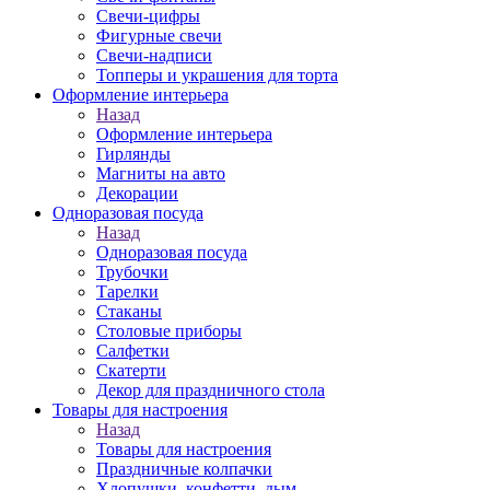
Свечи-цифры
Фигурные свечи
Свечи-надписи
Топперы и украшения для торта
Оформление интерьера
Назад
Оформление интерьера
Гирлянды
Магниты на авто
Декорации
Одноразовая посуда
Назад
Одноразовая посуда
Трубочки
Тарелки
Стаканы
Столовые приборы
Салфетки
Скатерти
Декор для праздничного стола
Товары для настроения
Назад
Товары для настроения
Праздничные колпачки
Хлопушки, конфетти, дым