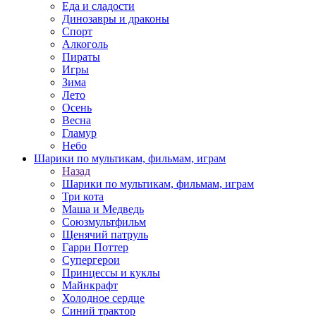
Еда и сладости
Динозавры и драконы
Спорт
Алкоголь
Пираты
Игры
Зима
Лето
Осень
Весна
Гламур
Небо
Шарики по мультикам, фильмам, играм
Назад
Шарики по мультикам, фильмам, играм
Три кота
Маша и Медведь
Союзмультфильм
Щенячий патруль
Гарри Поттер
Супергерои
Принцессы и куклы
Майнкрафт
Холодное сердце
Синий трактор