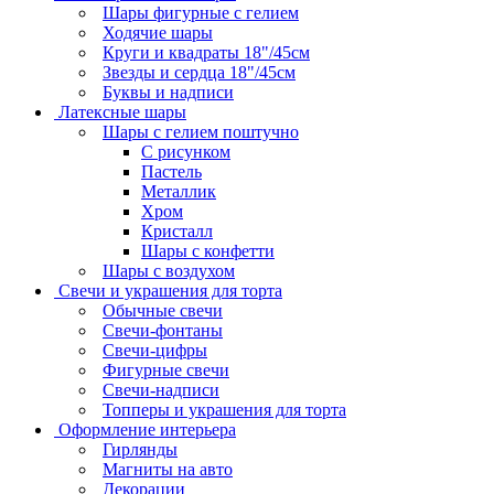
Шары фигурные с гелием
Ходячие шары
Круги и квадраты 18"/45см
Звезды и сердца 18"/45см
Буквы и надписи
Латексные шары
Шары с гелием поштучно
С рисунком
Пастель
Металлик
Хром
Кристалл
Шары с конфетти
Шары с воздухом
Свечи и украшения для торта
Обычные свечи
Свечи-фонтаны
Свечи-цифры
Фигурные свечи
Свечи-надписи
Топперы и украшения для торта
Оформление интерьера
Гирлянды
Магниты на авто
Декорации