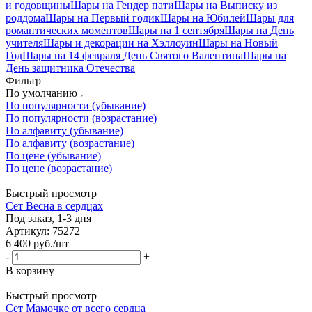
и годовщины
Шары на Гендер пати
Шары на Выписку из
роддома
Шары на Первый годик
Шары на Юбилей
Шары для
романтических моментов
Шары на 1 сентября
Шары на День
учителя
Шары и декорации на Хэллоуин
Шары на Новый
Год
Шары на 14 февраля День Святого Валентина
Шары на
День защитника Отечества
Фильтр
По умолчанию
По популярности (убывание)
По популярности (возрастание)
По алфавиту (убывание)
По алфавиту (возрастание)
По цене (убывание)
По цене (возрастание)
Быстрый просмотр
Сет Весна в сердцах
Под заказ, 1-3 дня
Артикул: 75272
6 400
руб.
/шт
-
+
В корзину
Быстрый просмотр
Сет Мамочке от всего сердца