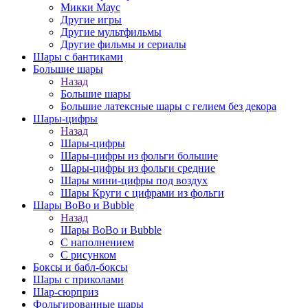
Микки Маус
Другие игры
Другие мультфильмы
Другие фильмы и сериалы
Шары с бантиками
Большие шары
Назад
Большие шары
Большие латексные шары с гелием без декора
Шары-цифры
Назад
Шары-цифры
Шары-цифры из фольги большие
Шары-цифры из фольги средние
Шары мини-цифры под воздух
Шары Круги с цифрами из фольги
Шары BoBo и Bubble
Назад
Шары BoBo и Bubble
С наполнением
С рисунком
Боксы и бабл-боксы
Шары с приколами
Шар-сюрприз
Фольгированные шары