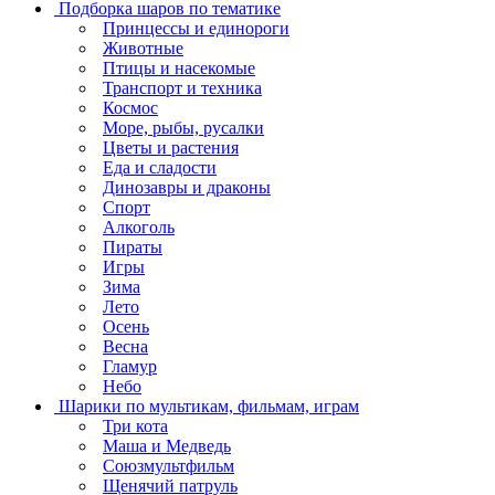
Подборка шаров по тематике
Принцессы и единороги
Животные
Птицы и насекомые
Транспорт и техника
Космос
Море, рыбы, русалки
Цветы и растения
Еда и сладости
Динозавры и драконы
Спорт
Алкоголь
Пираты
Игры
Зима
Лето
Осень
Весна
Гламур
Небо
Шарики по мультикам, фильмам, играм
Три кота
Маша и Медведь
Союзмультфильм
Щенячий патруль