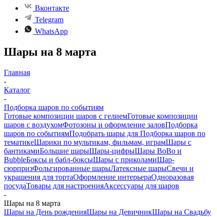
Вконтакте
Telegram
WhatsApp
Шары на 8 марта
Главная
-
Каталог
-
Подборка шаров по событиям
Готовые композиции шаров с гелием
Готовые композиции
шаров с воздухом
Фотозоны и оформление залов
Подборка
шаров по событиям
Подобрать шары для
Подборка шаров по
тематике
Шарики по мультикам, фильмам, играм
Шары с
бантиками
Большие шары
Шары-цифры
Шары BoBo и
Bubble
Боксы и бабл-боксы
Шары с приколами
Шар-
сюрприз
Фольгированные шары
Латексные шары
Свечи и
украшения для торта
Оформление интерьера
Одноразовая
посуда
Товары для настроения
Аксессуары для шаров
-
Шары на 8 марта
Шары на День рождения
Шары на Девичник
Шары на Свадьбу