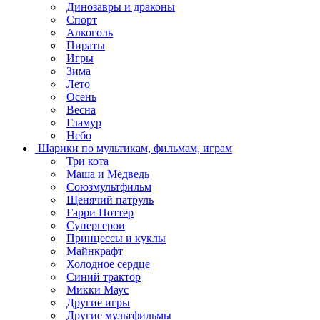
Динозавры и драконы
Спорт
Алкоголь
Пираты
Игры
Зима
Лето
Осень
Весна
Гламур
Небо
Шарики по мультикам, фильмам, играм
Три кота
Маша и Медведь
Союзмультфильм
Щенячий патруль
Гарри Поттер
Супергерои
Принцессы и куклы
Майнкрафт
Холодное сердце
Синий трактор
Микки Маус
Другие игры
Другие мультфильмы