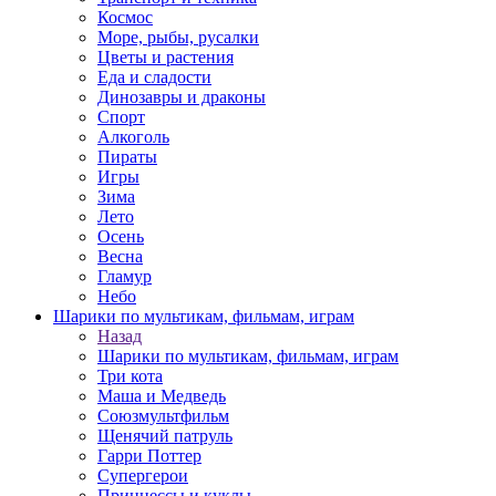
Космос
Море, рыбы, русалки
Цветы и растения
Еда и сладости
Динозавры и драконы
Спорт
Алкоголь
Пираты
Игры
Зима
Лето
Осень
Весна
Гламур
Небо
Шарики по мультикам, фильмам, играм
Назад
Шарики по мультикам, фильмам, играм
Три кота
Маша и Медведь
Союзмультфильм
Щенячий патруль
Гарри Поттер
Супергерои
Принцессы и куклы