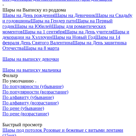
-
Шары на Выписку из роддома
Шары на День рождения
Шары на Девичник
Шары на Свадьбу
и годовщины
Шары на Гендер пати
Шары на Первый
годик
Шары на Юбилей
Шары для романтических
моментов
Шары на 1 сентября
Шары на День учителя
Шары и
декорации на Хэллоуин
Шары на Новый Год
Шары на 14
февраля День Святого Валентина
Шары на День защитника
Отечества
Шары на 8 марта
Шары на выписку девочки
Шары на выписку мальчика
Фильтр
По умолчанию
По популярности (убывание)
По популярности (возрастание)
По алфавиту (убывание)
По алфавиту (возрастание)
По цене (убывание)
По цене (возрастание)
Быстрый просмотр
Шары под потолок Розовые и бежевые с витыми лентами
(15шт)