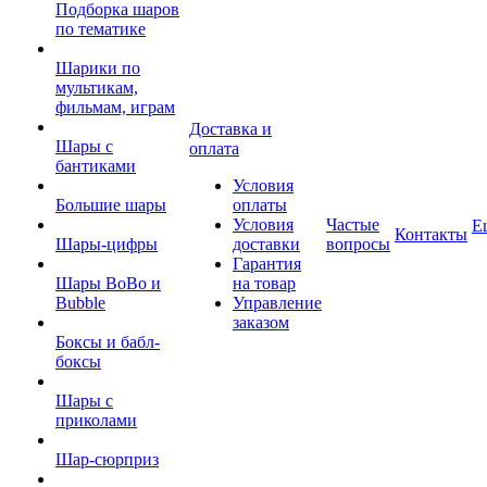
Подборка шаров
по тематике
Шарики по
мультикам,
фильмам, играм
Доставка и
Шары с
оплата
бантиками
Условия
Большие шары
оплаты
Условия
Частые
Е
Контакты
Шары-цифры
доставки
вопросы
Гарантия
Шары BoBo и
на товар
Bubble
Управление
заказом
Боксы и бабл-
боксы
Шары с
приколами
Шар-сюрприз