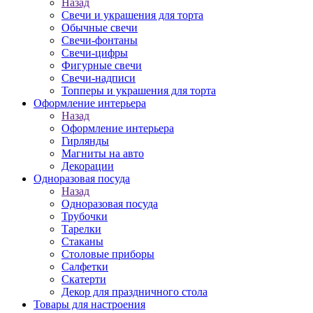
Назад
Свечи и украшения для торта
Обычные свечи
Свечи-фонтаны
Свечи-цифры
Фигурные свечи
Свечи-надписи
Топперы и украшения для торта
Оформление интерьера
Назад
Оформление интерьера
Гирлянды
Магниты на авто
Декорации
Одноразовая посуда
Назад
Одноразовая посуда
Трубочки
Тарелки
Стаканы
Столовые приборы
Салфетки
Скатерти
Декор для праздничного стола
Товары для настроения