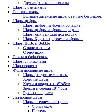
Другие фильмы и сериалы
Шары с бантиками
Большие шары
Большие латексные шары с гелием без декора
Шары-цифры
Шары-цифры из фольги большие
Шары-цифры из фольги средние
Шары мини-цифры под воздух
Шары Круги с цифрами из фольги
Шары BoBo и Bubble
С наполнением
С рисунком
Боксы и бабл-боксы
Шары с приколами
Шар-сюрприз
Фольгированные шары
Шары фигурные с гелием
Ходячие шары
Круги и квадраты 18"/45см
Звезды и сердца 18"/45см
Буквы и надписи
Латексные шары
Шары с гелием поштучно
С рисунком
Пастель