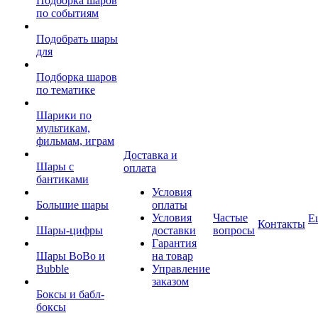
Подборка шаров
по событиям
Подобрать шары
для
Подборка шаров
по тематике
Шарики по
мультикам,
фильмам, играм
Доставка и
Шары с
оплата
бантиками
Условия
Большие шары
оплаты
Условия
Частые
Е
Контакты
Шары-цифры
доставки
вопросы
Гарантия
Шары BoBo и
на товар
Bubble
Управление
заказом
Боксы и бабл-
боксы