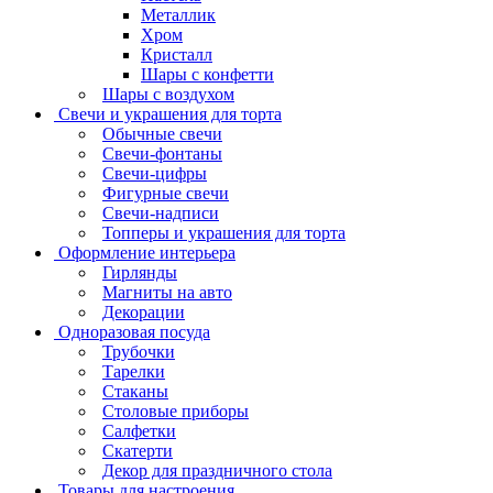
Металлик
Хром
Кристалл
Шары с конфетти
Шары с воздухом
Свечи и украшения для торта
Обычные свечи
Свечи-фонтаны
Свечи-цифры
Фигурные свечи
Свечи-надписи
Топперы и украшения для торта
Оформление интерьера
Гирлянды
Магниты на авто
Декорации
Одноразовая посуда
Трубочки
Тарелки
Стаканы
Столовые приборы
Салфетки
Скатерти
Декор для праздничного стола
Товары для настроения