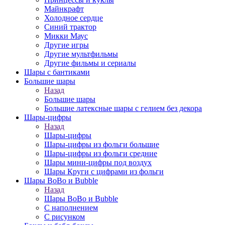
Майнкрафт
Холодное сердце
Синий трактор
Микки Маус
Другие игры
Другие мультфильмы
Другие фильмы и сериалы
Шары с бантиками
Большие шары
Назад
Большие шары
Большие латексные шары с гелием без декора
Шары-цифры
Назад
Шары-цифры
Шары-цифры из фольги большие
Шары-цифры из фольги средние
Шары мини-цифры под воздух
Шары Круги с цифрами из фольги
Шары BoBo и Bubble
Назад
Шары BoBo и Bubble
С наполнением
С рисунком