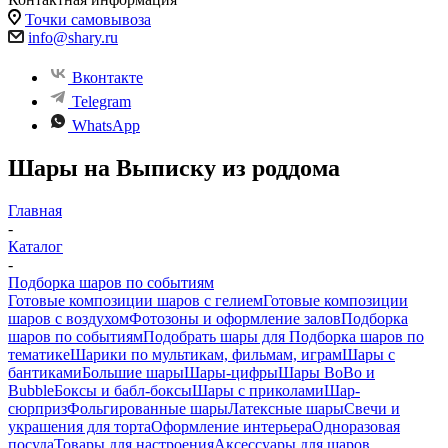
Точки самовывоза
info@shary.ru
Вконтакте
Telegram
WhatsApp
Шары на Выписку из роддома
Главная
-
Каталог
-
Подборка шаров по событиям
Готовые композиции шаров с гелием
Готовые композиции
шаров с воздухом
Фотозоны и оформление залов
Подборка
шаров по событиям
Подобрать шары для
Подборка шаров по
тематике
Шарики по мультикам, фильмам, играм
Шары с
бантиками
Большие шары
Шары-цифры
Шары BoBo и
Bubble
Боксы и бабл-боксы
Шары с приколами
Шар-
сюрприз
Фольгированные шары
Латексные шары
Свечи и
украшения для торта
Оформление интерьера
Одноразовая
посуда
Товары для настроения
Аксессуары для шаров