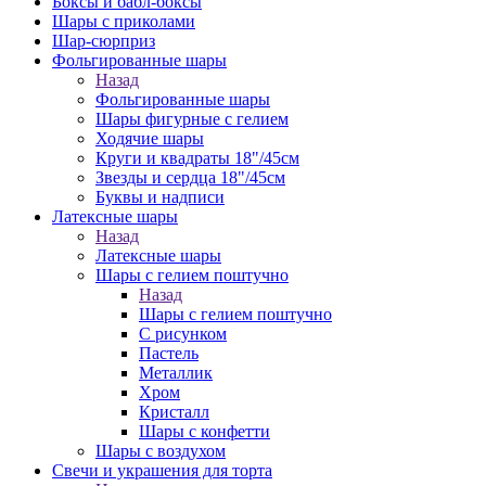
Боксы и бабл-боксы
Шары с приколами
Шар-сюрприз
Фольгированные шары
Назад
Фольгированные шары
Шары фигурные с гелием
Ходячие шары
Круги и квадраты 18"/45см
Звезды и сердца 18"/45см
Буквы и надписи
Латексные шары
Назад
Латексные шары
Шары с гелием поштучно
Назад
Шары с гелием поштучно
С рисунком
Пастель
Металлик
Хром
Кристалл
Шары с конфетти
Шары с воздухом
Свечи и украшения для торта