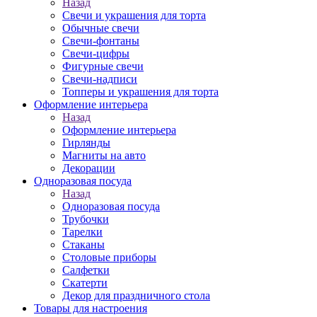
Назад
Свечи и украшения для торта
Обычные свечи
Свечи-фонтаны
Свечи-цифры
Фигурные свечи
Свечи-надписи
Топперы и украшения для торта
Оформление интерьера
Назад
Оформление интерьера
Гирлянды
Магниты на авто
Декорации
Одноразовая посуда
Назад
Одноразовая посуда
Трубочки
Тарелки
Стаканы
Столовые приборы
Салфетки
Скатерти
Декор для праздничного стола
Товары для настроения