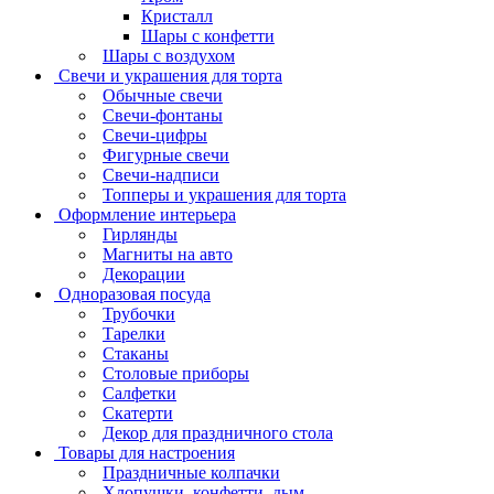
Кристалл
Шары с конфетти
Шары с воздухом
Свечи и украшения для торта
Обычные свечи
Свечи-фонтаны
Свечи-цифры
Фигурные свечи
Свечи-надписи
Топперы и украшения для торта
Оформление интерьера
Гирлянды
Магниты на авто
Декорации
Одноразовая посуда
Трубочки
Тарелки
Стаканы
Столовые приборы
Салфетки
Скатерти
Декор для праздничного стола
Товары для настроения
Праздничные колпачки
Хлопушки, конфетти, дым