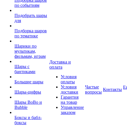
Подборка шаров
по событиям
Подобрать шары
для
Подборка шаров
по тематике
Шарики по
мультикам,
фильмам, играм
Доставка и
Шары с
оплата
бантиками
Условия
Большие шары
оплаты
Условия
Частые
Е
Контакты
Шары-цифры
доставки
вопросы
Гарантия
Шары BoBo и
на товар
Bubble
Управление
заказом
Боксы и бабл-
боксы