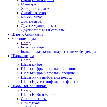
Майнкрафт
Холодное сердце
Синий трактор
Микки Маус
Другие игры
Другие мультфильмы
Другие фильмы и сериалы
Шары с бантиками
Большие шары
Назад
Большие шары
Большие латексные шары с гелием без декора
Шары-цифры
Назад
Шары-цифры
Шары-цифры из фольги большие
Шары-цифры из фольги средние
Шары мини-цифры под воздух
Шары Круги с цифрами из фольги
Шары BoBo и Bubble
Назад
Шары BoBo и Bubble
С наполнением
С рисунком