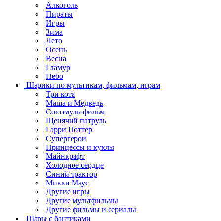
Алкоголь
Пираты
Игры
Зима
Лето
Осень
Весна
Гламур
Небо
Шарики по мультикам, фильмам, играм
Три кота
Маша и Медведь
Союзмультфильм
Щенячий патруль
Гарри Поттер
Супергерои
Принцессы и куклы
Майнкрафт
Холодное сердце
Синий трактор
Микки Маус
Другие игры
Другие мультфильмы
Другие фильмы и сериалы
Шары с бантиками