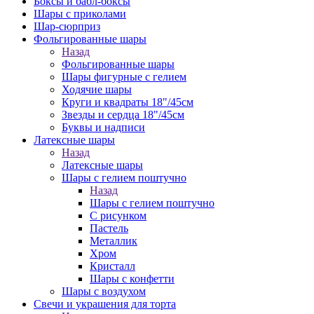
Боксы и бабл-боксы
Шары с приколами
Шар-сюрприз
Фольгированные шары
Назад
Фольгированные шары
Шары фигурные с гелием
Ходячие шары
Круги и квадраты 18"/45см
Звезды и сердца 18"/45см
Буквы и надписи
Латексные шары
Назад
Латексные шары
Шары с гелием поштучно
Назад
Шары с гелием поштучно
С рисунком
Пастель
Металлик
Хром
Кристалл
Шары с конфетти
Шары с воздухом
Свечи и украшения для торта