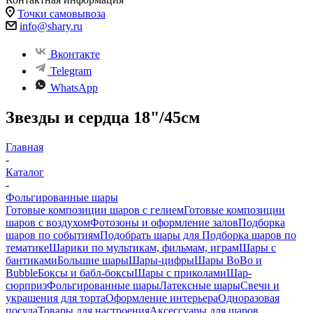
Точки самовывоза
info@shary.ru
Вконтакте
Telegram
WhatsApp
Звезды и сердца 18"/45см
Главная
-
Каталог
-
Фольгированные шары
Готовые композиции шаров с гелием
Готовые композиции
шаров с воздухом
Фотозоны и оформление залов
Подборка
шаров по событиям
Подобрать шары для
Подборка шаров по
тематике
Шарики по мультикам, фильмам, играм
Шары с
бантиками
Большие шары
Шары-цифры
Шары BoBo и
Bubble
Боксы и бабл-боксы
Шары с приколами
Шар-
сюрприз
Фольгированные шары
Латексные шары
Свечи и
украшения для торта
Оформление интерьера
Одноразовая
посуда
Товары для настроения
Аксессуары для шаров