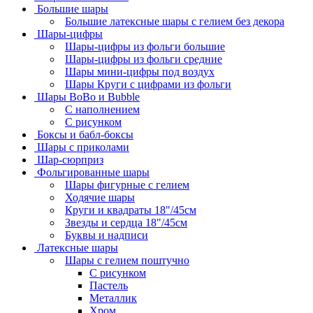
Большие шары
Большие латексные шары с гелием без декора
Шары-цифры
Шары-цифры из фольги большие
Шары-цифры из фольги средние
Шары мини-цифры под воздух
Шары Круги с цифрами из фольги
Шары BoBo и Bubble
С наполнением
С рисунком
Боксы и бабл-боксы
Шары с приколами
Шар-сюрприз
Фольгированные шары
Шары фигурные с гелием
Ходячие шары
Круги и квадраты 18"/45см
Звезды и сердца 18"/45см
Буквы и надписи
Латексные шары
Шары с гелием поштучно
С рисунком
Пастель
Металлик
Хром