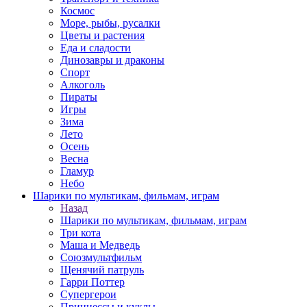
Космос
Море, рыбы, русалки
Цветы и растения
Еда и сладости
Динозавры и драконы
Спорт
Алкоголь
Пираты
Игры
Зима
Лето
Осень
Весна
Гламур
Небо
Шарики по мультикам, фильмам, играм
Назад
Шарики по мультикам, фильмам, играм
Три кота
Маша и Медведь
Союзмультфильм
Щенячий патруль
Гарри Поттер
Супергерои
Принцессы и куклы