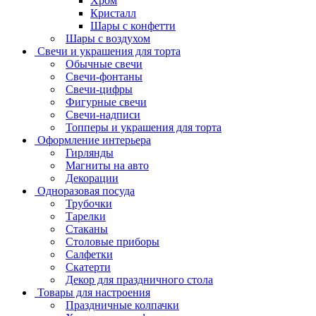
Хром
Кристалл
Шары с конфетти
Шары с воздухом
Свечи и украшения для торта
Обычные свечи
Свечи-фонтаны
Свечи-цифры
Фигурные свечи
Свечи-надписи
Топперы и украшения для торта
Оформление интерьера
Гирлянды
Магниты на авто
Декорации
Одноразовая посуда
Трубочки
Тарелки
Стаканы
Столовые приборы
Салфетки
Скатерти
Декор для праздничного стола
Товары для настроения
Праздничные колпачки