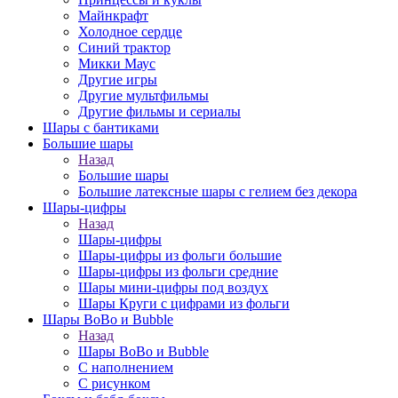
Майнкрафт
Холодное сердце
Синий трактор
Микки Маус
Другие игры
Другие мультфильмы
Другие фильмы и сериалы
Шары с бантиками
Большие шары
Назад
Большие шары
Большие латексные шары с гелием без декора
Шары-цифры
Назад
Шары-цифры
Шары-цифры из фольги большие
Шары-цифры из фольги средние
Шары мини-цифры под воздух
Шары Круги с цифрами из фольги
Шары BoBo и Bubble
Назад
Шары BoBo и Bubble
С наполнением
С рисунком