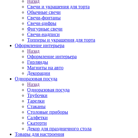
Назад
Свечи и украшения для торта
Обычные свечи
Свечи-фонтаны
Свечи-цифры
Фигурные свечи
Свечи-надписи
Топперы и украшения для торта
Оформление интерьера
Назад
Оформление интерьера
Гирлянды
Магниты на авто
Декорации
Одноразовая посуда
Назад
Одноразовая посуда
Трубочки
Тарелки
Стаканы
Столовые приборы
Салфетки
Скатерти
Декор для праздничного стола
Товары для настроения