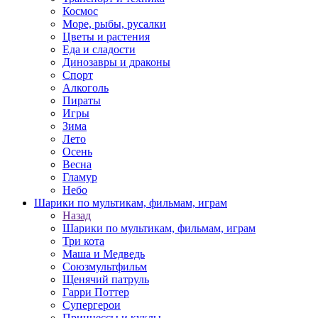
Космос
Море, рыбы, русалки
Цветы и растения
Еда и сладости
Динозавры и драконы
Спорт
Алкоголь
Пираты
Игры
Зима
Лето
Осень
Весна
Гламур
Небо
Шарики по мультикам, фильмам, играм
Назад
Шарики по мультикам, фильмам, играм
Три кота
Маша и Медведь
Союзмультфильм
Щенячий патруль
Гарри Поттер
Супергерои
Принцессы и куклы