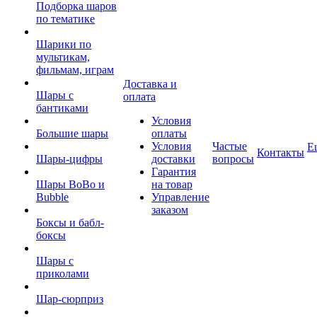
Подборка шаров
по тематике
Шарики по
мультикам,
фильмам, играм
Доставка и
Шары с
оплата
бантиками
Условия
Большие шары
оплаты
Условия
Частые
Е
Контакты
Шары-цифры
доставки
вопросы
Гарантия
Шары BoBo и
на товар
Bubble
Управление
заказом
Боксы и бабл-
боксы
Шары с
приколами
Шар-сюрприз