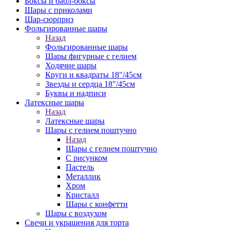
Боксы и бабл-боксы
Шары с приколами
Шар-сюрприз
Фольгированные шары
Назад
Фольгированные шары
Шары фигурные с гелием
Ходячие шары
Круги и квадраты 18"/45см
Звезды и сердца 18"/45см
Буквы и надписи
Латексные шары
Назад
Латексные шары
Шары с гелием поштучно
Назад
Шары с гелием поштучно
С рисунком
Пастель
Металлик
Хром
Кристалл
Шары с конфетти
Шары с воздухом
Свечи и украшения для торта