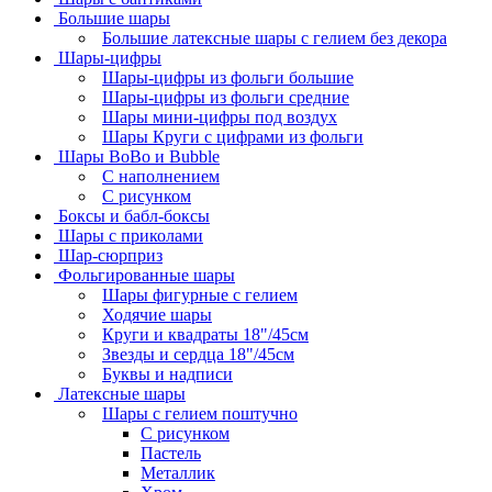
Большие шары
Большие латексные шары с гелием без декора
Шары-цифры
Шары-цифры из фольги большие
Шары-цифры из фольги средние
Шары мини-цифры под воздух
Шары Круги с цифрами из фольги
Шары BoBo и Bubble
С наполнением
С рисунком
Боксы и бабл-боксы
Шары с приколами
Шар-сюрприз
Фольгированные шары
Шары фигурные с гелием
Ходячие шары
Круги и квадраты 18"/45см
Звезды и сердца 18"/45см
Буквы и надписи
Латексные шары
Шары с гелием поштучно
С рисунком
Пастель
Металлик