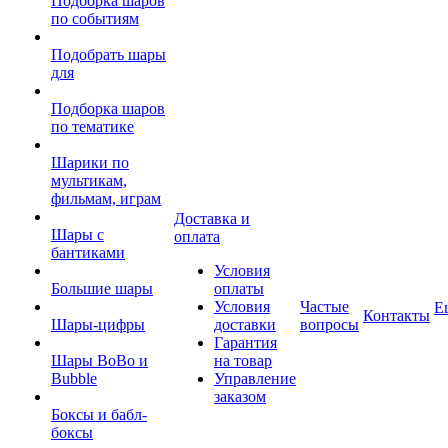
Подборка шаров
по событиям
Подобрать шары
для
Подборка шаров
по тематике
Шарики по
мультикам,
фильмам, играм
Доставка и
Шары с
оплата
бантиками
Условия
Большие шары
оплаты
Условия
Частые
Е
Контакты
Шары-цифры
доставки
вопросы
Гарантия
Шары BoBo и
на товар
Bubble
Управление
заказом
Боксы и бабл-
боксы