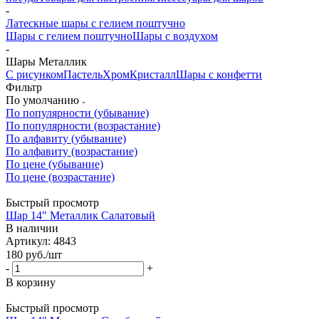
-
Латескные шары с гелием поштучно
Шары с гелием поштучно
Шары с воздухом
-
Шары Металлик
С рисунком
Пастель
Хром
Кристалл
Шары с конфетти
Фильтр
По умолчанию
По популярности (убывание)
По популярности (возрастание)
По алфавиту (убывание)
По алфавиту (возрастание)
По цене (убывание)
По цене (возрастание)
Быстрый просмотр
Шар 14" Металлик Салатовый
В наличии
Артикул: 4843
180
руб.
/шт
-
+
В корзину
Быстрый просмотр