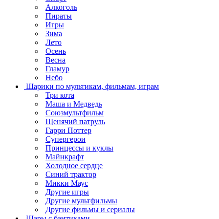
Алкоголь
Пираты
Игры
Зима
Лето
Осень
Весна
Гламур
Небо
Шарики по мультикам, фильмам, играм
Три кота
Маша и Медведь
Союзмультфильм
Щенячий патруль
Гарри Поттер
Супергерои
Принцессы и куклы
Майнкрафт
Холодное сердце
Синий трактор
Микки Маус
Другие игры
Другие мультфильмы
Другие фильмы и сериалы
Шары с бантиками