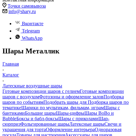
Точки самовывоза
info@shary.ru
Вконтакте
Telegram
WhatsApp
Шары Металлик
Главная
-
Каталог
-
Латескные воздушные шары
Готовые композиции шаров с гелием
Готовые композиции
шаров с воздухом
Фотозоны и оформление залов
Подборка
шаров по событиям
Подобрать шары для
Подборка шаров по
тематике
Шарики по мультикам, фильмам, играм
Шары с
бантиками
Большие шары
Шары-цифры
Шары BoBo и
Bubble
Боксы и бабл-боксы
Шары с приколами
Шар-
сюрприз
Фольгированные шары
Латексные шары
Свечи и
украшения для торта
Оформление интерьера
Одноразовая
посуда
Товары для настроения
Аксессуары для шаров