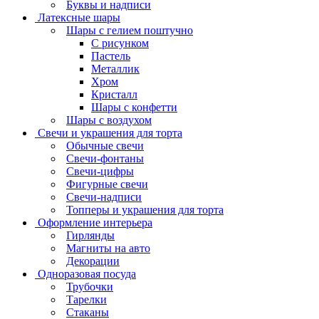
Буквы и надписи
Латексные шары
Шары с гелием поштучно
С рисунком
Пастель
Металлик
Хром
Кристалл
Шары с конфетти
Шары с воздухом
Свечи и украшения для торта
Обычные свечи
Свечи-фонтаны
Свечи-цифры
Фигурные свечи
Свечи-надписи
Топперы и украшения для торта
Оформление интерьера
Гирлянды
Магниты на авто
Декорации
Одноразовая посуда
Трубочки
Тарелки
Стаканы