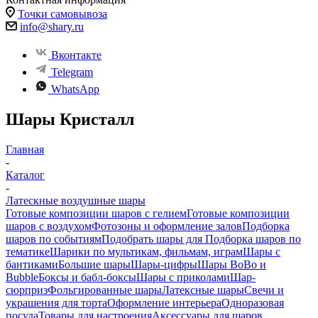
Точки самовывоза
info@shary.ru
Вконтакте
Telegram
WhatsApp
Шары Кристалл
Главная
-
Каталог
-
Латескные воздушные шары
Готовые композиции шаров с гелием
Готовые композиции
шаров с воздухом
Фотозоны и оформление залов
Подборка
шаров по событиям
Подобрать шары для
Подборка шаров по
тематике
Шарики по мультикам, фильмам, играм
Шары с
бантиками
Большие шары
Шары-цифры
Шары BoBo и
Bubble
Боксы и бабл-боксы
Шары с приколами
Шар-
сюрприз
Фольгированные шары
Латексные шары
Свечи и
украшения для торта
Оформление интерьера
Одноразовая
посуда
Товары для настроения
Аксессуары для шаров