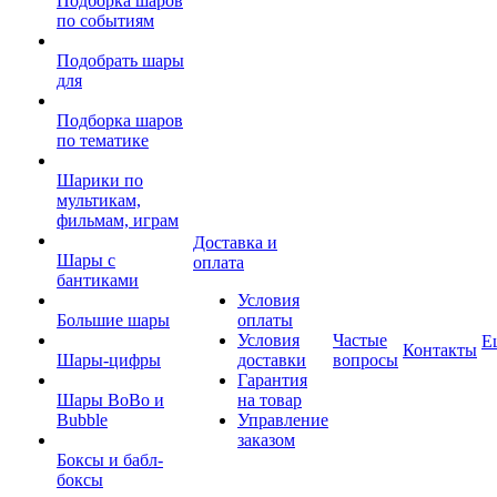
Подборка шаров
по событиям
Подобрать шары
для
Подборка шаров
по тематике
Шарики по
мультикам,
фильмам, играм
Доставка и
Шары с
оплата
бантиками
Условия
Большие шары
оплаты
Условия
Частые
Е
Контакты
Шары-цифры
доставки
вопросы
Гарантия
Шары BoBo и
на товар
Bubble
Управление
заказом
Боксы и бабл-
боксы