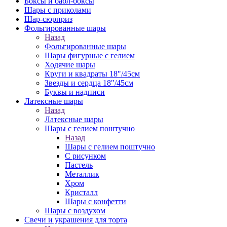
Боксы и бабл-боксы
Шары с приколами
Шар-сюрприз
Фольгированные шары
Назад
Фольгированные шары
Шары фигурные с гелием
Ходячие шары
Круги и квадраты 18"/45см
Звезды и сердца 18"/45см
Буквы и надписи
Латексные шары
Назад
Латексные шары
Шары с гелием поштучно
Назад
Шары с гелием поштучно
С рисунком
Пастель
Металлик
Хром
Кристалл
Шары с конфетти
Шары с воздухом
Свечи и украшения для торта