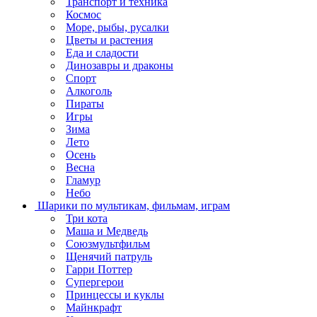
Транспорт и техника
Космос
Море, рыбы, русалки
Цветы и растения
Еда и сладости
Динозавры и драконы
Спорт
Алкоголь
Пираты
Игры
Зима
Лето
Осень
Весна
Гламур
Небо
Шарики по мультикам, фильмам, играм
Три кота
Маша и Медведь
Союзмультфильм
Щенячий патруль
Гарри Поттер
Супергерои
Принцессы и куклы
Майнкрафт