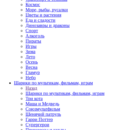
Космос
Море, рыбы, русалки
Цветы и растения
Еда и сладости
Динозавры и драконы
Спорт
Алкоголь
Пираты
Игры
Зима
Лето
Осень
Весна
Гламур
Небо
Шарики по мультикам, фильмам, играм
Назад
Шарики по мультикам, фильмам, играм
Три кота
Маша и Медведь
Союзмультфильм
Щенячий патруль
Гарри Поттер
Супергерои
Принцессы и куклы