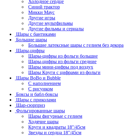
Холодное сердце
Синий трактор
Микки Маус
Другие игры
Другие мультфильмы
Другие фильмы и сериалы
Шары с бантиками
Большие шары
Большие латексные шары с гелием без декора
Шары-цифры
Шары-цифры из фольги большие
Шары-цифры из фольги средние
Шары мини-цифры под воздух
Шары Круги с цифрами из фольги
Шары BoBo и Bubble
С наполнением
С рисунком
Боксы и бабл-боксы
Шары с приколами
Шар-сюрприз
Фольгированные шары
Шары фигурные с гелием
Ходячие шары
Круги и квадраты 18"/45см
Звезды и сердца 18"/45см