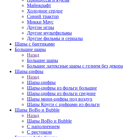
Майнкрафт
Холодное сердце
Синий трактор
Микки Маус
Другие игры
Другие мультфильмы
Другие фильмы и сериалы
Шары с бантиками
Большие шары
Назад
Большие шары
Большие латексные шары с гелием без декора
Шары-цифры
Назад
Шары-цифры
Шары-цифры из фольги большие
Шары-цифры из фольги средние
Шары мини-цифры под воздух
Шары Круги с цифрами из фольги
Шары BoBo и Bubble
Назад
Шары BoBo и Bubble
С наполнением
С рисунком