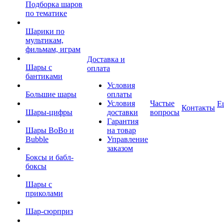
Подборка шаров
по тематике
Шарики по
мультикам,
фильмам, играм
Доставка и
Шары с
оплата
бантиками
Условия
Большие шары
оплаты
Условия
Частые
Е
Контакты
Шары-цифры
доставки
вопросы
Гарантия
Шары BoBo и
на товар
Bubble
Управление
заказом
Боксы и бабл-
боксы
Шары с
приколами
Шар-сюрприз