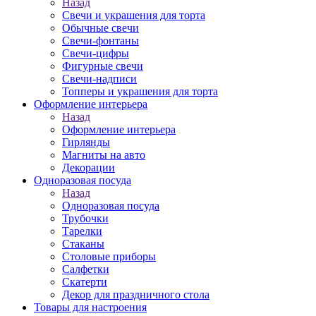
Назад
Свечи и украшения для торта
Обычные свечи
Свечи-фонтаны
Свечи-цифры
Фигурные свечи
Свечи-надписи
Топперы и украшения для торта
Оформление интерьера
Назад
Оформление интерьера
Гирлянды
Магниты на авто
Декорации
Одноразовая посуда
Назад
Одноразовая посуда
Трубочки
Тарелки
Стаканы
Столовые приборы
Салфетки
Скатерти
Декор для праздничного стола
Товары для настроения