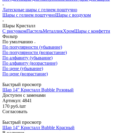
-
Латескные шары с гелием поштучно
Шары с гелием поштучно
Шары с воздухом
-
Шары Кристалл
С рисунком
Пастель
Металлик
Хром
Шары с конфетти
Фильтр
По умолчанию
По популярности (убывание)
По популярности (возрастание)
По алфавиту (убывание)
По алфавиту (возрастание)
По цене (убывание)
По цене (возрастание)
Быстрый просмотр
Шар 14" Кристалл Bubble Розовый
Доступен с заменами
Артикул: 4841
170
руб.
/шт
Согласовать
Быстрый просмотр
Шар 14" Кристалл Bubble Красный
В наличии