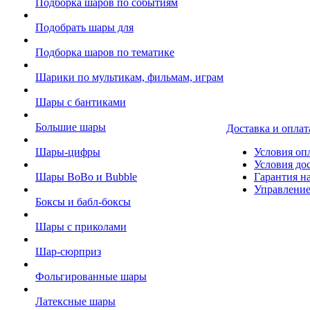
Подборка шаров по событиям
Подобрать шары для
Подборка шаров по тематике
Шарики по мультикам, фильмам, играм
Шары с бантиками
Большие шары
Доставка и оплат
Шары-цифры
Условия оп
Условия до
Шары BoBo и Bubble
Гарантия на
Управление
Боксы и бабл-боксы
Шары с приколами
Шар-сюрприз
Фольгированные шары
Латексные шары