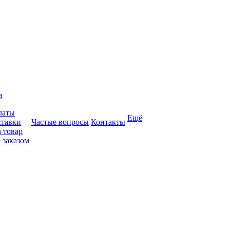
а
латы
Ещё
ставки
Частые вопросы
Контакты
 товар
 заказом