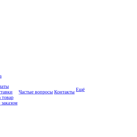
а
латы
Ещё
ставки
Частые вопросы
Контакты
 товар
 заказом