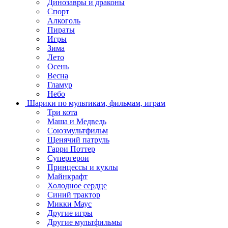
Динозавры и драконы
Спорт
Алкоголь
Пираты
Игры
Зима
Лето
Осень
Весна
Гламур
Небо
Шарики по мультикам, фильмам, играм
Три кота
Маша и Медведь
Союзмультфильм
Щенячий патруль
Гарри Поттер
Супергерои
Принцессы и куклы
Майнкрафт
Холодное сердце
Синий трактор
Микки Маус
Другие игры
Другие мультфильмы