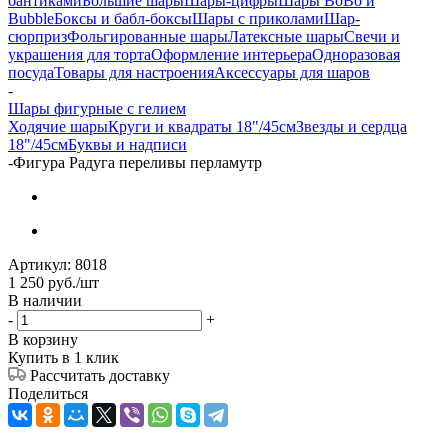
бантиками
Большие шары
Шары-цифры
Шары BoBo и
Bubble
Боксы и бабл-боксы
Шары с приколами
Шар-
сюрприз
Фольгированные шары
Латексные шары
Свечи и
украшения для торта
Оформление интерьера
Одноразовая
посуда
Товары для настроения
Аксессуары для шаров
-
Шары фигурные с гелием
Ходячие шары
Круги и квадраты 18"/45см
Звезды и сердца
18"/45см
Буквы и надписи
-
Фигура Радуга переливы перламутр
Артикул:
8018
1 250
руб.
/шт
В наличии
-
+
В корзину
Купить в 1 клик
Рассчитать доставку
Поделиться