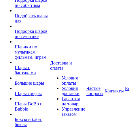
Подборка шаров
по событиям
Подобрать шары
для
Подборка шаров
по тематике
Шарики по
мультикам,
фильмам, играм
Доставка и
Шары с
оплата
бантиками
Условия
Большие шары
оплаты
Условия
Частые
Е
Контакты
Шары-цифры
доставки
вопросы
Гарантия
Шары BoBo и
на товар
Bubble
Управление
заказом
Боксы и бабл-
боксы