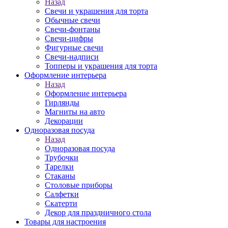
Назад
Свечи и украшения для торта
Обычные свечи
Свечи-фонтаны
Свечи-цифры
Фигурные свечи
Свечи-надписи
Топперы и украшения для торта
Оформление интерьера
Назад
Оформление интерьера
Гирлянды
Магниты на авто
Декорации
Одноразовая посуда
Назад
Одноразовая посуда
Трубочки
Тарелки
Стаканы
Столовые приборы
Салфетки
Скатерти
Декор для праздничного стола
Товары для настроения