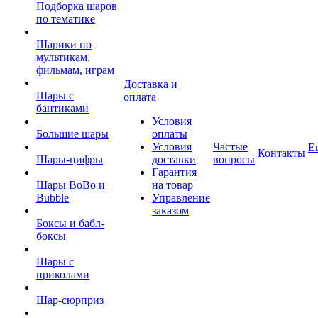
Подборка шаров
по тематике
Шарики по
мультикам,
фильмам, играм
Доставка и
Шары с
оплата
бантиками
Условия
Большие шары
оплаты
Условия
Частые
Е
Контакты
Шары-цифры
доставки
вопросы
Гарантия
Шары BoBo и
на товар
Bubble
Управление
заказом
Боксы и бабл-
боксы
Шары с
приколами
Шар-сюрприз