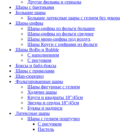
Другие фильмы и сериалы
Шары с бантиками
Большие шары
Большие латексные шары с гелием без декора
Шары-цифры
Шары-цифры из фольги большие
Шары-цифры из фольги средние
Шары мини-цифры под воздух
Шары Круги с цифрами из фольги
Шары BoBo и Bubble
С наполнением
С рисунком
Боксы и бабл-боксы
Шары с приколами
Шар-сюрприз
Фольгированные шары
Шары фигурные с гелием
Ходячие шары
Круги и квадраты 18"/45см
Звезды и сердца 18"/45см
Буквы и надписи
Латексные шары
Шары с гелием поштучно
С рисунком
Пастель