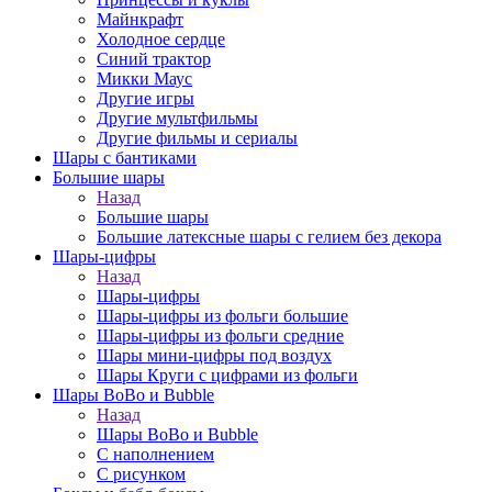
Майнкрафт
Холодное сердце
Синий трактор
Микки Маус
Другие игры
Другие мультфильмы
Другие фильмы и сериалы
Шары с бантиками
Большие шары
Назад
Большие шары
Большие латексные шары с гелием без декора
Шары-цифры
Назад
Шары-цифры
Шары-цифры из фольги большие
Шары-цифры из фольги средние
Шары мини-цифры под воздух
Шары Круги с цифрами из фольги
Шары BoBo и Bubble
Назад
Шары BoBo и Bubble
С наполнением
С рисунком