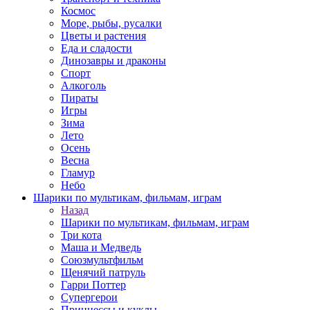
Космос
Море, рыбы, русалки
Цветы и растения
Еда и сладости
Динозавры и драконы
Спорт
Алкоголь
Пираты
Игры
Зима
Лето
Осень
Весна
Гламур
Небо
Шарики по мультикам, фильмам, играм
Назад
Шарики по мультикам, фильмам, играм
Три кота
Маша и Медведь
Союзмультфильм
Щенячий патруль
Гарри Поттер
Супергерои
Принцессы и куклы