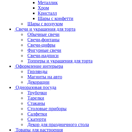
Металлик
Хром
Кристалл
Шары с конфетти
Шары с воздухом
Свечи и украшения для торта
Обычные свечи
Свечи-фонтаны
Свечи-цифры
Фигурные свечи
Свечи-надписи
Топперы и украшения для торта
Оформление интерьера
Гирлянды
Магниты на авто
Декорации
Одноразовая посуда
Трубочки
Тарелки
Стаканы
Столовые приборы
Салфетки
Скатерти
Декор для праздничного стола
Товары для настроения