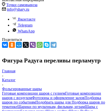
Точки самовывоза
info@shary.ru
Вконтакте
Telegram
WhatsApp
Поделиться
Фигура Радуга переливы перламутр
Главная
-
Каталог
-
Фольгированные шары
Готовые композиции шаров с гелием
Готовые композиции
шаров с воздухом
Фотозоны и оформление залов
Подборка
шаров по событиям
Подобрать шары для
Подборка шаров по
тематике
Шарики по мультикам, фильмам, играм
Шары с