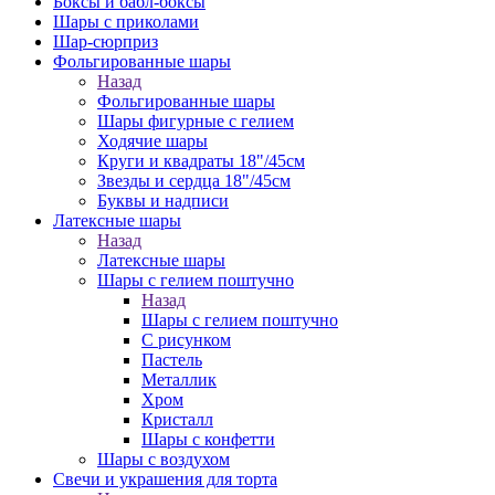
Боксы и бабл-боксы
Шары с приколами
Шар-сюрприз
Фольгированные шары
Назад
Фольгированные шары
Шары фигурные с гелием
Ходячие шары
Круги и квадраты 18"/45см
Звезды и сердца 18"/45см
Буквы и надписи
Латексные шары
Назад
Латексные шары
Шары с гелием поштучно
Назад
Шары с гелием поштучно
С рисунком
Пастель
Металлик
Хром
Кристалл
Шары с конфетти
Шары с воздухом
Свечи и украшения для торта