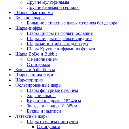
Другие мультфильмы
Другие фильмы и сериалы
Шары с бантиками
Большие шары
Большие латексные шары с гелием без декора
Шары-цифры
Шары-цифры из фольги большие
Шары-цифры из фольги средние
Шары мини-цифры под воздух
Шары Круги с цифрами из фольги
Шары BoBo и Bubble
С наполнением
С рисунком
Боксы и бабл-боксы
Шары с приколами
Шар-сюрприз
Фольгированные шары
Шары фигурные с гелием
Ходячие шары
Круги и квадраты 18"/45см
Звезды и сердца 18"/45см
Буквы и надписи
Латексные шары
Шары с гелием поштучно
С рисунком