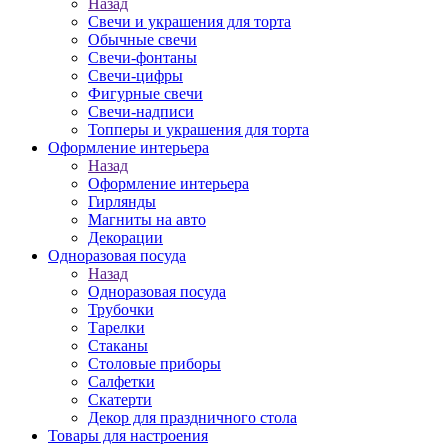
Назад
Свечи и украшения для торта
Обычные свечи
Свечи-фонтаны
Свечи-цифры
Фигурные свечи
Свечи-надписи
Топперы и украшения для торта
Оформление интерьера
Назад
Оформление интерьера
Гирлянды
Магниты на авто
Декорации
Одноразовая посуда
Назад
Одноразовая посуда
Трубочки
Тарелки
Стаканы
Столовые приборы
Салфетки
Скатерти
Декор для праздничного стола
Товары для настроения