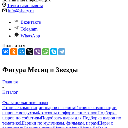
Точки самовывоза
info@shary.ru
Вконтакте
Telegram
WhatsApp
Поделиться
Фигура Месяц и Звезды
Главная
-
Каталог
-
Фольгированные шары
Готовые композиции шаров с гелием
Готовые композиции
шаров с воздухом
Фотозоны и оформление залов
Подборка
шаров по событиям
Подобрать шары для
Подборка шаров по
тематике
Шарики по мультикам, фильмам, играм
Шары с