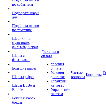
Подборка шаров
по событиям
Подобрать шары
для
Подборка шаров
по тематике
Шарики по
мультикам,
фильмам, играм
Доставка и
Шары с
оплата
бантиками
Условия
Большие шары
оплаты
Условия
Частые
Е
Контакты
Шары-цифры
доставки
вопросы
Гарантия
Шары BoBo и
на товар
Bubble
Управление
заказом
Боксы и бабл-
боксы