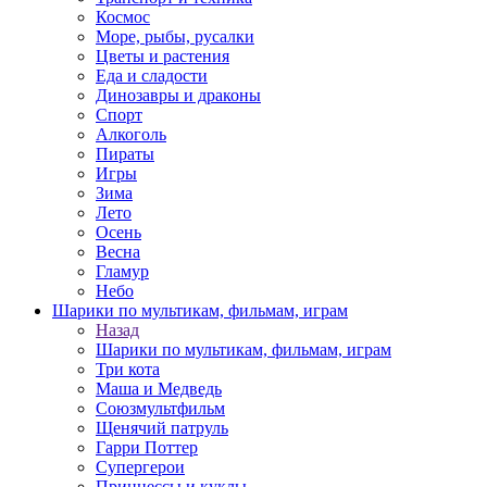
Космос
Море, рыбы, русалки
Цветы и растения
Еда и сладости
Динозавры и драконы
Спорт
Алкоголь
Пираты
Игры
Зима
Лето
Осень
Весна
Гламур
Небо
Шарики по мультикам, фильмам, играм
Назад
Шарики по мультикам, фильмам, играм
Три кота
Маша и Медведь
Союзмультфильм
Щенячий патруль
Гарри Поттер
Супергерои
Принцессы и куклы