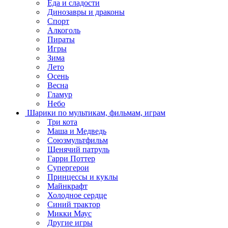
Еда и сладости
Динозавры и драконы
Спорт
Алкоголь
Пираты
Игры
Зима
Лето
Осень
Весна
Гламур
Небо
Шарики по мультикам, фильмам, играм
Три кота
Маша и Медведь
Союзмультфильм
Щенячий патруль
Гарри Поттер
Супергерои
Принцессы и куклы
Майнкрафт
Холодное сердце
Синий трактор
Микки Маус
Другие игры