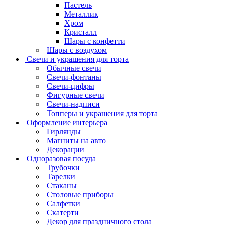
Пастель
Металлик
Хром
Кристалл
Шары с конфетти
Шары с воздухом
Свечи и украшения для торта
Обычные свечи
Свечи-фонтаны
Свечи-цифры
Фигурные свечи
Свечи-надписи
Топперы и украшения для торта
Оформление интерьера
Гирлянды
Магниты на авто
Декорации
Одноразовая посуда
Трубочки
Тарелки
Стаканы
Столовые приборы
Салфетки
Скатерти
Декор для праздничного стола