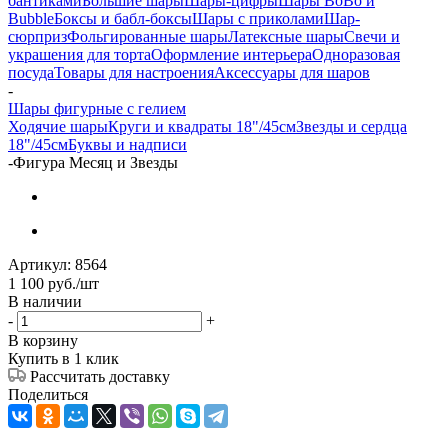
бантиками
Большие шары
Шары-цифры
Шары BoBo и
Bubble
Боксы и бабл-боксы
Шары с приколами
Шар-
сюрприз
Фольгированные шары
Латексные шары
Свечи и
украшения для торта
Оформление интерьера
Одноразовая
посуда
Товары для настроения
Аксессуары для шаров
-
Шары фигурные с гелием
Ходячие шары
Круги и квадраты 18"/45см
Звезды и сердца
18"/45см
Буквы и надписи
-
Фигура Месяц и Звезды
Артикул:
8564
1 100
руб.
/шт
В наличии
-
+
В корзину
Купить в 1 клик
Рассчитать доставку
Поделиться