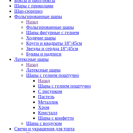
Боксы и бабл-боксы
Шары с приколами
Шар-сюрприз
Фольгированные шары
Назад
Фольгированные шары
Шары фигурные с гелием
Ходячие шары
Круги и квадраты 18"/45см
Звезды и сердца 18"/45см
Буквы и надписи
Латексные шары
Назад
Латексные шары
Шары с гелием поштучно
Назад
Шары с гелием поштучно
С рисунком
Пастель
Металлик
Хром
Кристалл
Шары с конфетти
Шары с воздухом
Свечи и украшения для торта