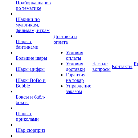
Подборка шаров
по тематике
Шарики по
мультикам,
фильмам, играм
Доставка и
Шары с
оплата
бантиками
Условия
Большие шары
оплаты
Условия
Частые
Е
Контакты
Шары-цифры
доставки
вопросы
Гарантия
Шары BoBo и
на товар
Bubble
Управление
заказом
Боксы и бабл-
боксы
Шары с
приколами
Шар-сюрприз