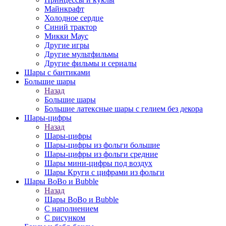
Майнкрафт
Холодное сердце
Синий трактор
Микки Маус
Другие игры
Другие мультфильмы
Другие фильмы и сериалы
Шары с бантиками
Большие шары
Назад
Большие шары
Большие латексные шары с гелием без декора
Шары-цифры
Назад
Шары-цифры
Шары-цифры из фольги большие
Шары-цифры из фольги средние
Шары мини-цифры под воздух
Шары Круги с цифрами из фольги
Шары BoBo и Bubble
Назад
Шары BoBo и Bubble
С наполнением
С рисунком