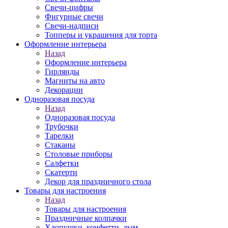
Свечи-цифры
Фигурные свечи
Свечи-надписи
Топперы и украшения для торта
Оформление интерьера
Назад
Оформление интерьера
Гирлянды
Магниты на авто
Декорации
Одноразовая посуда
Назад
Одноразовая посуда
Трубочки
Тарелки
Стаканы
Столовые приборы
Салфетки
Скатерти
Декор для праздничного стола
Товары для настроения
Назад
Товары для настроения
Праздничные колпачки
Хлопушки, конфетти, дым