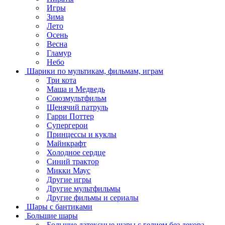
Игры
Зима
Лето
Осень
Весна
Гламур
Небо
Шарики по мультикам, фильмам, играм
Три кота
Маша и Медведь
Союзмультфильм
Щенячий патруль
Гарри Поттер
Супергерои
Принцессы и куклы
Майнкрафт
Холодное сердце
Синий трактор
Микки Маус
Другие игры
Другие мультфильмы
Другие фильмы и сериалы
Шары с бантиками
Большие шары
Большие латексные шары с гелием без декора