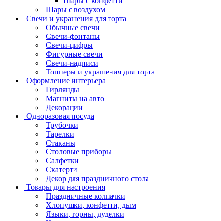
Шары с конфетти
Шары с воздухом
Свечи и украшения для торта
Обычные свечи
Свечи-фонтаны
Свечи-цифры
Фигурные свечи
Свечи-надписи
Топперы и украшения для торта
Оформление интерьера
Гирлянды
Магниты на авто
Декорации
Одноразовая посуда
Трубочки
Тарелки
Стаканы
Столовые приборы
Салфетки
Скатерти
Декор для праздничного стола
Товары для настроения
Праздничные колпачки
Хлопушки, конфетти, дым
Языки, горны, дуделки