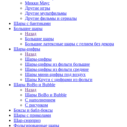
Микки Маус
Другие игры
Другие мультфильмы
Другие фильмы и сериалы
Шары с бантиками
Большие шары
Назад
Большие шары
Большие латексные шары с гелием без декора
Шары-цифры
Назад
Шары-цифры
Шары-цифры из фольги большие
Шары-цифры из фольги средние
Шары мини-цифры под воздух
Шары Круги с цифрами из фольги
Шары BoBo и Bubble
Назад
Шары BoBo и Bubble
С наполнением
С рисунком
Боксы и бабл-боксы
Шары с приколами
Шар-сюрприз
Фольгированные шары