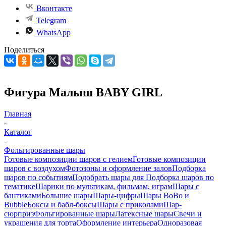
Вконтакте
Telegram
WhatsApp
Поделиться
Фигура Малыш BABY GIRL
Главная
-
Каталог
-
Фольгированные шары
Готовые композиции шаров с гелием
Готовые композиции
шаров с воздухом
Фотозоны и оформление залов
Подборка
шаров по событиям
Подобрать шары для
Подборка шаров по
тематике
Шарики по мультикам, фильмам, играм
Шары с
бантиками
Большие шары
Шары-цифры
Шары BoBo и
Bubble
Боксы и бабл-боксы
Шары с приколами
Шар-
сюрприз
Фольгированные шары
Латексные шары
Свечи и
украшения для торта
Оформление интерьера
Одноразовая