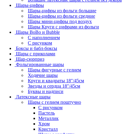
Шары-цифры
Шары-цифры из фольги большие
Шары-цифры из фольги средние
Шары мини-цифры под воздух
Шары Круги с цифрами из фольги
Шары BoBo и Bubble
С наполнением
С рисунком
Боксы и бабл-боксы
Шары с приколами
Шар-сюрприз
Фольгированные шары
Шары фигурные с гелием
Ходячие шары
Круги и квадраты 18"/45см
Звезды и сердца 18"/45см
Буквы и надписи
Латексные шары
Шары с гелием поштучно
С рисунком
Пастель
Металлик
Хром
Кристалл