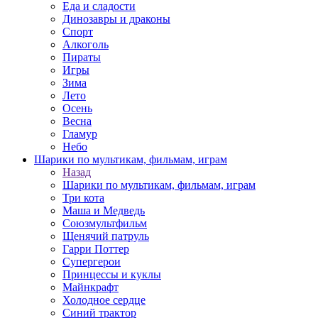
Еда и сладости
Динозавры и драконы
Спорт
Алкоголь
Пираты
Игры
Зима
Лето
Осень
Весна
Гламур
Небо
Шарики по мультикам, фильмам, играм
Назад
Шарики по мультикам, фильмам, играм
Три кота
Маша и Медведь
Союзмультфильм
Щенячий патруль
Гарри Поттер
Супергерои
Принцессы и куклы
Майнкрафт
Холодное сердце
Синий трактор