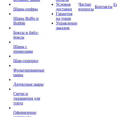
Условия
Частые
Е
Контакты
Шары-цифры
доставки
вопросы
Гарантия
Шары BoBo и
на товар
Bubble
Управление
заказом
Боксы и бабл-
боксы
Шары с
приколами
Шар-сюрприз
Фольгированные
шары
Латексные шары
Свечи и
украшения для
торта
Оформление