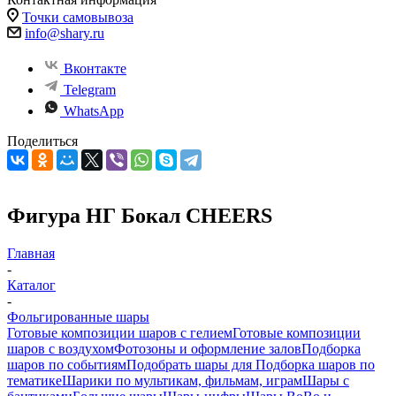
Точки самовывоза
info@shary.ru
Вконтакте
Telegram
WhatsApp
Поделиться
Фигура НГ Бокал CHEERS
Главная
-
Каталог
-
Фольгированные шары
Готовые композиции шаров с гелием
Готовые композиции
шаров с воздухом
Фотозоны и оформление залов
Подборка
шаров по событиям
Подобрать шары для
Подборка шаров по
тематике
Шарики по мультикам, фильмам, играм
Шары с