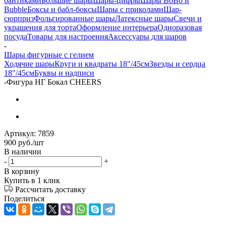
бантиками
Большие шары
Шары-цифры
Шары BoBo и
Bubble
Боксы и бабл-боксы
Шары с приколами
Шар-
сюрприз
Фольгированные шары
Латексные шары
Свечи и
украшения для торта
Оформление интерьера
Одноразовая
посуда
Товары для настроения
Аксессуары для шаров
-
Шары фигурные с гелием
Ходячие шары
Круги и квадраты 18"/45см
Звезды и сердца
18"/45см
Буквы и надписи
-
Фигура НГ Бокал CHEERS
Артикул:
7859
900
руб.
/шт
В наличии
-
+
В корзину
Купить в 1 клик
Рассчитать доставку
Поделиться