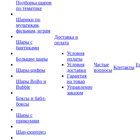
Подборка шаров
по тематике
Шарики по
мультикам,
фильмам, играм
Доставка и
Шары с
оплата
бантиками
Условия
Большие шары
оплаты
Условия
Частые
Е
Контакты
Шары-цифры
доставки
вопросы
Гарантия
Шары BoBo и
на товар
Bubble
Управление
заказом
Боксы и бабл-
боксы
Шары с
приколами
Шар-сюрприз