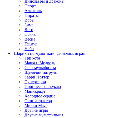
Динозавры и драконы
Спорт
Алкоголь
Пираты
Игры
Зима
Лето
Осень
Весна
Гламур
Небо
Шарики по мультикам, фильмам, играм
Три кота
Маша и Медведь
Союзмультфильм
Щенячий патруль
Гарри Поттер
Супергерои
Принцессы и куклы
Майнкрафт
Холодное сердце
Синий трактор
Микки Маус
Другие игры
Другие мультфильмы