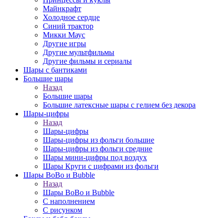
Майнкрафт
Холодное сердце
Синий трактор
Микки Маус
Другие игры
Другие мультфильмы
Другие фильмы и сериалы
Шары с бантиками
Большие шары
Назад
Большие шары
Большие латексные шары с гелием без декора
Шары-цифры
Назад
Шары-цифры
Шары-цифры из фольги большие
Шары-цифры из фольги средние
Шары мини-цифры под воздух
Шары Круги с цифрами из фольги
Шары BoBo и Bubble
Назад
Шары BoBo и Bubble
С наполнением
С рисунком