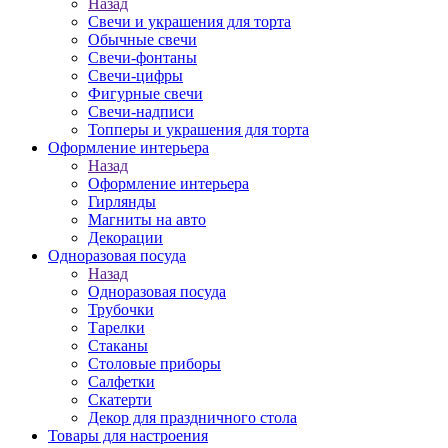
Назад
Свечи и украшения для торта
Обычные свечи
Свечи-фонтаны
Свечи-цифры
Фигурные свечи
Свечи-надписи
Топперы и украшения для торта
Оформление интерьера
Назад
Оформление интерьера
Гирлянды
Магниты на авто
Декорации
Одноразовая посуда
Назад
Одноразовая посуда
Трубочки
Тарелки
Стаканы
Столовые приборы
Салфетки
Скатерти
Декор для праздничного стола
Товары для настроения