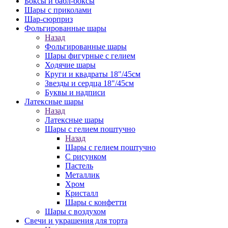
Боксы и бабл-боксы
Шары с приколами
Шар-сюрприз
Фольгированные шары
Назад
Фольгированные шары
Шары фигурные с гелием
Ходячие шары
Круги и квадраты 18"/45см
Звезды и сердца 18"/45см
Буквы и надписи
Латексные шары
Назад
Латексные шары
Шары с гелием поштучно
Назад
Шары с гелием поштучно
С рисунком
Пастель
Металлик
Хром
Кристалл
Шары с конфетти
Шары с воздухом
Свечи и украшения для торта