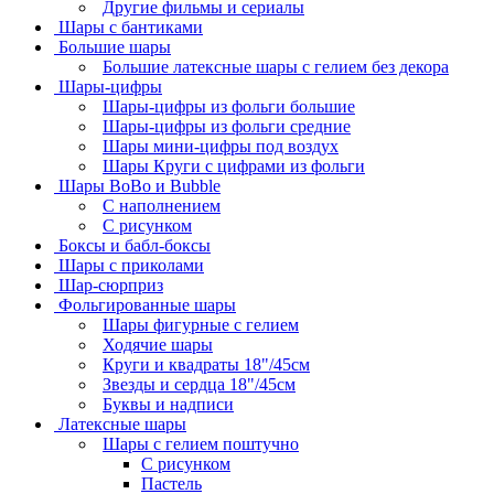
Другие фильмы и сериалы
Шары с бантиками
Большие шары
Большие латексные шары с гелием без декора
Шары-цифры
Шары-цифры из фольги большие
Шары-цифры из фольги средние
Шары мини-цифры под воздух
Шары Круги с цифрами из фольги
Шары BoBo и Bubble
С наполнением
С рисунком
Боксы и бабл-боксы
Шары с приколами
Шар-сюрприз
Фольгированные шары
Шары фигурные с гелием
Ходячие шары
Круги и квадраты 18"/45см
Звезды и сердца 18"/45см
Буквы и надписи
Латексные шары
Шары с гелием поштучно
С рисунком
Пастель