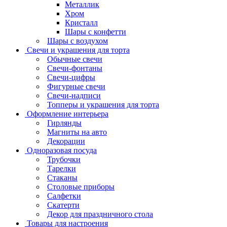
Металлик
Хром
Кристалл
Шары с конфетти
Шары с воздухом
Свечи и украшения для торта
Обычные свечи
Свечи-фонтаны
Свечи-цифры
Фигурные свечи
Свечи-надписи
Топперы и украшения для торта
Оформление интерьера
Гирлянды
Магниты на авто
Декорации
Одноразовая посуда
Трубочки
Тарелки
Стаканы
Столовые приборы
Салфетки
Скатерти
Декор для праздничного стола
Товары для настроения