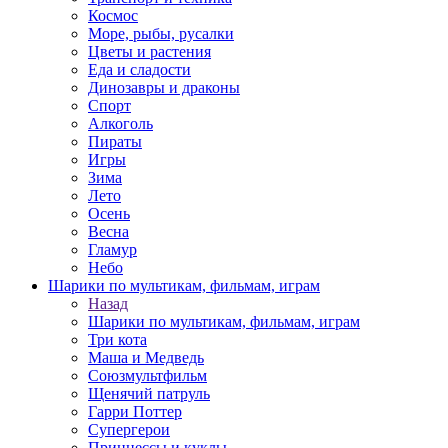
Космос
Море, рыбы, русалки
Цветы и растения
Еда и сладости
Динозавры и драконы
Спорт
Алкоголь
Пираты
Игры
Зима
Лето
Осень
Весна
Гламур
Небо
Шарики по мультикам, фильмам, играм
Назад
Шарики по мультикам, фильмам, играм
Три кота
Маша и Медведь
Союзмультфильм
Щенячий патруль
Гарри Поттер
Супергерои
Принцессы и куклы