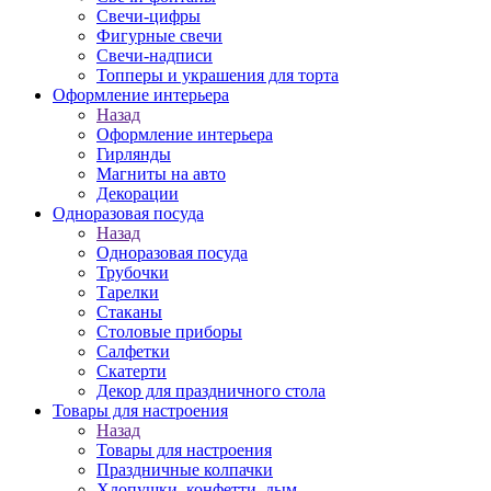
Свечи-цифры
Фигурные свечи
Свечи-надписи
Топперы и украшения для торта
Оформление интерьера
Назад
Оформление интерьера
Гирлянды
Магниты на авто
Декорации
Одноразовая посуда
Назад
Одноразовая посуда
Трубочки
Тарелки
Стаканы
Столовые приборы
Салфетки
Скатерти
Декор для праздничного стола
Товары для настроения
Назад
Товары для настроения
Праздничные колпачки
Хлопушки, конфетти, дым