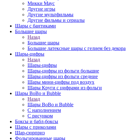
Микки Маус
Другие игры
Другие мультфильмы
Другие фильмы и сериалы
Шары с бантиками
Большие шары
Назад
Большие шары
Большие латексные шары с гелием без декора
Шары-цифры
Назад
Шары-цифры
Шары-цифры из фольги большие
Шары-цифры из фольги средние
Шары мини-цифры под воздух
Шары Круги с цифрами из фольги
Шары BoBo и Bubble
Назад
Шары BoBo и Bubble
С наполнением
С рисунком
Боксы и бабл-боксы
Шары с приколами
Шар-сюрприз
Фольгированные шары