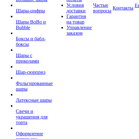
Условия
Частые
Е
Контакты
Шары-цифры
доставки
вопросы
Гарантия
Шары BoBo и
на товар
Bubble
Управление
заказом
Боксы и бабл-
боксы
Шары с
приколами
Шар-сюрприз
Фольгированные
шары
Латексные шары
Свечи и
украшения для
торта
Оформление