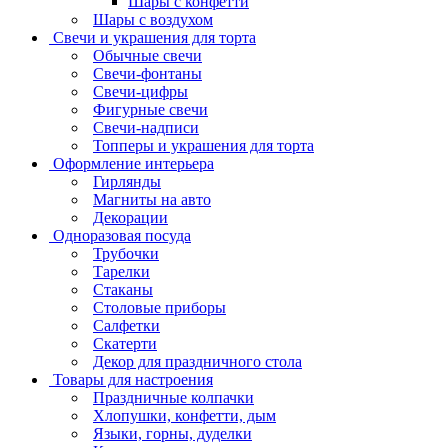
Шары с конфетти
Шары с воздухом
Свечи и украшения для торта
Обычные свечи
Свечи-фонтаны
Свечи-цифры
Фигурные свечи
Свечи-надписи
Топперы и украшения для торта
Оформление интерьера
Гирлянды
Магниты на авто
Декорации
Одноразовая посуда
Трубочки
Тарелки
Стаканы
Столовые приборы
Салфетки
Скатерти
Декор для праздничного стола
Товары для настроения
Праздничные колпачки
Хлопушки, конфетти, дым
Языки, горны, дуделки