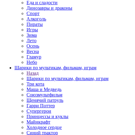
Еда и сладости
Динозавры и драконы
Спорт
Алкоголь
Пираты
Игры
Зима
Лето
Осень
Весна
Гламур
Небо
Шарики по мультикам, фильмам, играм
Назад
Шарики по мультикам, фильмам, играм
Три кота
Маша и Медведь
Союзмультфильм
Щенячий патруль
Гарри Поттер
Супергерои
Принцессы и куклы
Майнкрафт
Холодное сердце
Синий трактор