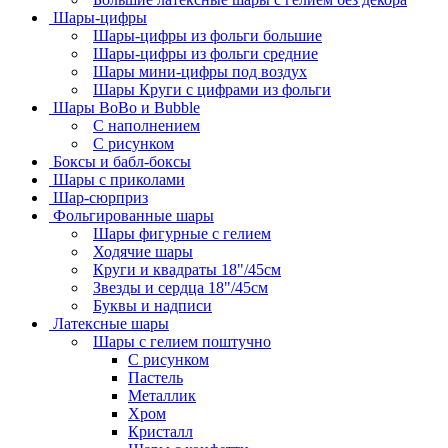
Шары-цифры
Шары-цифры из фольги большие
Шары-цифры из фольги средние
Шары мини-цифры под воздух
Шары Круги с цифрами из фольги
Шары BoBo и Bubble
С наполнением
С рисунком
Боксы и бабл-боксы
Шары с приколами
Шар-сюрприз
Фольгированные шары
Шары фигурные с гелием
Ходячие шары
Круги и квадраты 18"/45см
Звезды и сердца 18"/45см
Буквы и надписи
Латексные шары
Шары с гелием поштучно
С рисунком
Пастель
Металлик
Хром
Кристалл