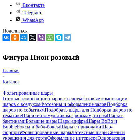
Вконтакте
Telegram
WhatsApp
Поделиться
Фигура Пион розовый
Главная
-
Каталог
-
Фольгированные шары
Готовые композиции шаров с гелием
Готовые композиции
шаров с воздухом
Фотозоны и оформление залов
Подборка
шаров по событиям
Подобрать шары для
Подборка шаров по
тематике
Шарики по мультикам, фильмам, играм
Шары с
бантиками
Большие шары
Шары-цифры
Шары BoBo и
Bubble
Боксы и бабл-боксы
Шары с приколами
Шар-
сюрприз
Фольгированные шары
Латексные шары
Свечи и
украшения для торта
Оформление интерьера
Одноразовая