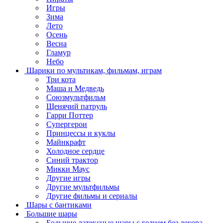
Игры
Зима
Лето
Осень
Весна
Гламур
Небо
Шарики по мультикам, фильмам, играм
Три кота
Маша и Медведь
Союзмультфильм
Щенячий патруль
Гарри Поттер
Супергерои
Принцессы и куклы
Майнкрафт
Холодное сердце
Синий трактор
Микки Маус
Другие игры
Другие мультфильмы
Другие фильмы и сериалы
Шары с бантиками
Большие шары
Большие латексные шары с гелием без декора