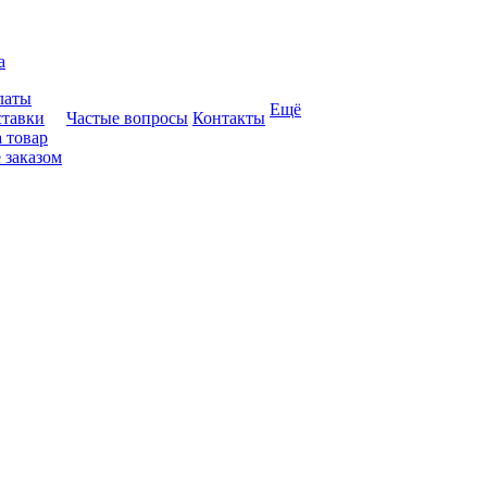
а
латы
Ещё
ставки
Частые вопросы
Контакты
 товар
 заказом