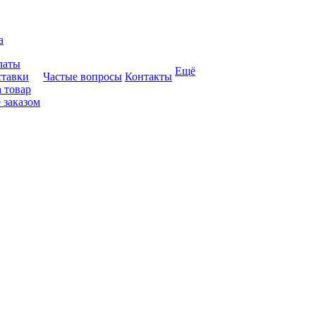
а
латы
Ещё
ставки
Частые вопросы
Контакты
 товар
 заказом