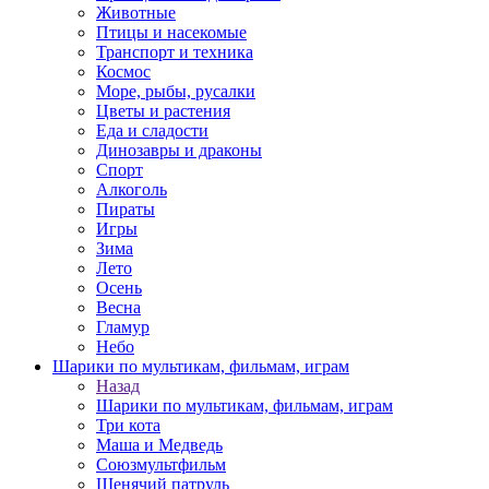
Животные
Птицы и насекомые
Транспорт и техника
Космос
Море, рыбы, русалки
Цветы и растения
Еда и сладости
Динозавры и драконы
Спорт
Алкоголь
Пираты
Игры
Зима
Лето
Осень
Весна
Гламур
Небо
Шарики по мультикам, фильмам, играм
Назад
Шарики по мультикам, фильмам, играм
Три кота
Маша и Медведь
Союзмультфильм
Щенячий патруль