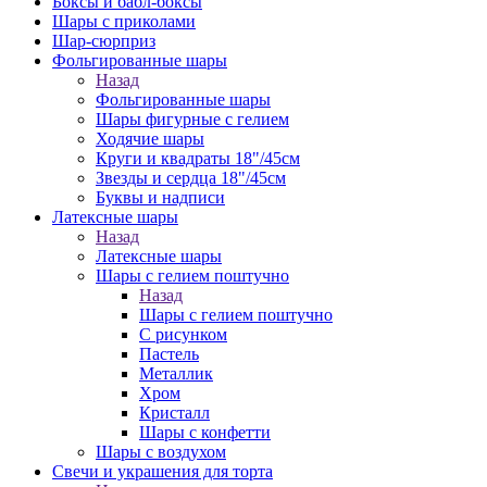
Боксы и бабл-боксы
Шары с приколами
Шар-сюрприз
Фольгированные шары
Назад
Фольгированные шары
Шары фигурные с гелием
Ходячие шары
Круги и квадраты 18"/45см
Звезды и сердца 18"/45см
Буквы и надписи
Латексные шары
Назад
Латексные шары
Шары с гелием поштучно
Назад
Шары с гелием поштучно
С рисунком
Пастель
Металлик
Хром
Кристалл
Шары с конфетти
Шары с воздухом
Свечи и украшения для торта