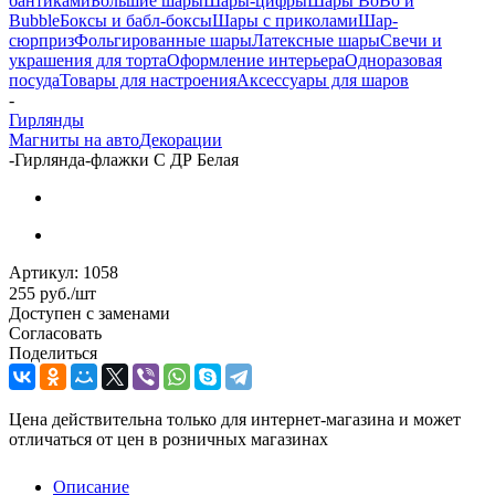
бантиками
Большие шары
Шары-цифры
Шары BoBo и
Bubble
Боксы и бабл-боксы
Шары с приколами
Шар-
сюрприз
Фольгированные шары
Латексные шары
Свечи и
украшения для торта
Оформление интерьера
Одноразовая
посуда
Товары для настроения
Аксессуары для шаров
-
Гирлянды
Магниты на авто
Декорации
-
Гирлянда-флажки С ДР Белая
Артикул:
1058
255
руб.
/шт
Доступен с заменами
Согласовать
Поделиться
Цена действительна только для интернет-магазина и может
отличаться от цен в розничных магазинах
Описание