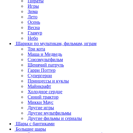
Пираты
Игры
Зима
Лето
Осень
Весна
Гламур
Небо
Шарики по мультикам, фильмам, играм
Три кота
Маша и Медведь
Союзмультфильм
Щенячий патруль
Гарри Поттер
Супергерои
Принцессы и куклы
Майнкрафт
Холодное сердце
Синий трактор
Микки Маус
Другие игры
Другие мультфильмы
Другие фильмы и сериалы
Шары с бантиками
Большие шары