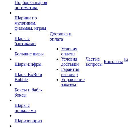
Подборка шаров
по тематике
Шарики по
мультикам,
фильмам, играм
Доставка и
Шары с
оплата
бантиками
Условия
Большие шары
оплаты
Условия
Частые
Е
Контакты
Шары-цифры
доставки
вопросы
Гарантия
Шары BoBo и
на товар
Bubble
Управление
заказом
Боксы и бабл-
боксы
Шары с
приколами
Шар-сюрприз