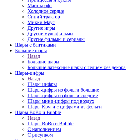
Майнкрафт
Холодное сердце
Синий трактор
Микки Маус
Другие игры
Другие мультфильмы
Другие фильмы и сериалы
Шары с бантиками
Большие шары
Назад
Большие шары
Большие латексные шары с гелием без декора
Шары-цифры
Назад
Шары-цифры
Шары-цифры из фольги большие
Шары-цифры из фольги средние
Шары мини-цифры под воздух
Шары Круги с цифрами из фольги
Шары BoBo и Bubble
Назад
Шары BoBo и Bubble
С наполнением
С рисунком