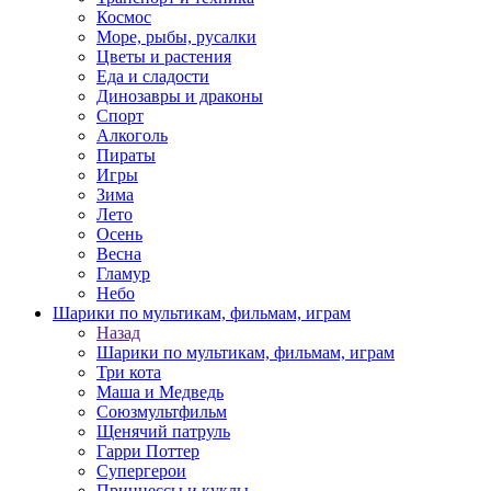
Космос
Море, рыбы, русалки
Цветы и растения
Еда и сладости
Динозавры и драконы
Спорт
Алкоголь
Пираты
Игры
Зима
Лето
Осень
Весна
Гламур
Небо
Шарики по мультикам, фильмам, играм
Назад
Шарики по мультикам, фильмам, играм
Три кота
Маша и Медведь
Союзмультфильм
Щенячий патруль
Гарри Поттер
Супергерои
Принцессы и куклы