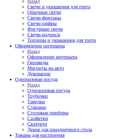
Назад
Свечи и украшения для торта
Обычные свечи
Свечи-фонтаны
Свечи-цифры
Фигурные свечи
Свечи-надписи
Топперы и украшения для торта
Оформление интерьера
Назад
Оформление интерьера
Гирлянды
Магниты на авто
Декорации
Одноразовая посуда
Назад
Одноразовая посуда
Трубочки
Тарелки
Стаканы
Столовые приборы
Салфетки
Скатерти
Декор для праздничного стола
Товары для настроения