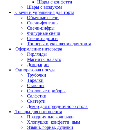
Шары с конфетти
Шары с воздухом
Свечи и украшения для торта
Обычные свечи
Свечи-фонтаны
Свечи-цифры
Фигурные свечи
Свечи-надписи
Топперы и украшения для торта
Оформление интерьера
Гирлянды
Магниты на авто
Декорации
Одноразовая посуда
Трубочки
Тарелки
Стаканы
Столовые приборы
Салфетки
Скатерти
Декор для праздничного стола
Товары для настроения
Праздничные колпачки
Хлопушки, конфетти, дым
Языки, горны, дуделки