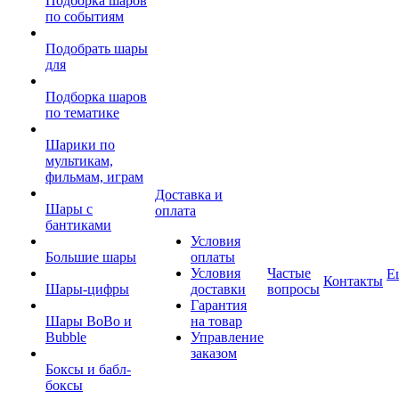
Подборка шаров
по событиям
Подобрать шары
для
Подборка шаров
по тематике
Шарики по
мультикам,
фильмам, играм
Доставка и
Шары с
оплата
бантиками
Условия
Большие шары
оплаты
Условия
Частые
Е
Контакты
Шары-цифры
доставки
вопросы
Гарантия
Шары BoBo и
на товар
Bubble
Управление
заказом
Боксы и бабл-
боксы