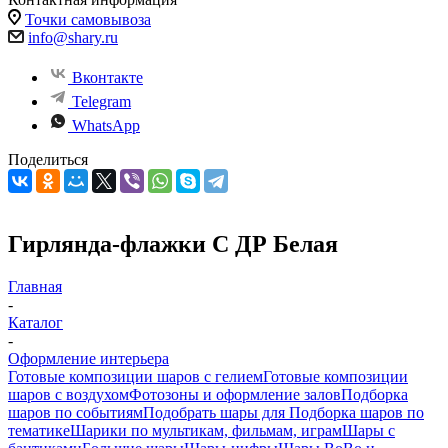
Точки самовывоза
info@shary.ru
Вконтакте
Telegram
WhatsApp
Поделиться
Гирлянда-флажки С ДР Белая
Главная
-
Каталог
-
Оформление интерьера
Готовые композиции шаров с гелием
Готовые композиции
шаров с воздухом
Фотозоны и оформление залов
Подборка
шаров по событиям
Подобрать шары для
Подборка шаров по
тематике
Шарики по мультикам, фильмам, играм
Шары с