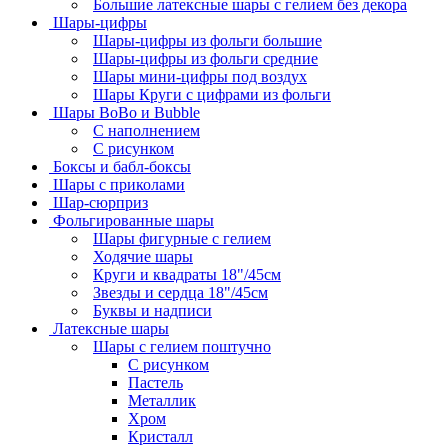
Большие латексные шары с гелием без декора
Шары-цифры
Шары-цифры из фольги большие
Шары-цифры из фольги средние
Шары мини-цифры под воздух
Шары Круги с цифрами из фольги
Шары BoBo и Bubble
С наполнением
С рисунком
Боксы и бабл-боксы
Шары с приколами
Шар-сюрприз
Фольгированные шары
Шары фигурные с гелием
Ходячие шары
Круги и квадраты 18"/45см
Звезды и сердца 18"/45см
Буквы и надписи
Латексные шары
Шары с гелием поштучно
С рисунком
Пастель
Металлик
Хром
Кристалл