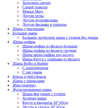
Холодное сердце
Синий трактор
Микки Маус
Другие игры
Другие мультфильмы
Другие фильмы и сериалы
Шары с бантиками
Большие шары
Большие латексные шары с гелием без декора
Шары-цифры
Шары-цифры из фольги большие
Шары-цифры из фольги средние
Шары мини-цифры под воздух
Шары Круги с цифрами из фольги
Шары BoBo и Bubble
С наполнением
С рисунком
Боксы и бабл-боксы
Шары с приколами
Шар-сюрприз
Фольгированные шары
Шары фигурные с гелием
Ходячие шары
Круги и квадраты 18"/45см
Звезды и сердца 18"/45см