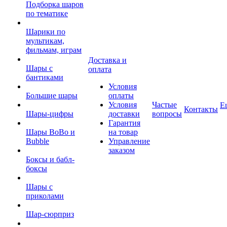
Подборка шаров
по тематике
Шарики по
мультикам,
фильмам, играм
Доставка и
Шары с
оплата
бантиками
Условия
Большие шары
оплаты
Условия
Частые
Е
Контакты
Шары-цифры
доставки
вопросы
Гарантия
Шары BoBo и
на товар
Bubble
Управление
заказом
Боксы и бабл-
боксы
Шары с
приколами
Шар-сюрприз