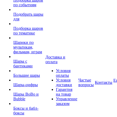
Подборка шаров
по событиям
Подобрать шары
для
Подборка шаров
по тематике
Шарики по
мультикам,
фильмам, играм
Доставка и
Шары с
оплата
бантиками
Условия
Большие шары
оплаты
Условия
Частые
Е
Контакты
Шары-цифры
доставки
вопросы
Гарантия
Шары BoBo и
на товар
Bubble
Управление
заказом
Боксы и бабл-
боксы