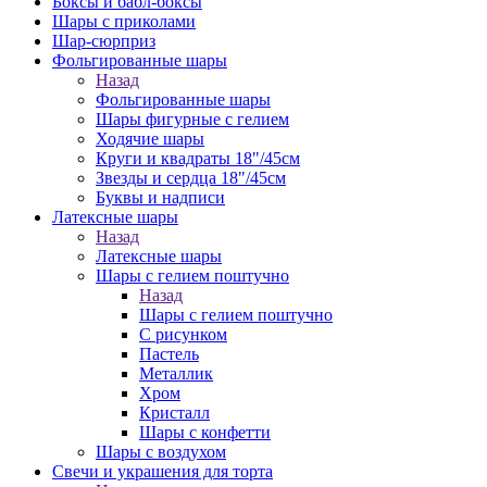
Боксы и бабл-боксы
Шары с приколами
Шар-сюрприз
Фольгированные шары
Назад
Фольгированные шары
Шары фигурные с гелием
Ходячие шары
Круги и квадраты 18"/45см
Звезды и сердца 18"/45см
Буквы и надписи
Латексные шары
Назад
Латексные шары
Шары с гелием поштучно
Назад
Шары с гелием поштучно
С рисунком
Пастель
Металлик
Хром
Кристалл
Шары с конфетти
Шары с воздухом
Свечи и украшения для торта