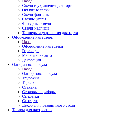
Назад
Свечи и украшения для торта
Обычные свечи
Свечи-фонтаны
Свечи-цифры
Фигурные свечи
Свечи-надписи
Топперы и украшения для торта
Оформление интерьера
Назад
Оформление интерьера
Гирлянды
Магниты на авто
Декорации
Одноразовая посуда
Назад
Одноразовая посуда
Трубочки
Тарелки
Стаканы
Столовые приборы
Салфетки
Скатерти
Декор для праздничного стола
Товары для настроения