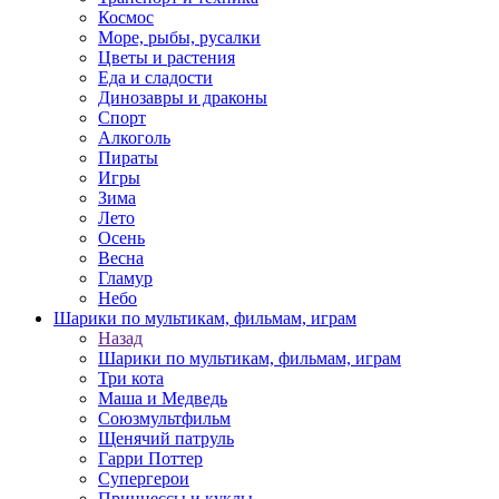
Космос
Море, рыбы, русалки
Цветы и растения
Еда и сладости
Динозавры и драконы
Спорт
Алкоголь
Пираты
Игры
Зима
Лето
Осень
Весна
Гламур
Небо
Шарики по мультикам, фильмам, играм
Назад
Шарики по мультикам, фильмам, играм
Три кота
Маша и Медведь
Союзмультфильм
Щенячий патруль
Гарри Поттер
Супергерои
Принцессы и куклы