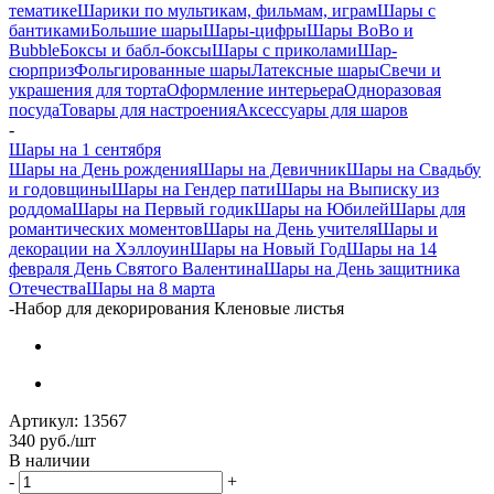
тематике
Шарики по мультикам, фильмам, играм
Шары с
бантиками
Большие шары
Шары-цифры
Шары BoBo и
Bubble
Боксы и бабл-боксы
Шары с приколами
Шар-
сюрприз
Фольгированные шары
Латексные шары
Свечи и
украшения для торта
Оформление интерьера
Одноразовая
посуда
Товары для настроения
Аксессуары для шаров
-
Шары на 1 сентября
Шары на День рождения
Шары на Девичник
Шары на Свадьбу
и годовщины
Шары на Гендер пати
Шары на Выписку из
роддома
Шары на Первый годик
Шары на Юбилей
Шары для
романтических моментов
Шары на День учителя
Шары и
декорации на Хэллоуин
Шары на Новый Год
Шары на 14
февраля День Святого Валентина
Шары на День защитника
Отечества
Шары на 8 марта
-
Набор для декорирования Кленовые листья
Артикул:
13567
340
руб.
/шт
В наличии
-
+