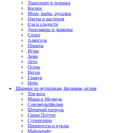
Транспорт и техника
Космос
Море, рыбы, русалки
Цветы и растения
Еда и сладости
Динозавры и драконы
Спорт
Алкоголь
Пираты
Игры
Зима
Лето
Осень
Весна
Гламур
Небо
Шарики по мультикам, фильмам, играм
Три кота
Маша и Медведь
Союзмультфильм
Щенячий патруль
Гарри Поттер
Супергерои
Принцессы и куклы
Майнкрафт