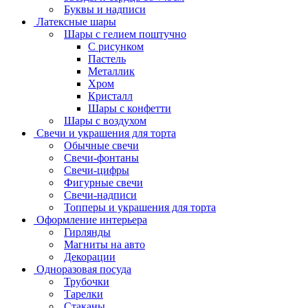
Буквы и надписи
Латексные шары
Шары с гелием поштучно
С рисунком
Пастель
Металлик
Хром
Кристалл
Шары с конфетти
Шары с воздухом
Свечи и украшения для торта
Обычные свечи
Свечи-фонтаны
Свечи-цифры
Фигурные свечи
Свечи-надписи
Топперы и украшения для торта
Оформление интерьера
Гирлянды
Магниты на авто
Декорации
Одноразовая посуда
Трубочки
Тарелки
Стаканы