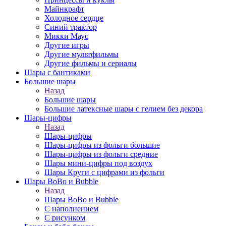
Майнкрафт
Холодное сердце
Синий трактор
Микки Маус
Другие игры
Другие мультфильмы
Другие фильмы и сериалы
Шары с бантиками
Большие шары
Назад
Большие шары
Большие латексные шары с гелием без декора
Шары-цифры
Назад
Шары-цифры
Шары-цифры из фольги большие
Шары-цифры из фольги средние
Шары мини-цифры под воздух
Шары Круги с цифрами из фольги
Шары BoBo и Bubble
Назад
Шары BoBo и Bubble
С наполнением
С рисунком