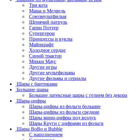
Три кота
Маша и Медведь
Союзмультфильм
Щенячий патруль
Гарри Поттер
Супергерои
Принцессы и куклы
Майнкрафт
Холодное сердце
Синий трактор
Микки Маус
Другие игры
Другие мультфильмы
Другие фильмы и сериалы
Шары с бантиками
Большие шары
Большие латексные шары с гелием без декора
Шары-цифры
Шары-цифры из фольги большие
Шары-цифры из фольги средние
Шары мини-цифры под воздух
Шары Круги с цифрами из фольги
Шары BoBo и Bubble
С наполнением