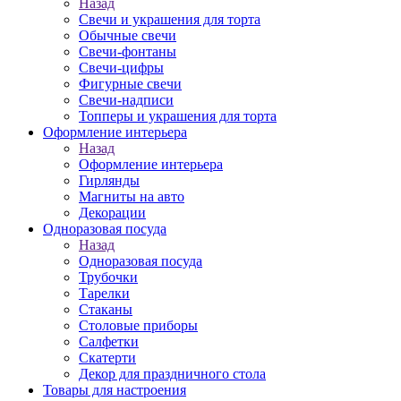
Назад
Свечи и украшения для торта
Обычные свечи
Свечи-фонтаны
Свечи-цифры
Фигурные свечи
Свечи-надписи
Топперы и украшения для торта
Оформление интерьера
Назад
Оформление интерьера
Гирлянды
Магниты на авто
Декорации
Одноразовая посуда
Назад
Одноразовая посуда
Трубочки
Тарелки
Стаканы
Столовые приборы
Салфетки
Скатерти
Декор для праздничного стола
Товары для настроения