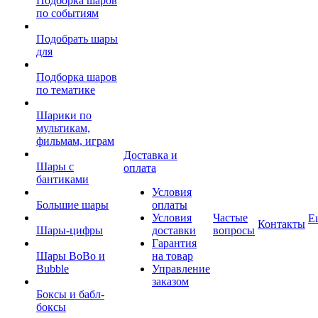
Подборка шаров
по событиям
Подобрать шары
для
Подборка шаров
по тематике
Шарики по
мультикам,
фильмам, играм
Доставка и
Шары с
оплата
бантиками
Условия
Большие шары
оплаты
Условия
Частые
Е
Контакты
Шары-цифры
доставки
вопросы
Гарантия
Шары BoBo и
на товар
Bubble
Управление
заказом
Боксы и бабл-
боксы