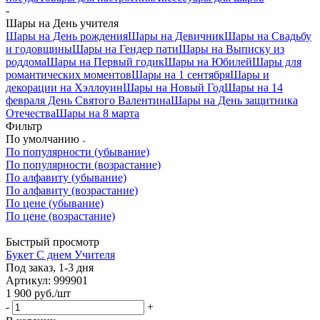
-
Шары на День учителя
Шары на День рождения
Шары на Девичник
Шары на Свадьбу
и годовщины
Шары на Гендер пати
Шары на Выписку из
роддома
Шары на Первый годик
Шары на Юбилей
Шары для
романтических моментов
Шары на 1 сентября
Шары и
декорации на Хэллоуин
Шары на Новый Год
Шары на 14
февраля День Святого Валентина
Шары на День защитника
Отечества
Шары на 8 марта
Фильтр
По умолчанию
По популярности (убывание)
По популярности (возрастание)
По алфавиту (убывание)
По алфавиту (возрастание)
По цене (убывание)
По цене (возрастание)
Быстрый просмотр
Букет С днем Учителя
Под заказ, 1-3 дня
Артикул: 999901
1 900
руб.
/шт
-
+