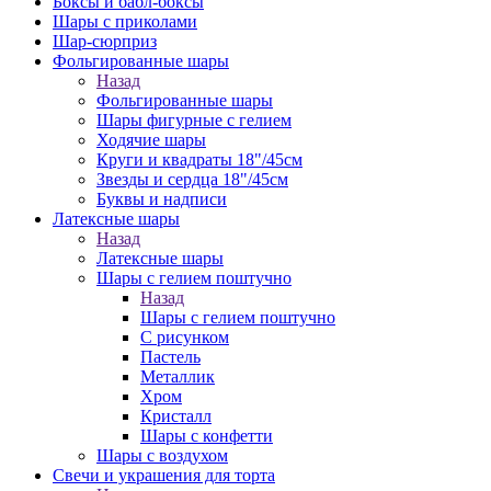
Боксы и бабл-боксы
Шары с приколами
Шар-сюрприз
Фольгированные шары
Назад
Фольгированные шары
Шары фигурные с гелием
Ходячие шары
Круги и квадраты 18"/45см
Звезды и сердца 18"/45см
Буквы и надписи
Латексные шары
Назад
Латексные шары
Шары с гелием поштучно
Назад
Шары с гелием поштучно
С рисунком
Пастель
Металлик
Хром
Кристалл
Шары с конфетти
Шары с воздухом
Свечи и украшения для торта