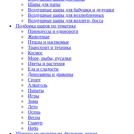
Шары для папы
Воздушные шары для бабушки и дедушки
Воздушные шары для возлюбленных
Воздушные шары для коллеги, босса
Подборка шаров по тематике
Принцессы и единороги
Животные
Птицы и насекомые
Транспорт и техника
Космос
Море, рыбы, русалки
Цветы и растения
Еда и сладости
Динозавры и драконы
Спорт
Алкоголь
Пираты
Игры
Зима
Лето
Осень
Весна
Гламур
Небо
Шарики по мультикам, фильмам, играм