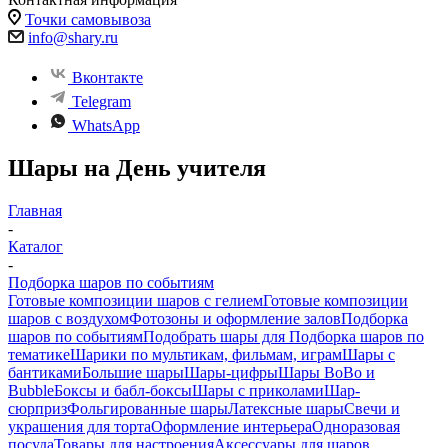
Точки самовывоза
info@shary.ru
Вконтакте
Telegram
WhatsApp
Шары на День учителя
Главная
-
Каталог
-
Подборка шаров по событиям
Готовые композиции шаров с гелием
Готовые композиции
шаров с воздухом
Фотозоны и оформление залов
Подборка
шаров по событиям
Подобрать шары для
Подборка шаров по
тематике
Шарики по мультикам, фильмам, играм
Шары с
бантиками
Большие шары
Шары-цифры
Шары BoBo и
Bubble
Боксы и бабл-боксы
Шары с приколами
Шар-
сюрприз
Фольгированные шары
Латексные шары
Свечи и
украшения для торта
Оформление интерьера
Одноразовая
посуда
Товары для настроения
Аксессуары для шаров