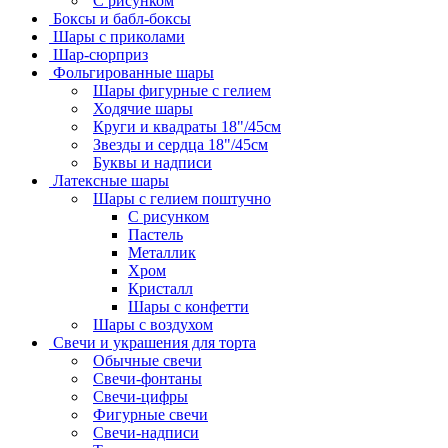
С рисунком
Боксы и бабл-боксы
Шары с приколами
Шар-сюрприз
Фольгированные шары
Шары фигурные с гелием
Ходячие шары
Круги и квадраты 18"/45см
Звезды и сердца 18"/45см
Буквы и надписи
Латексные шары
Шары с гелием поштучно
С рисунком
Пастель
Металлик
Хром
Кристалл
Шары с конфетти
Шары с воздухом
Свечи и украшения для торта
Обычные свечи
Свечи-фонтаны
Свечи-цифры
Фигурные свечи
Свечи-надписи