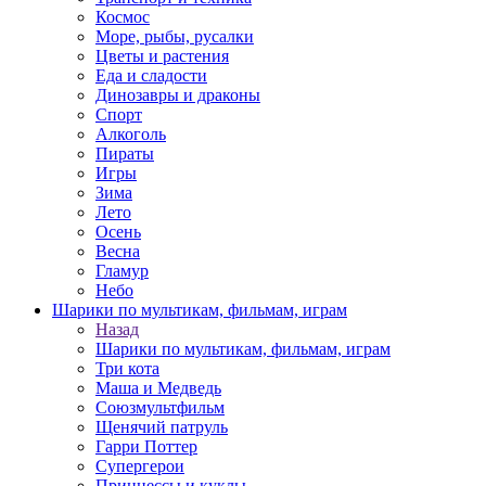
Космос
Море, рыбы, русалки
Цветы и растения
Еда и сладости
Динозавры и драконы
Спорт
Алкоголь
Пираты
Игры
Зима
Лето
Осень
Весна
Гламур
Небо
Шарики по мультикам, фильмам, играм
Назад
Шарики по мультикам, фильмам, играм
Три кота
Маша и Медведь
Союзмультфильм
Щенячий патруль
Гарри Поттер
Супергерои
Принцессы и куклы