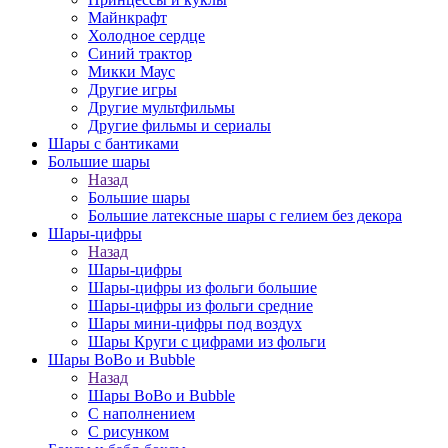
Майнкрафт
Холодное сердце
Синий трактор
Микки Маус
Другие игры
Другие мультфильмы
Другие фильмы и сериалы
Шары с бантиками
Большие шары
Назад
Большие шары
Большие латексные шары с гелием без декора
Шары-цифры
Назад
Шары-цифры
Шары-цифры из фольги большие
Шары-цифры из фольги средние
Шары мини-цифры под воздух
Шары Круги с цифрами из фольги
Шары BoBo и Bubble
Назад
Шары BoBo и Bubble
С наполнением
С рисунком