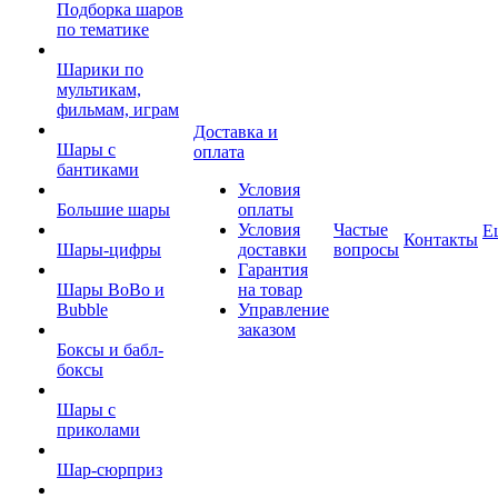
Подборка шаров
по тематике
Шарики по
мультикам,
фильмам, играм
Доставка и
Шары с
оплата
бантиками
Условия
Большие шары
оплаты
Условия
Частые
Е
Контакты
Шары-цифры
доставки
вопросы
Гарантия
Шары BoBo и
на товар
Bubble
Управление
заказом
Боксы и бабл-
боксы
Шары с
приколами
Шар-сюрприз