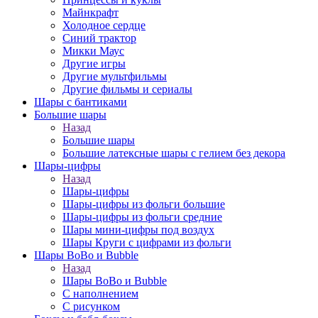
Майнкрафт
Холодное сердце
Синий трактор
Микки Маус
Другие игры
Другие мультфильмы
Другие фильмы и сериалы
Шары с бантиками
Большие шары
Назад
Большие шары
Большие латексные шары с гелием без декора
Шары-цифры
Назад
Шары-цифры
Шары-цифры из фольги большие
Шары-цифры из фольги средние
Шары мини-цифры под воздух
Шары Круги с цифрами из фольги
Шары BoBo и Bubble
Назад
Шары BoBo и Bubble
С наполнением
С рисунком