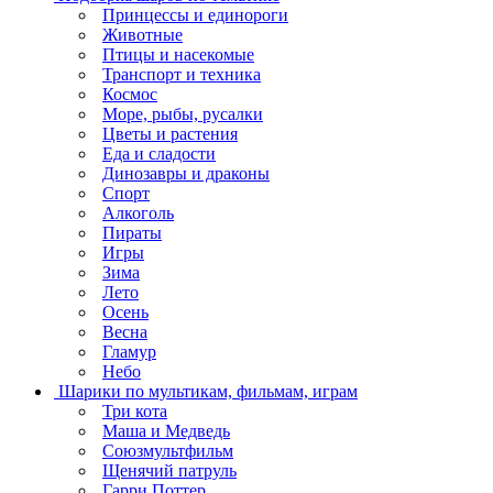
Принцессы и единороги
Животные
Птицы и насекомые
Транспорт и техника
Космос
Море, рыбы, русалки
Цветы и растения
Еда и сладости
Динозавры и драконы
Спорт
Алкоголь
Пираты
Игры
Зима
Лето
Осень
Весна
Гламур
Небо
Шарики по мультикам, фильмам, играм
Три кота
Маша и Медведь
Союзмультфильм
Щенячий патруль
Гарри Поттер