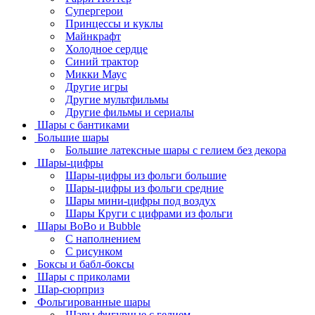
Супергерои
Принцессы и куклы
Майнкрафт
Холодное сердце
Синий трактор
Микки Маус
Другие игры
Другие мультфильмы
Другие фильмы и сериалы
Шары с бантиками
Большие шары
Большие латексные шары с гелием без декора
Шары-цифры
Шары-цифры из фольги большие
Шары-цифры из фольги средние
Шары мини-цифры под воздух
Шары Круги с цифрами из фольги
Шары BoBo и Bubble
С наполнением
С рисунком
Боксы и бабл-боксы
Шары с приколами
Шар-сюрприз
Фольгированные шары
Шары фигурные с гелием