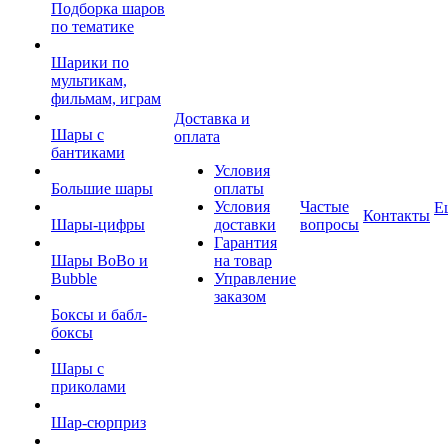
Подборка шаров
по тематике
Шарики по
мультикам,
фильмам, играм
Доставка и
Шары с
оплата
бантиками
Условия
Большие шары
оплаты
Условия
Частые
Е
Контакты
Шары-цифры
доставки
вопросы
Гарантия
Шары BoBo и
на товар
Bubble
Управление
заказом
Боксы и бабл-
боксы
Шары с
приколами
Шар-сюрприз