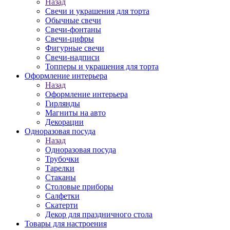
Назад
Свечи и украшения для торта
Обычные свечи
Свечи-фонтаны
Свечи-цифры
Фигурные свечи
Свечи-надписи
Топперы и украшения для торта
Оформление интерьера
Назад
Оформление интерьера
Гирлянды
Магниты на авто
Декорации
Одноразовая посуда
Назад
Одноразовая посуда
Трубочки
Тарелки
Стаканы
Столовые приборы
Салфетки
Скатерти
Декор для праздничного стола
Товары для настроения