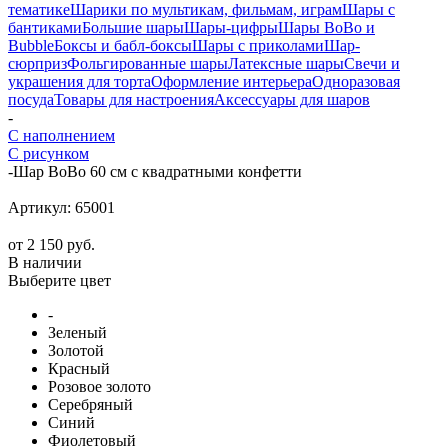
тематике
Шарики по мультикам, фильмам, играм
Шары с
бантиками
Большие шары
Шары-цифры
Шары BoBo и
Bubble
Боксы и бабл-боксы
Шары с приколами
Шар-
сюрприз
Фольгированные шары
Латексные шары
Свечи и
украшения для торта
Оформление интерьера
Одноразовая
посуда
Товары для настроения
Аксессуары для шаров
-
С наполнением
С рисунком
-
Шар BoBo 60 см с квадратными конфетти
Артикул:
65001
от
2 150 руб.
В наличии
Выберите цвет
-
Зеленый
Золотой
Красный
Розовое золото
Серебряный
Синий
Фиолетовый