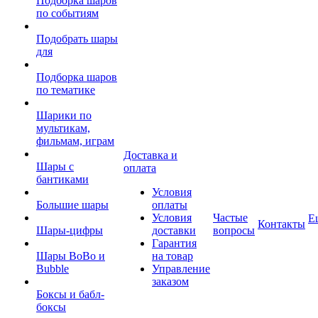
Подборка шаров
по событиям
Подобрать шары
для
Подборка шаров
по тематике
Шарики по
мультикам,
фильмам, играм
Доставка и
Шары с
оплата
бантиками
Условия
Большие шары
оплаты
Условия
Частые
Е
Контакты
Шары-цифры
доставки
вопросы
Гарантия
Шары BoBo и
на товар
Bubble
Управление
заказом
Боксы и бабл-
боксы