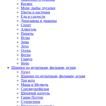
Космос
Море, рыбы, русалки
Цветы и растения
Еда и сладости
Динозавры и драконы
Спорт
Алкоголь
Пираты
Игры
Зима
Лето
Осень
Весна
Гламур
Небо
Шарики по мультикам, фильмам, играм
Назад
Шарики по мультикам, фильмам, играм
Три кота
Маша и Медведь
Союзмультфильм
Щенячий патруль
Гарри Поттер
Супергерои
Принцессы и куклы