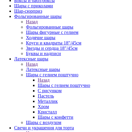
Боксы и бабл-боксы
Шары с приколами
Шар-сюрприз
Фольгированные шары
Назад
Фольгированные шары
Шары фигурные с гелием
Ходячие шары
Круги и квадраты 18"/45см
Звезды и сердца 18"/45см
Буквы и надписи
Латексные шары
Назад
Латексные шары
Шары с гелием поштучно
Назад
Шары с гелием поштучно
С рисунком
Пастель
Металлик
Хром
Кристалл
Шары с конфетти
Шары с воздухом
Свечи и украшения для торта