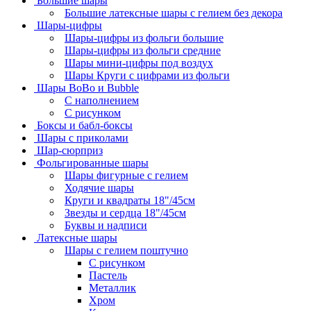
Большие шары
Большие латексные шары с гелием без декора
Шары-цифры
Шары-цифры из фольги большие
Шары-цифры из фольги средние
Шары мини-цифры под воздух
Шары Круги с цифрами из фольги
Шары BoBo и Bubble
С наполнением
С рисунком
Боксы и бабл-боксы
Шары с приколами
Шар-сюрприз
Фольгированные шары
Шары фигурные с гелием
Ходячие шары
Круги и квадраты 18"/45см
Звезды и сердца 18"/45см
Буквы и надписи
Латексные шары
Шары с гелием поштучно
С рисунком
Пастель
Металлик
Хром