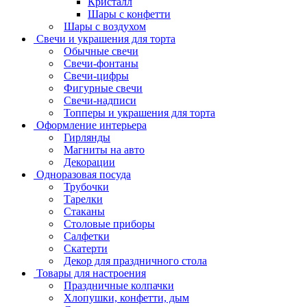
Кристалл
Шары с конфетти
Шары с воздухом
Свечи и украшения для торта
Обычные свечи
Свечи-фонтаны
Свечи-цифры
Фигурные свечи
Свечи-надписи
Топперы и украшения для торта
Оформление интерьера
Гирлянды
Магниты на авто
Декорации
Одноразовая посуда
Трубочки
Тарелки
Стаканы
Столовые приборы
Салфетки
Скатерти
Декор для праздничного стола
Товары для настроения
Праздничные колпачки
Хлопушки, конфетти, дым