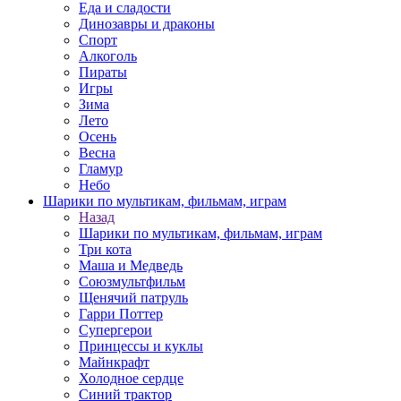
Еда и сладости
Динозавры и драконы
Спорт
Алкоголь
Пираты
Игры
Зима
Лето
Осень
Весна
Гламур
Небо
Шарики по мультикам, фильмам, играм
Назад
Шарики по мультикам, фильмам, играм
Три кота
Маша и Медведь
Союзмультфильм
Щенячий патруль
Гарри Поттер
Супергерои
Принцессы и куклы
Майнкрафт
Холодное сердце
Синий трактор