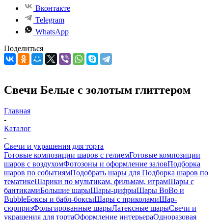
Вконтакте
Telegram
WhatsApp
Поделиться
Свечи Белые с золотым глиттером
Главная
-
Каталог
-
Свечи и украшения для торта
Готовые композиции шаров с гелием
Готовые композиции
шаров с воздухом
Фотозоны и оформление залов
Подборка
шаров по событиям
Подобрать шары для
Подборка шаров по
тематике
Шарики по мультикам, фильмам, играм
Шары с
бантиками
Большие шары
Шары-цифры
Шары BoBo и
Bubble
Боксы и бабл-боксы
Шары с приколами
Шар-
сюрприз
Фольгированные шары
Латексные шары
Свечи и
украшения для торта
Оформление интерьера
Одноразовая