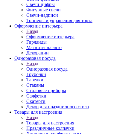
Свечи-цифры
Фигурные свечи
Свечи-надписи
Топперы и украшения для торта
Оформление интерьера
Назад
Оформление интерьера
Гирлянды
Магниты на авто
Декорации
Одноразовая посуда
Назад
Одноразовая посуда
Трубочки
Тарелки
Стаканы
Столовые приборы
Салфетки
Скатерти
Декор для праздничного стола
Товары для настроения
Назад
Товары для настроения
Праздничные колпачки
Хлопушки, конфетти, дым