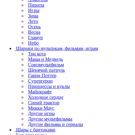
Пираты
Игры
Зима
Лето
Осень
Весна
Гламур
Небо
Шарики по мультикам, фильмам, играм
Три кота
Маша и Медведь
Союзмультфильм
Щенячий патруль
Гарри Поттер
Супергерои
Принцессы и куклы
Майнкрафт
Холодное сердце
Синий трактор
Микки Маус
Другие игры
Другие мультфильмы
Другие фильмы и сериалы
Шары с бантиками