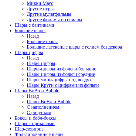
Микки Маус
Другие игры
Другие мультфильмы
Другие фильмы и сериалы
Шары с бантиками
Большие шары
Назад
Большие шары
Большие латексные шары с гелием без декора
Шары-цифры
Назад
Шары-цифры
Шары-цифры из фольги большие
Шары-цифры из фольги средние
Шары мини-цифры под воздух
Шары Круги с цифрами из фольги
Шары BoBo и Bubble
Назад
Шары BoBo и Bubble
С наполнением
С рисунком
Боксы и бабл-боксы
Шары с приколами
Шар-сюрприз
Фольгированные шары