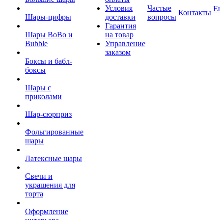
Условия
Частые
Е
Контакты
Шары-цифры
доставки
вопросы
Гарантия
Шары BoBo и
на товар
Bubble
Управление
заказом
Боксы и бабл-
боксы
Шары с
приколами
Шар-сюрприз
Фольгированные
шары
Латексные шары
Свечи и
украшения для
торта
Оформление